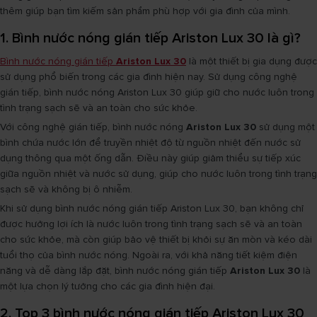
thêm giúp bạn tìm kiếm sản phẩm phù hợp với gia đình của mình.
1. Bình nước nóng gián tiếp Ariston Lux 30 là gì?
Bình nước nóng gián tiếp
Ariston Lux 30
là một thiết bị gia dụng được
sử dụng phổ biến trong các gia đình hiện nay. Sử dụng công nghệ
gián tiếp, bình nước nóng Ariston Lux 30 giúp giữ cho nước luôn trong
tình trạng sạch sẽ và an toàn cho sức khỏe.
Với công nghệ gián tiếp, bình nước nóng
Ariston Lux 30
sử dụng một
bình chứa nước lớn để truyền nhiệt độ từ nguồn nhiệt đến nước sử
dụng thông qua một ống dẫn. Điều này giúp giảm thiểu sự tiếp xúc
giữa nguồn nhiệt và nước sử dụng, giúp cho nước luôn trong tình trạng
sạch sẽ và không bị ô nhiễm.
Khi sử dụng bình nước nóng gián tiếp Ariston Lux 30, bạn không chỉ
được hưởng lợi ích là nước luôn trong tình trạng sạch sẽ và an toàn
cho sức khỏe, mà còn giúp bảo vệ thiết bị khỏi sự ăn mòn và kéo dài
tuổi thọ của bình nước nóng. Ngoài ra, với khả năng tiết kiệm điện
năng và dễ dàng lắp đặt, bình nước nóng gián tiếp
Ariston Lux 30
là
một lựa chọn lý tưởng cho các gia đình hiện đại.
2. Top 3 bình nước nóng gián tiếp Ariston Lux 30