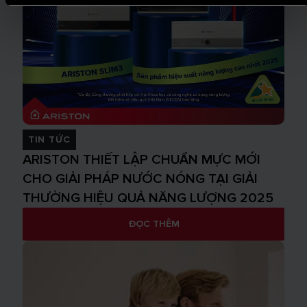
TIN TỨC
ARISTON THIẾT LẬP CHUẨN MỰC MỚI
CHO GIẢI PHÁP NƯỚC NÓNG TẠI GIẢI
THƯỞNG HIỆU QUẢ NĂNG LƯỢNG 2025
ĐỌC THÊM