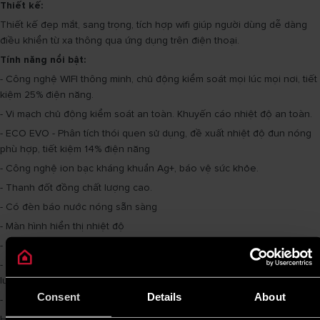
Thiết kế:
Thiết kế đẹp mắt, sang trọng, tích hợp wifi giúp người dùng dễ dàng
điều khiển từ xa thông qua ứng dụng trên điện thoại.
Tính năng nổi bật:
- Công nghệ WIFl thông minh, chủ động kiểm soát mọi lúc mọi nơi, tiết
kiệm 25% điện năng.
- Vi mạch chủ động kiểm soát an toàn. Khuyến cáo nhiệt độ an toàn.
- ECO EVO - Phân tích thói quen sử dụng, đề xuất nhiệt độ đun nóng
phù hợp, tiết kiệm 14% điện năng
- Công nghệ ion bạc kháng khuẩn Ag+, báo vệ sức khỏe.
- Thanh đốt đồng chất lượng cao.
- Có đèn báo nước nóng sẵn sàng
- Màn hình hiển thị nhiệt độ
- Với lớp cách nhiệt mật độ cao, giữ nhiệt độ nước lên đến 48 giờ.
- Công nghệ Flexomix còn giúp tăng cường hiệu suất nhiệt, mang lại
lượng nước nóng nhiều hơn 10%.
Consent
Details
About
- 5 sao tiết kiệm năng lượng.
Hy vọng bài viết này đã cung cấp đầy đủ thông tin về sản phẩm
bình