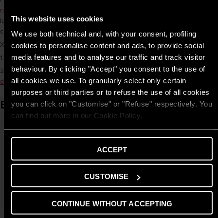
nước nóng gián tiếp
Ariston Lux 30
tốt nhất hiện nay để bạn có thêm
This website uses cookies
lựa chọn phù hợp cho gia đình, nâng cao chất lượng cuộc sống một
cách hiện đại và tiện nghi hơn.
We use both technical and, with your consent, profiling
Xem thêm các bài viết khác:
cookies to personalise content and ads, to provide social
media features and to analyse our traffic and track visitor
1.
Các kích thước bình nóng lạnh thông dụng và tính năng của chúng
behaviour. By clicking "Accept" you consent to the use of
2.
Bình nóng lạnh Ariston 30L nhập khẩu: Giải pháp tiện lợi ích cho gia
all cookies we use. To granularly select only certain
đình
purposes or third parties or to refuse the use of all cookies
Bài viết liên quan
you can click on "Customise" or "Refuse" respectively. You
can find out more in our Cookie Policy.
ACCEPT
CUSTOMISE
CONTINUE WITHOUT ACCEPTING