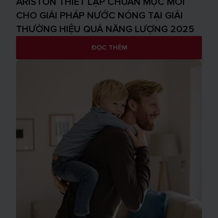
ARISTON THIẾT LẬP CHUẨN MỰC MỚI
CHO GIẢI PHÁP NƯỚC NÓNG TẠI GIẢI
THƯỞNG HIỆU QUẢ NĂNG LƯỢNG 2025
ĐỌC THÊM