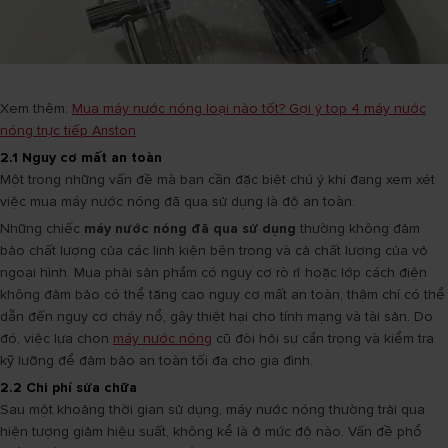
Xem thêm:
Mua máy nước nóng loại nào tốt? Gợi ý top 4 máy nước
nóng trực tiếp Ariston
2.1 Nguy cơ mất an toàn
Một trong những vấn đề mà bạn cần đặc biệt chú ý khi đang xem xét
việc mua máy nước nóng đã qua sử dụng là độ an toàn.
Những chiếc
máy nước nóng đã qua sử dụng
thường không đảm
bảo chất lượng của các linh kiện bên trong và cả chất lượng của vỏ
ngoại hình. Mua phải sản phẩm có nguy cơ rò rỉ hoặc lớp cách điện
không đảm bảo có thể tăng cao nguy cơ mất an toàn, thậm chí có thể
dẫn đến nguy cơ cháy nổ, gây thiệt hại cho tính mạng và tài sản. Do
đó, việc lựa chọn
máy nước nóng
cũ đòi hỏi sự cẩn trọng và kiểm tra
kỹ lưỡng để đảm bảo an toàn tối đa cho gia đình.
2.2 Chi phí sửa chữa
Sau một khoảng thời gian sử dụng, máy nước nóng thường trải qua
hiện tượng giảm hiệu suất, không kể là ở mức độ nào. Vấn đề phổ