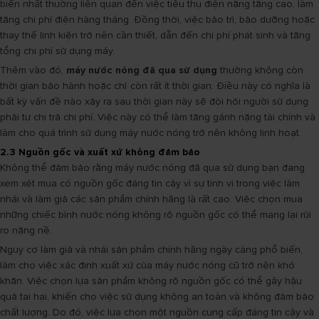
biến nhất thường liên quan đến việc tiêu thụ điện năng tăng cao, làm
tăng chi phí điện hàng tháng. Đồng thời, việc bảo trì, bảo dưỡng hoặc
thay thế linh kiện trở nên cần thiết, dẫn đến chi phí phát sinh và tăng
tổng chi phí sử dụng máy.
Thêm vào đó,
máy nước nóng đã qua sử dụng
thường không còn
thời gian bảo hành hoặc chỉ còn rất ít thời gian. Điều này có nghĩa là
bất kỳ vấn đề nào xảy ra sau thời gian này sẽ đòi hỏi người sử dụng
phải tự chi trả chi phí. Việc này có thể làm tăng gánh nặng tài chính và
làm cho quá trình sử dụng máy nước nóng trở nên không linh hoạt.
2.3 Nguồn gốc và xuất xứ không đảm bảo
Không thể đảm bảo rằng máy nước nóng đã qua sử dụng bạn đang
xem xét mua có nguồn gốc đáng tin cậy vì sự tinh vi trong việc làm
nhái và làm giả các sản phẩm chính hãng là rất cao. Việc chọn mua
những chiếc bình nước nóng không rõ nguồn gốc có thể mang lại rủi
ro nặng nề.
Nguy cơ làm giả và nhái sản phẩm chính hãng ngày càng phổ biến,
làm cho việc xác định xuất xứ của máy nước nóng cũ trở nên khó
khăn. Việc chọn lựa sản phẩm không rõ nguồn gốc có thể gây hậu
quả tai hại, khiến cho việc sử dụng không an toàn và không đảm bảo
chất lượng. Do đó, việc lựa chọn một nguồn cung cấp đáng tin cậy và