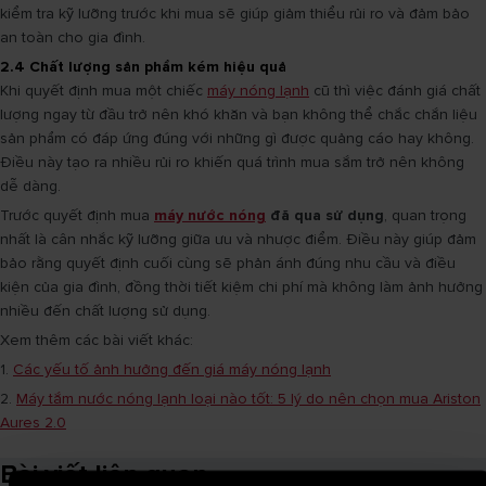
kiểm tra kỹ lưỡng trước khi mua sẽ giúp giảm thiểu rủi ro và đảm bảo
an toàn cho gia đình.
2.4 Chất lượng sản phẩm kém hiệu quả
Khi quyết định mua một chiếc
máy nóng lạnh
cũ thì việc đánh giá chất
lượng ngay từ đầu trở nên khó khăn và bạn không thể chắc chắn liệu
sản phẩm có đáp ứng đúng với những gì được quảng cáo hay không.
Điều này tạo ra nhiều rủi ro khiến quá trình mua sắm trở nên không
dễ dàng.
Trước quyết định mua
máy nước nóng
đã qua sử dụng
, quan trọng
nhất là cân nhắc kỹ lưỡng giữa ưu và nhược điểm. Điều này giúp đảm
bảo rằng quyết định cuối cùng sẽ phản ánh đúng nhu cầu và điều
kiện của gia đình, đồng thời tiết kiệm chi phí mà không làm ảnh hưởng
nhiều đến chất lượng sử dụng.
Xem thêm các bài viết khác:
1.
Các yếu tố ảnh hưởng đến giá máy nóng lạnh
2.
Máy tắm nước nóng lạnh loại nào tốt: 5 lý do nên chọn mua Ariston
Aures 2.0
Bài viết liên quan