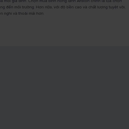
 mỗi gia đình. Chọn mua bình nóng lạnh Ariston chính là lựa chọn
ộng đến môi trường. Hơn nữa, với độ bền cao và chất lượng tuyệt vời,
n nghi và thoải mái hơn.