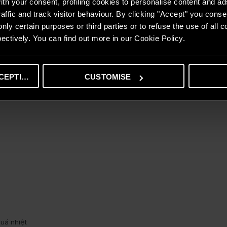
th your consent, profiling cookies to personalise content and ad
affic and track visitor behaviour. By clicking "Accept" you consen
ston 20L RS. Sản phẩm này được thiết kế với các tính năng và công ng
nly certain purposes or third parties or to refuse the use of all 
ectively. You can find out more in our Cookie Policy.
CEPTING
CUSTOMISE
quá nhiệt