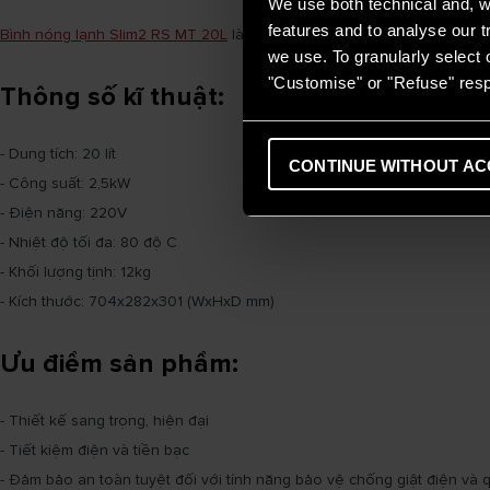
We use both technical and, wi
features and to analyse our tr
Bình nóng lạnh Slim2 RS MT 20L
là một sản phẩm khác thuộc dòng Ari
we use. To granularly select o
"Customise" or "Refuse" resp
Thông số kĩ thuật:
- Dung tích: 20 lít
CONTINUE WITHOUT AC
- Công suất: 2,5kW
- Điện năng: 220V
- Nhiệt độ tối đa: 80 độ C
- Khối lượng tịnh: 12kg
- Kích thước: 704x282x301 (WxHxD mm)
Ưu điểm sản phẩm:
- Thiết kế sang trọng, hiện đại
- Tiết kiệm điện và tiền bạc
- Đảm bảo an toàn tuyệt đối với tính năng bảo vệ chống giật điện và 