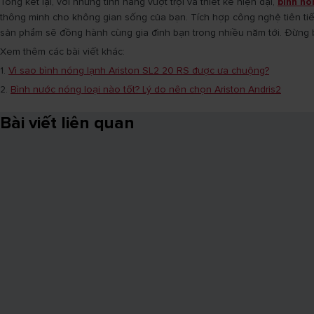
Tổng kết lại, với những tính năng vượt trội và thiết kế hiện đại,
bình nó
thông minh cho không gian sống của bạn. Tích hợp công nghệ tiên tiến
sản phẩm sẽ đồng hành cùng gia đình bạn trong nhiều năm tới. Đừng b
Xem thêm các bài viết khác:
1.
Vì sao bình nóng lạnh Ariston SL2 20 RS được ưa chuộng?
2.
Bình nước nóng loại nào tốt? Lý do nên chọn Ariston Andris2
Bài viết liên quan