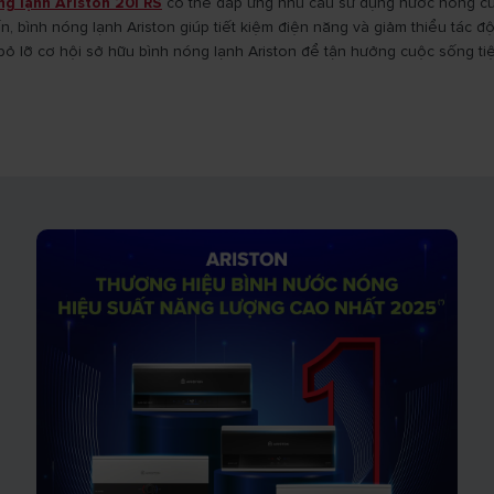
ng lạnh Ariston 20l RS
có thể đáp ứng nhu cầu sử dụng nước nóng của
, bình nóng lạnh Ariston giúp tiết kiệm điện năng và giảm thiểu tác đ
ỏ lỡ cơ hội sở hữu bình nóng lạnh Ariston để tận hưởng cuộc sống tiệ