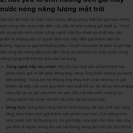
nước nóng năng lượng mặt trời
Sau khi đã hiểu rõ máy nước nóng năng lượng mặt trời giá bao nhiêu,
bạn cũng nên quan tâm đến các yếu tố ảnh hưởng giá thiết bị. Theo
đó dung tích bình chứa, công nghệ hấp thụ nhiệt và chất liệu sản
phẩm là những yếu tố quyết định trực tiếp đến giá thành trên thị
trường. Ngoài ra, giá trị thương hiệu, chi phí phụ kiện đi kèm và phí lắp
đặt cũng tác động đáng kể đến tổng chi phí trọn bộ máy nước nóng
năng lượng mặt trời khi đưa vào sử dụng.
Công nghệ hấp thụ nhiệt:
Yếu tố này chia sản phẩm thành hai
phân khúc giá rõ rệt giữa dòng máy dạng ống chân không và dạng
tấm phẳng. Trong khi hệ thống ống thủy tinh chân không có giá
thành dễ tiếp cận nhờ quy trình sản xuất tối ưu, thì dòng tấm phẳng
cao cấp lại có giá cao hơn khi yêu cầu vật liệu kính cường lực,
công nghệ hàn laser và kết cấu chịu áp lực phức tạp.
Dung tích:
Dung tích càng lớn thì khối lượng vật liệu chế tạo càng
tăng, kéo theo mức giá thành sản phẩm cao hơn. Các dòng bình
nhỏ (dưới 140 lít) thường có chi phí thấp, vừa vặn cho nhu cầu của
gia đình ít người, trong khi các hệ thống dung tích lớn (từ 300 lít trở