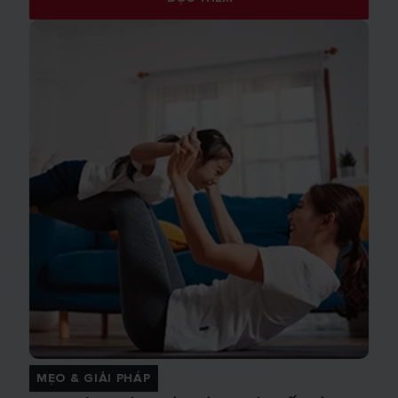
MẸO & GIẢI PHÁP