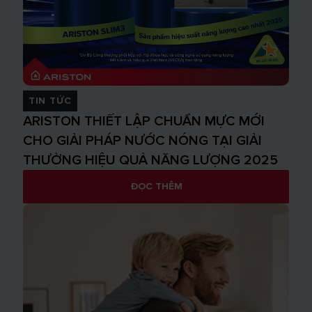
TIN TỨC
ARISTON THIẾT LẬP CHUẨN MỰC MỚI
CHO GIẢI PHÁP NƯỚC NÓNG TẠI GIẢI
THƯỞNG HIỆU QUẢ NĂNG LƯỢNG 2025
ĐỌC THÊM