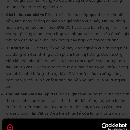
lên) có giá cao hơn đáng kể để phục vụ cho các gia đình đông
thành viên hoặc công trình lớn.
Chất liệu sản phẩm:
Bề mặt vật liệu trực tiếp quyết định đến độ
bền, khả năng chống ăn mòn và giá thành của máy. Những dòng
máy sử dụng ruột bình Inox SUS 304 cao cấp, bình tráng men Titan
chống gỉ cùng khung chân hợp kim nhôm siêu nhẹ… sẽ có mức giá
đắt hơn các dòng dùng inox mỏng hay hợp kim thông thường.
Thương hiệu:
Giá trị uy tín và bề dày kinh nghiệm của thương hiệu
tác động lớn đến định giá sản phẩm trên thị trường. Các thương
hiệu lâu đời như Ariston với quy trình kiểm duyệt chất lượng theo
tiêu chuẩn châu Âu thường có mức giá cao hơn so với nhiều dòng
sản phẩm phổ thông, nhưng đây sẽ là khoản đầu tư xứng đáng,
đảm bảo sự tối ưu về chất lượng, độ bền và hiệu quả sử dụng lâu
dài.
Chi phí phụ kiện và lắp đặt:
Ngoài giá thiết bị, người dùng cần tính
thêm chi phí phụ kiện đi kèm như thanh đốt hỗ trợ, bộ điều khiển
nhiệt độ... Bên cạnh đó, tùy theo độ dốc mái, độ cao công trình,
khoảng cách lắp đặt và điều kiện thực tế của từng không gian, chi
phí thi công có thể phát sinh thêm.