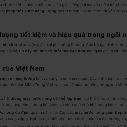
 chọn thiết bị hiệu suất cao, giúp giảm lãng phí mà vẫn đảm bảo hiệu s
iải pháp tiết kiệm năng lượng
đã trở thành sự lựa chọn tất yếu cho cá
ượng tiết kiệm và hiệu quả trong ngôi n
 lợi ích
vượt xa việc giảm chi phí thông thường. Các hộ gia đình không 
ường có
độ tin cậy lớn hơn
và
tuổi thọ cao hơn
, mang lại giá trị lâu d
g của Việt Nam
iêng về năng lượng
tại các vùng miền khác nhau. Các tỉnh thành ở mi
o
quanh năm. Miền Trung Việt Nam có cả mùa hè nắng nóng xen kẽ nhữn
 từ
hệ thống máy nước nóng có thể lập trình
, có thể điều chỉnh côn
hờ, sử dụng năng lượng tiết kiệm và hiệu quả nhờ khả năng kiểm soát 
ớc nóng ổn định
quanh năm. Tại đây, các
máy nước nóng gián tiếp t
anh cung cấp giải pháp đặc biệt phù hợp với khí hậu ấm áp thường xu
 nhiều công nghệ khác nhau. Máy nước nóng năng lượng mặt trời sử dụ