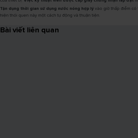
của thiết bị.
Việc kỹ thuật viên được cấp giấy chứng nhận lắp đặt
má
Tận dụng thời gian sử dụng nước nóng hợp lý
vào giờ thấp điểm có t
hiện thói quen này một cách tự động và thuận tiện.
Bài viết liên quan