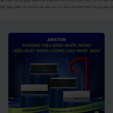
y nước nóng giúp đảm bảo thiết bị hoạt động chính xác, tối ưu mức ti
hể giúp giảm chi phí tại các khu vực có mức giá tính theo khung giờ s