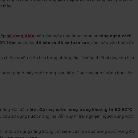
u mây.
iếp sử dụng điện
hiện đại ngày nay được trang bị
công nghệ cách
0% titan
mang lại
độ bền và độ an toàn cao
, đảm bảo vận hành ổn
chiếm nhiều diện tích trong phòng tắm. Những thiết bị này còn tích
hường gặp ở máy nước nóng gián tiếp. Các máy nước nóng trực tiếp
 năng. Cài đặt
nhiệt độ máy nước nóng trong khoảng từ 50-60°C
 cầu sử dụng nước nóng mà vẫn duy trì trải nghiệm người dùng vượt
trì mức sử dụng năng lượng tiết kiệm và hiệu quả trong suốt vòng đời