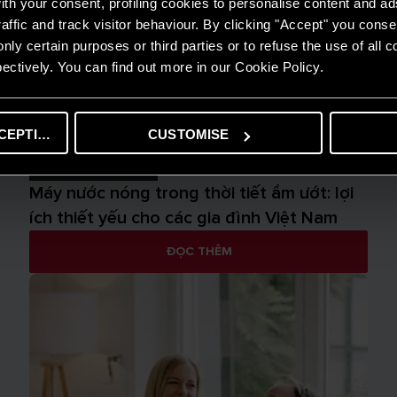
th your consent, profiling cookies to personalise content and ad
affic and track visitor behaviour. By clicking "Accept" you consen
nly certain purposes or third parties or to refuse the use of all 
ectively. You can find out more in our Cookie Policy.
CEPTING
CUSTOMISE
MẸO & GIẢI PHÁP
Máy nước nóng trong thời tiết ẩm ướt: lợi
ích thiết yếu cho các gia đình Việt Nam
ĐỌC THÊM