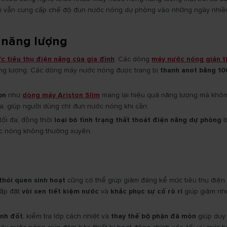
hời vẫn cung cấp chế độ đun nước nóng dự phòng vào những ngày nhiề
m năng lượng
 tiêu thụ điện năng của gia đình
. Các dòng
máy nước nóng gián t
năng lượng. Các dòng máy nước nóng được trang bị
thanh anot bằng 10
ọn
như
dòng máy Ariston Slim
mang lại hiệu quả năng lượng mà không 
xa, giúp người dùng chỉ đun nước nóng khi cần.
tối đa, đồng thời
loại bỏ tình trạng thất thoát điện năng dự phòng
t
ớc nóng không thường xuyên.
thói quen sinh hoạt
cũng có thể giúp giảm đáng kể mức tiêu thụ điện
Lắp đặt
vòi sen tiết kiệm nước
và
khắc phục sự cố rò rỉ
giúp giảm nhu
anh đốt
, kiểm tra lớp cách nhiệt và
thay thế bộ phận đã mòn
giúp duy 