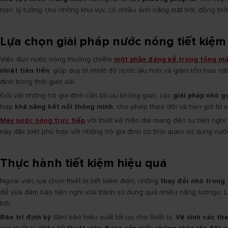
hơn, lý tưởng cho những khu vực có nhiều ánh nắng mặt trời, đồng t
Lựa chọn giải pháp nước nóng tiết kiệ
Việc đun nước nóng thường chiếm
một phần đáng kể trong tổng mức
nhiệt tiên tiến
, giúp duy trì nhiệt độ nước lâu hơn và giảm tổn hao 
định trong thời gian dài.
Đối với những hộ gia đình cần tối ưu không gian, các
giải pháp nhỏ g
hợp
khả năng kết nối thông minh
, cho phép theo dõi và hẹn giờ từ 
Máy nước nóng trực tiếp
với thiết kế hiện đại mang đến sự tiện nghi 
này đặc biệt phù hợp với những hộ gia đình có thói quen sử dụng nư
Thực hành tiết kiệm hiệu quả
Ngoài việc lựa chọn thiết bị tiết kiệm điện, những
thay đổi nhỏ trong 
để vừa đảm bảo tiện nghi vừa tránh sử dụng quá nhiều năng lượngu. 
trội.
Bảo trì định kỳ
đảm bảo hiệu suất tối ưu cho thiết bị.
Vệ sinh các th