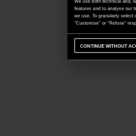
We use both technical and, wi
features and to analyse our tr
we use. To granularly select o
"Customise" or "Refuse" resp
CONTINUE WITHOUT AC