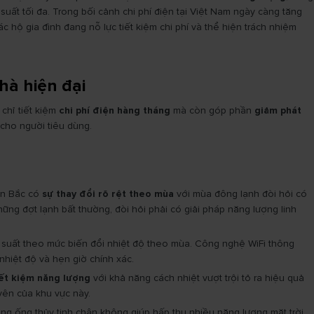
uất tối đa. Trong bối cảnh chi phí điện tại Việt Nam ngày càng tăng
c hộ gia đình đang nỗ lực tiết kiệm chi phí và thể hiện trách nhiệm
hà hiện đại
chỉ tiết kiệm
chi phí điện hàng tháng
mà còn góp phần
giảm phát
ài cho người tiêu dùng.
ền Bắc có
sự thay đổi rõ rệt theo mùa
với mùa đông lạnh đòi hỏi có
g đợt lạnh bất thường, đòi hỏi phải có giải pháp năng lượng linh
g suất theo mức biến đổi nhiệt độ theo mùa. Công nghệ WiFi thông
nhiệt độ và hẹn giờ chính xác.
iết kiệm năng lượng
với khả năng cách nhiệt vượt trội tỏ ra hiệu quả
yên của khu vực này.
ng ống thủy tinh chân không giúp hấp thu nhiều năng lượng mặt trời