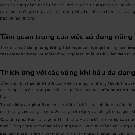
cách áp dụng công nghệ tiên tiến, thói quen sử dụng thông minh và lựa
cao cùng những lo ngại về môi trường, việc tìm hiểu và triển khai các
g
bảo vệ môi trường.
Tầm quan trọng của việc sử dụng năng l
Thói quen
sử dụng năng lượng tiết kiệm và hiệu quả
mang lại
nhiều
thải carbon
và bảo vệ môi trường. Ngoài ra, thiết bị tiết kiệm điện th
Thích ứng với các vùng khí hậu đa dạn
Điều kiện
khí hậu nhiệt đới
của Việt Nam tạo ra những
thách thức r
giải pháp sưởi ấm, trong khi các tỉnh phía Nam duy trì
nền nhiệt độ ca
hoạt.
Tại các
khu vực phía Bắc
như Hà Nội, các hộ gia đình được hưởng lợi
minh trong các dòng máy nước nóng hiện đại giúp rút ngắn thời gian c
Các tỉnh phía Nam
, bao gồm Thành phố Hồ Chí Minh, có
nhu cầu nư
nhất. Công nghệ bơm nhiệt tận dụng năng lượng từ không khí xung qu
Khu vực miền Trung
được hưởng lợi từ các
phương pháp lai
, kết hợp