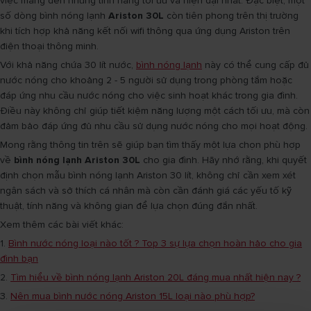
việc mang đến những tính năng tối ưu và hiện đại nhất. Đặc biệt, một
số dòng bình nóng lạnh
Ariston 30L
còn tiên phong trên thị trường
khi tích hợp khả năng kết nối wifi thông qua ứng dụng Ariston trên
điện thoại thông minh.
Với khả năng chứa 30 lít nước,
bình nóng lạnh
này có thể cung cấp đủ
nước nóng cho khoảng 2 - 5 người sử dụng trong phòng tắm hoặc
đáp ứng nhu cầu nước nóng cho việc sinh hoạt khác trong gia đình.
Điều này không chỉ giúp tiết kiệm năng lượng một cách tối ưu, mà còn
đảm bảo đáp ứng đủ nhu cầu sử dụng nước nóng cho mọi hoạt động.
Mong rằng thông tin trên sẽ giúp bạn tìm thấy một lựa chọn phù hợp
về
bình nóng lạnh Ariston 30L
cho gia đình. Hãy nhớ rằng, khi quyết
định chọn mẫu bình nóng lạnh Ariston 30 lít, không chỉ cần xem xét
ngân sách và sở thích cá nhân mà còn cần đánh giá các yếu tố kỹ
thuật, tính năng và không gian để lựa chọn đúng đắn nhất.
Xem thêm các bài viết khác:
1.
Bình nước nóng loại nào tốt ? Top 3 sự lựa chọn hoàn hảo cho gia
đình bạn
2.
Tìm hiểu về bình nóng lạnh Ariston 20L đáng mua nhất hiện nay ?
3.
Nên mua bình nước nóng Ariston 15L loại nào phù hợp?