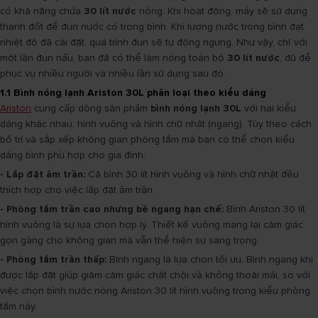
có khả năng chứa
30 lít nước
nóng. Khi hoạt động, máy sẽ sử dụng
thanh đốt để đun nước có trong bình. Khi lượng nước trong bình đạt
nhiệt độ đã cài đặt, quá trình đun sẽ tự động ngưng. Như vậy, chỉ với
một lần đun nấu, bạn đã có thể làm nóng toàn bộ
30 lít nước
, đủ để
phục vụ nhiều người và nhiều lần sử dụng sau đó.
1.1 Bình nóng lạnh Ariston 30L phân loại theo kiểu dáng
Ariston
cung cấp dòng sản phẩm
bình nóng lạnh 30L
với hai kiểu
dáng khác nhau: hình vuông và hình chữ nhật (ngang). Tùy theo cách
bố trí và sắp xếp không gian phòng tắm mà bạn có thể chọn kiểu
dáng bình phù hợp cho gia đình:
- Lắp đặt âm trần:
Cả bình 30 lít hình vuông và hình chữ nhật đều
thích hợp cho việc lắp đặt âm trần.
- Phòng tắm trần cao nhưng bề ngang hạn chế:
Bình Ariston 30 lít
hình vuông là sự lựa chọn hợp lý. Thiết kế vuông mang lại cảm giác
gọn gàng cho không gian mà vẫn thể hiện sự sang trọng.
- Phòng tắm trần thấp:
Bình ngang là lựa chọn tối ưu. Bình ngang khi
được lắp đặt giúp giảm cảm giác chật chội và không thoải mái, so với
việc chọn bình nước nóng Ariston 30 lít hình vuông trong kiểu phòng
tắm này.