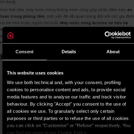
sử dụng.
Hơn thế nữa, máy nước nóng thông minh cũng góp phần đảm bảo
an
toàn trong phòng tắm
, một vấn đề rất quan trọng đối với các gia đình
có trẻ nhỏ hoặc người lớn tuổi.
Máy nước nóng Ariston sở hữu hệ
thống bảo vệ nhiều lớp
chống quá nhiệt, giật điện và áp suất quá
mức, đáp ứng kỳ vọng về an toàn của các ngôi nhà hiện đại tại Việt
Nam.
Consent
Details
About
Bài viết liên quan
This website uses cookies
We use both technical and, with your consent, profiling
cookies to personalise content and ads, to provide social
media features and to analyse our traffic and track visitor
behaviour. By clicking "Accept" you consent to the use of
all cookies we use. To granularly select only certain
purposes or third parties or to refuse the use of all cookies
you can click on "Customise" or "Refuse" respectively. You
can find out more in our Cookie Policy.