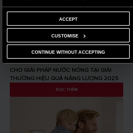
ACCEPT
CUSTOMISE
CONTINUE WITHOUT ACCEPTING
TIN TỨC
ARISTON THIẾT LẬP CHUẨN MỰC MỚI
CHO GIẢI PHÁP NƯỚC NÓNG TẠI GIẢI
THƯỞNG HIỆU QUẢ NĂNG LƯỢNG 2025
ĐỌC THÊM