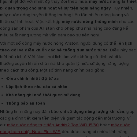
hậu nhiệt đới với nhiệt độ thay đổi theo mùa,
máy nước nóng là thiết
bị quan trọng cho sinh hoạt và sự tiện nghi hằng ngày
. Tuy nhiên,
máy nước nóng truyền thống thường tiêu tốn nhiều năng lượng và
thiếu sự linh hoạt. Việc kết hợp
máy nước nóng thông minh
như các
dòng sản phẩm của
Ariston
cho phép chủ nhà nâng cao đáng kể
hiệu suất năng lượng mà vẫn đảm bảo sự tiện nghi.
Với một số dòng máy nước nóng Ariston, người dùng có thể
lên lịch,
theo dõi và điều khiển các hệ thống đun nước từ xa
. Điều này đặc
biệt hữu ích ở Việt Nam, nơi lịch làm việc không cố định và đi lại
thường xuyên khiến chủ nhà khó quản lý mức sử dụng năng lượng
theo cách thủ công. Một số tính năng chính bao gồm:
Điều chỉnh nhiệt độ từ xa
Lập lịch theo nhu cầu cá nhân
Khả năng ghi nhớ thói quen sử dụng
Thông báo an toàn
Những tính năng này đảm bảo
chỉ sử dụng năng lượng khi cần
, giúp
các gia đình tiết kiệm tiền điện và giảm tác động đến môi trường. Ví
dụ:
máy nước nóng trực tiếp Andris2 Top WiFi 15/30
hoặc
máy nước
nóng bơm nhiệt Nuos Plus WiFi
đều được trang bị nhiều tính năng