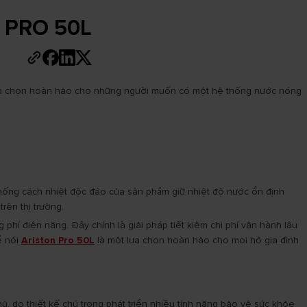
n PRO 50L
à lựa chọn hoàn hảo cho những người muốn có một hệ thống nước nóng
thống cách nhiệt độc đáo của sản phẩm giữ nhiệt độ nước ổn định
rên thị trường.
hí điện năng. Đây chính là giải pháp tiết kiệm chi phí vận hành lâu
ể nói
Ariston Pro 50L
là một lựa chọn hoàn hảo cho mọi hộ gia đình
, do thiết kế chú trọng phát triển nhiều tính năng bảo vệ sức khỏe