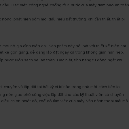
ban đầu. Đặc biệt, công nghệ chống rò rỉ nước của máy đảm bảo an toàn
nóng, phát hiện sớm mọi dấu hiệu bất thường. Khi cần thiết, thiết bị
mọi hộ gia đình hiện đại. Sản phẩm này nổi bật với thiết kế hiện đại
iết kế gọn gàng, dễ dàng lắp đặt ngay cả trong không gian hạn hẹp.
úp nước luôn sạch sẽ, an toàn. Đặc biệt, tính năng tự động ngắt khi
uyển và lắp đặt tại bất kỳ vị trí nào trong nhà một cách tiện lợi.
hàng nên giao phó công việc lắp đặt cho các kỹ thuật viên có chuyên
g điều chỉnh nhiệt độ, chế độ làm việc của máy. Vận hành thoải mái mà