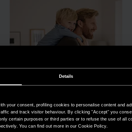
Details
th your consent, profiling cookies to personalise content and ad
affic and track visitor behaviour. By clicking "Accept" you consen
MẸO & GIẢI PHÁP
nly certain purposes or third parties or to refuse the use of all 
Máy nước nóng trong thời tiết ẩm ướt: lợi
ectively. You can find out more in our Cookie Policy.
ích thiết yếu cho các gia đình Việt Nam