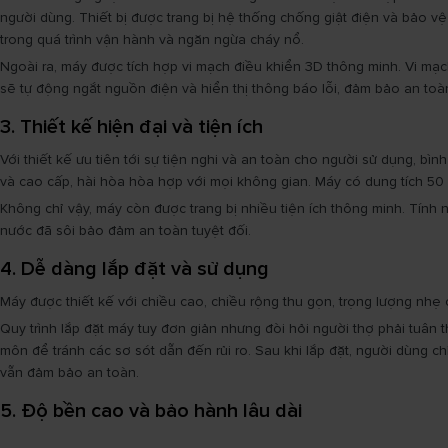
người dùng. Thiết bị được trang bị hệ thống chống giật điện và bảo vệ
trong quá trình vận hành và ngăn ngừa cháy nổ.
Ngoài ra, máy được tích hợp vi mạch điều khiển 3D thông minh. Vi mạch
sẽ tự động ngắt nguồn điện và hiển thị thông báo lỗi, đảm bảo an toà
3. Thiết kế hiện đại và tiện ích
Với thiết kế ưu tiên tới sự tiện nghi và an toàn cho người sử dụng, bì
và cao cấp, hài hòa hòa hợp với mọi không gian. Máy có dung tích 50 
Không chỉ vậy, máy còn được trang bị nhiều tiện ích thông minh. Tính 
nước đã sôi bảo đảm an toàn tuyệt đối.
4. Dễ dàng lắp đặt và sử dụng
Máy được thiết kế với chiều cao, chiều rộng thu gọn, trọng lượng nhẹ c
Quy trình lắp đặt máy tuy đơn giản nhưng đòi hỏi người thợ phải tuân 
môn để tránh các sơ sót dẫn đến rủi ro. Sau khi lắp đặt, người dùng 
vẫn đảm bảo an toàn.
5. Độ bền cao và bảo hành lâu dài