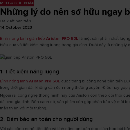
MẸO & GIẢI PHÁP
Những lý do nên sở hữu ngay b
Đã xuất bản trên
14 October 2023
Bình nóng lạnh gián tiếp
Ariston PRO 50L
là một sản phẩm chất lượng
hiệu quả và tiết kiệm năng lượng trong gia đình. Dưới đây là những l
1. Tiết kiệm năng lượng
Bình nóng lạnh
Ariston Pro 50L
được trang bị công nghệ tiên tiến EC
trong thời gian dài, không cần đun nóng thường xuyên. Điều này góp p
Ngoài ra, công nghệ thông minh này của Ariston còn theo dõi thói que
dài cho gia đình. Bên cạnh đó, sản phẩm còn góp phần bảo vệ môi trườ
thân thiện với môi trường.
2. Đảm bảo an toàn cho người dùng
Với các công nghệ tiên tiến và tính năng an toàn được tích hợp bài bả