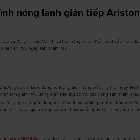
ình nóng lạnh gián tiếp Aristo
 cao và đáng tin cậy. Với nhiều tính năng và ưu điểm xuất sắc, nó l
ý do nên sở hữu ngay sản phẩm này!
O EVO giúp tiết kiệm đáng kể lượng điện năng sử dụng mỗi ngày. Hệ 
hần làm giảm 14% lượng điện tiêu thụ so với các dòng sản phẩm khác t
n sử dụng của người dùng để đề xuất mức nhiệt phù hợp, hạn chế lãng p
ng bằng cách giảm lượng carbon thải ra mỗi ngày. Chính vì vậy, có th
n,
Ariston PRO 50L
mang đến trải nghiệm hoàn toàn an tâm cho gia chủ