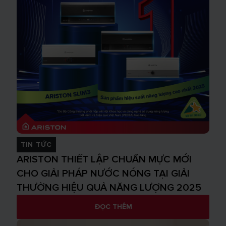
TIN TỨC
ARISTON THIẾT LẬP CHUẨN MỰC MỚI
CHO GIẢI PHÁP NƯỚC NÓNG TẠI GIẢI
THƯỞNG HIỆU QUẢ NĂNG LƯỢNG 2025
ĐỌC THÊM