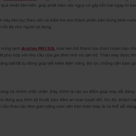
 quá nhiệt tiên tiến, giúp phát hiện các nguy cơ gây tổn hại ngay từ 
 này liên tục theo dõi và kiểm tra mọi thành phần bên trong bình nước 
n tối đa cho người sử dụng.
nh nóng lạnh
Ariston PRO 50L
hứa hẹn trở thành lựa chọn hoàn hảo cho 
lít phù hợp với nhu cầu của gia đình nhỏ và căn hộ. Thân máy được th
năng bật/tắt tự động giúp tiết kiệm điện năng. Bộ lọc chống cặn bám gi
ùng vỏ nhôm chắc chắn. Đây chính là các ưu điểm giúp máy dễ dàng di ch
thủ đúng quy trình kỹ thuật, bảo đảm an toàn tuyệt đối. Do đó, khách 
chỉ cần thao tác đơn giản bằng núm vặn trên thân máy là có thể dễ dàn