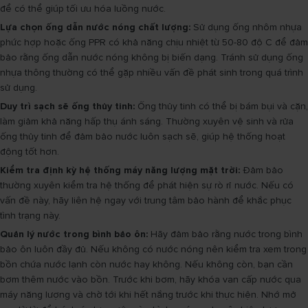
để có thể giúp tối ưu hóa luồng nước.
Lựa chọn ống dẫn nước nóng chất lượng:
Sử dụng ống nhôm nhựa
phức hợp hoặc ống PPR có khả năng chịu nhiệt từ 50-80 độ C để đảm
bảo rằng ống dẫn nước nóng không bị biến dạng. Tránh sử dụng ống
nhựa thông thường có thể gặp nhiều vấn đề phát sinh trong quá trình
sử dụng.
Duy trì sạch sẽ ống thủy tinh:
Ống thủy tinh có thể bị bám bụi và cặn,
làm giảm khả năng hấp thụ ánh sáng. Thường xuyên vệ sinh và rửa
ống thủy tinh để đảm bảo nước luôn sạch sẽ, giúp hệ thống hoạt
động tốt hơn.
Kiểm tra định kỳ hệ thống máy năng lượng mặt trời:
Đảm bảo
thường xuyên kiểm tra hệ thống để phát hiện sự rò rỉ nước. Nếu có
vấn đề này, hãy liên hệ ngay với trung tâm bảo hành để khắc phục
tình trạng này.
Quản lý nước trong bình bảo ôn:
Hãy đảm bảo rằng nước trong bình
bảo ôn luôn đầy đủ. Nếu không có nước nóng nên kiểm tra xem trong
bồn chứa nước lạnh còn nước hay không. Nếu không còn, bạn cần
bơm thêm nước vào bồn. Trước khi bơm, hãy khóa van cấp nước qua
máy năng lượng và chờ tới khi hết nắng trước khi thực hiện. Nhớ mở