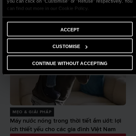
you can click on "Customise" or "Refuse" respectively. You
can find out more in our Cookie Policy.
ACCEPT
CUSTOMISE
CONTINUE WITHOUT ACCEPTING
MẸO & GIẢI PHÁP
Máy nước nóng trong thời tiết ẩm ướt: lợi
ích thiết yếu cho các gia đình Việt Nam