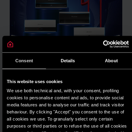
Consent
Details
About
TIN TỨC
This website uses cookies
ARISTON THIẾT LẬP CHUẨN MỰC MỚI
We use both technical and, with your consent, profiling
CHO GIẢI PHÁP NƯỚC NÓNG TẠI GIẢI
cookies to personalise content and ads, to provide social
THƯỞNG HIỆU QUẢ NĂNG LƯỢNG 2025
media features and to analyse our traffic and track visitor
behaviour. By clicking "Accept" you consent to the use of
ĐỌC THÊM
all cookies we use. To granularly select only certain
purposes or third parties or to refuse the use of all cookies