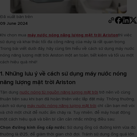
Đã xuất bản trên
09 June 2024
Khi chọn mua
máy nước nóng năng lượng mặt trời Ariston
thì việc
sử dụng và khai thác tối đa công năng của máy là rất quan trọng.
Trong bài viết dưới đây, hãy cùng tìm hiểu về cách sử dụng máy nước
nóng năng lượng mặt trời Ariston một an toàn, tiết kiệm và tối ưu một
cách hiệu quả nhé!
1. Những lưu ý về cách sử dụng máy nước nóng
năng lượng mặt trời Ariston
Tận dụng
nước nóng từ nguồn năng lượng mặt trời
trở nên vô cùng
thuận tiện sau khi bạn đã hoàn thiện việc lắp đặt máy. Thông thường,
cách sử dụng
máy nước nóng năng lượng mặt trời
chỉ cần bạn mở vòi
và chờ một chút để nước ấm chảy ra. Tuy nhiên, để máy hoạt động
một cách hiệu quả và bền bỉ cần cân nhắc những điều sau:
Chọn đường kính ống cấp nước:
Sử dụng ống có đường kính vừa đủ
thường là Ø25, để giảm thời gian chờ đợi. Tránh sử dụng ống quá lớn