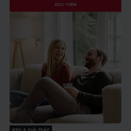
ĐỌC THÊM
MẸO & GIẢI PHÁP