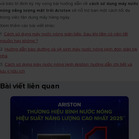
và bảo trì định kỳ. Hy vọng bài hướng dẫn về
cách sử dụng máy nước
nóng năng lượng mặt trời Ariston
sẽ hỗ trợ bạn một cách tối đa
trong việc tận dụng máy hàng ngày.
Xem thêm các bài viết khác:
1.
Cách sử dụng máy nước nóng gián tiếp: Sau khi tắm có nên tắt
nguồn hay không ?
2.
Hướng dẫn bảo dưỡng và vệ sinh máy nước nóng lạnh đơn giản tại
nhà
3.
Cách sử dụng máy nước nóng lạnh Ariston: hướng dẫn chi tiết và
lưu ý hữu ích
Bài viết liên quan