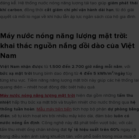
đáng kể. Hệ thống nước nóng năng lượng tái tạo giúp
giảm phát thải
khí carbon
, đồng thời
cắt giảm chi phí vận hành dài hạn
, từ đó giải
quyết cả mối lo ngại về khí hậu lẫn áp lực ngân sách của hộ gia đình.
Máy nước nóng năng lượng mặt trời:
khai thác nguồn nắng dồi dào của Việt
Nam
Việt Nam nhận được
từ
1.500 đến 2.700 giờ nắng mỗi năm
, với
bức xạ mặt trời
trung bình dao động từ
4 đến 5 kWh/m²/ngày
tùy
từng khu vực. Tiềm năng năng lượng mặt trời này giúp các hệ thống lai
quang điện – nhiệt hoạt động đặc biệt hiệu quả.
Máy nước nóng năng lượng mặt trời
hiện đại gồm những
tấm thu
nhiệt
hấp thụ bức xạ mặt trời và truyền nhiệt cho nước thông qua
hệ
thống tuần hoàn
.
Mẫu máy tiên tiến
tích hợp bộ phận
dự phòng bằng
điện
, sẽ tự kích hoạt khi trời nhiều mây kéo dài, đảm bảo
luôn có
nước nóng ổn định
. Công nghệ này đã phát triển vượt bậc, với các
tấm thu nhiệt ống chân không đạt
tỷ lệ hiệu suất trên 60%
ngay cả
trong điều kiện ánh sáng khuếch tán, vốn phổ biến trong mùa mưa ở