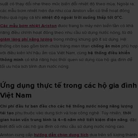
suất có thay đổi nhẹ theo mức biến đổi nhiệt độ theo mùa. Ngoài ra,
các mẫu bơm nhiệt hiện đại như của Ariston vẫn có thể hoạt động
hiệu quả ngay cả khi
nhiệt độ ngoài trời xuống thấp tới 0°C.
Các mẫu bơm nhiệt Ariston
được trang bị máy nén biến tần có khả
năng điều chỉnh hoạt động theo nhu cầu sử dụng nước nóng, từ đó
giảm lãng phí năng lượng
trong những khung giờ ít sử dụng. Hệ
thống còn bao gồm bình chứa tráng men titan
chống ăn mòn
phù hợp
với điều kiện khí hậu ẩm của Việt Nam, cùng
hệ thống điều khiển
thông minh
có khả năng học thói quen sử dụng của hộ gia đình để
tối ưu hóa lịch trình đun nước nóng.
Ứng dụng thực tế trong các hộ gia đình
Việt Nam
Chi phí đầu tư ban đầu cho các hệ thống nước nóng năng lượng
tái tạo
phụ thuộc vào dung tích và loại công nghệ. Tuy nhiên,
thời
gian hoàn vốn trung bình là 4–6 năm nhờ tiết kiệm điện năng
, đặc
biệt đối với các hộ gia đình có nhu cầu sử dụng nước nóng cao.
Ariston cung cấp
hướng dẫn chọn dung tích
dựa trên số lượng thành