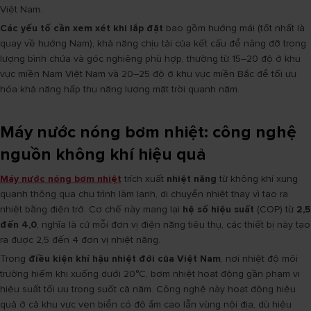
Việt Nam.
Các yếu tố cần xem xét khi lắp đặt
bao gồm hướng mái (tốt nhất là
quay về hướng Nam), khả năng chịu tải của kết cấu để nâng đỡ trọng
lượng bình chứa và góc nghiêng phù hợp, thường từ 15–20 độ ở khu
vực miền Nam Việt Nam và 20–25 độ ở khu vực miền Bắc để tối ưu
hóa khả năng hấp thụ năng lượng mặt trời quanh năm.
Máy nước nóng bơm nhiệt: công nghệ
nguồn không khí hiệu quả
Máy nước nóng bơm nhiệt
trích xuất
nhiệt năng
từ không khí xung
quanh thông qua chu trình làm lạnh, di chuyển nhiệt thay vì tạo ra
nhiệt bằng điện trở. Cơ chế này mang lại
hệ số hiệu suất
(COP) từ
2,5
đến 4,0
, nghĩa là cứ mỗi đơn vị điện năng tiêu thụ, các thiết bị này tạo
ra được 2,5 đến 4 đơn vị nhiệt năng.
Trong
điều kiện khí hậu nhiệt đới của Việt Nam
, nơi nhiệt độ môi
trường hiếm khi xuống dưới 20°C, bơm nhiệt hoạt động gần phạm vi
hiệu suất tối ưu trong suốt cả năm. Công nghệ này hoạt động hiệu
quả ở cả khu vực ven biển có độ ẩm cao lẫn vùng nội địa, dù hiệu