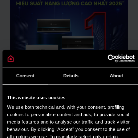
Consent
Details
About
This website uses cookies
TIN TỨC
We use both technical and, with your consent, profiling
ARISTON THIẾT LẬP CHUẨN MỰC MỚI
cookies to personalise content and ads, to provide social
media features and to analyse our traffic and track visitor
CHO GIẢI PHÁP NƯỚC NÓNG TẠI GIẢI
behaviour. By clicking "Accept" you consent to the use of
THƯỞNG HIỆU QUẢ NĂNG LƯỢNG 2025
all cookies we use. To granularly select only certain