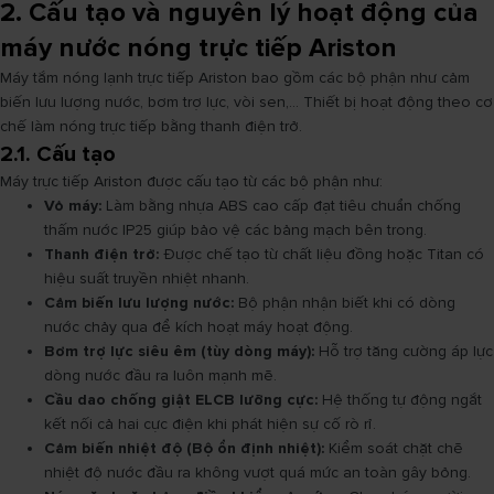
2. Cấu tạo và nguyên lý hoạt động của
máy nước nóng trực tiếp Ariston
Máy tắm nóng lạnh trực tiếp Ariston bao gồm các bộ phận như cảm
biến lưu lượng nước, bơm trợ lực, vòi sen,... Thiết bị hoạt động theo cơ
chế làm nóng trực tiếp bằng thanh điện trở.
2.1. Cấu tạo
Máy trực tiếp Ariston được cấu tạo từ các bộ phận như:
Vỏ máy:
Làm bằng nhựa ABS cao cấp đạt tiêu chuẩn chống
thấm nước IP25 giúp bảo vệ các bảng mạch bên trong.
Thanh điện trở:
Được chế tạo từ chất liệu đồng hoặc Titan có
hiệu suất truyền nhiệt nhanh.
Cảm biến lưu lượng nước:
Bộ phận nhận biết khi có dòng
nước chảy qua để kích hoạt máy hoạt động.
Bơm trợ lực siêu êm (tùy dòng máy):
Hỗ trợ tăng cường áp lực
dòng nước đầu ra luôn mạnh mẽ.
Cầu dao chống giật ELCB lưỡng cực:
Hệ thống tự động ngắt
kết nối cả hai cực điện khi phát hiện sự cố rò rỉ.
Cảm biến nhiệt độ (Bộ ổn định nhiệt):
Kiểm soát chặt chẽ
nhiệt độ nước đầu ra không vượt quá mức an toàn gây bỏng.