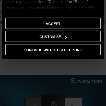
Được thiết kế bởi kiến trúc sư danh tiếng người Ý, máy nước nóng trực
cookies you can click on "Customise" or "Refuse"
tiếp Ariston sở hữu diện mạo thanh lịch và tinh tế. Với các tông màu
respectively. You can find out more in our Cookie Policy.
thời thượng và đường nét bo cong mềm mại, thiết bị kết hợp hài hòa
với mọi phong cách nội thất phòng tắm. Kích thước nhỏ gọn của máy
giúp tận dụng tối đa không gian nhỏ hẹp, mang lại sự thoáng đãng và
ACCEPT
sang trọng cho ngôi nhà.
CUSTOMISE
CONTINUE WITHOUT ACCEPTING