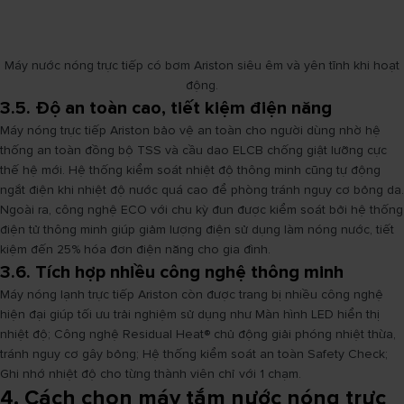
Máy nước nóng trực tiếp có bơm Ariston siêu êm và yên tĩnh khi hoạt
động.
3.5. Độ an toàn cao, tiết kiệm điện năng
Máy nóng trực tiếp Ariston bảo vệ an toàn cho người dùng nhờ hệ
thống an toàn đồng bộ TSS và cầu dao ELCB chống giật lưỡng cực
thế hệ mới. Hệ thống kiểm soát nhiệt độ thông minh cũng tự động
ngắt điện khi nhiệt độ nước quá cao để phòng tránh nguy cơ bỏng da.
Ngoài ra, công nghệ ECO với chu kỳ đun được kiểm soát bởi hệ thống
điện tử thông minh giúp giảm lượng điện sử dụng làm nóng nước, tiết
kiệm đến 25% hóa đơn điện năng cho gia đình.
3.6. Tích hợp nhiều công nghệ thông minh
Máy nóng lạnh trực tiếp Ariston còn được trang bị nhiều công nghệ
hiện đại giúp tối ưu trải nghiệm sử dụng như Màn hình LED hiển thị
nhiệt độ; Công nghệ Residual Heat® chủ động giải phóng nhiệt thừa,
tránh nguy cơ gây bỏng; Hệ thống kiểm soát an toàn Safety Check;
Ghi nhớ nhiệt độ cho từng thành viên chỉ với 1 chạm.
4. Cách chọn máy tắm nước nóng trực