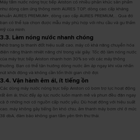
Máy tắm nước nóng trực tiếp Ariston có nhiều phân khúc sản phẩm
như dòng cảm ứng thông minh AURES TOP, dòng cao cấp kháng
khuẩn AURES PREMIUM+, dòng cao cấp AURES PREMIUM,... Qua đó
bạn có thể lựa chọn được mẫu máy phù hợp với nhu cầu và gu thẩm
mỹ của mình.
3.3. Làm nóng nước nhanh chóng
Nhờ trang bị thanh đốt hiệu suất cao, máy có khả năng chuyển hóa
điện năng thành nhiệt năng chỉ trong vài giây. Tốc độ làm nóng nước
của máy trực tiếp Ariston nhanh hơn 30% so với các máy thông
thường. Bạn có thể tận hưởng dòng nước ấm áp ngay khi vừa nhấn
nút khởi động và không cần tốn thời gian chờ đợi.
3.4. Vận hành êm ái, ít tiếng ồn
Các dòng máy nước nóng trực tiếp Ariston có bơm trợ lực hoạt động
rất êm ái, thúc đẩy áp lực nước luôn mạnh mẽ và phun đều đặn ngay
cả ở những nơi có nguồn cấp nước yếu. Dù hoạt động với hiệu suất
cao, máy không gây tiếng ồn khó chịu, âm thanh máy bơm chỉ ở mức
38 dbA, đảm bảo không gian tắm yên tĩnh thư thái.