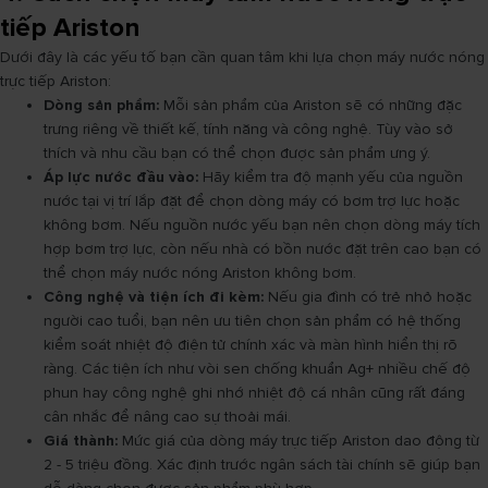
tiếp Ariston
Dưới đây là các yếu tố bạn cần quan tâm khi lựa chọn máy nước nóng
trực tiếp Ariston:
Dòng sản phẩm:
Mỗi sản phẩm của Ariston sẽ có những đặc
trưng riêng về thiết kế, tính năng và công nghệ. Tùy vào sở
thích và nhu cầu bạn có thể chọn được sản phẩm ưng ý.
Áp lực nước đầu vào:
Hãy kiểm tra độ mạnh yếu của nguồn
nước tại vị trí lắp đặt để chọn dòng máy có bơm trợ lực hoặc
không bơm. Nếu nguồn nước yếu bạn nên chọn dòng máy tích
hợp bơm trợ lực, còn nếu nhà có bồn nước đặt trên cao bạn có
thể chọn máy nước nóng Ariston không bơm.
Công nghệ và tiện ích đi kèm:
Nếu gia đình có trẻ nhỏ hoặc
người cao tuổi, bạn nên ưu tiên chọn sản phẩm có hệ thống
kiểm soát nhiệt độ điện tử chính xác và màn hình hiển thị rõ
ràng. Các tiện ích như vòi sen chống khuẩn Ag+ nhiều chế độ
phun hay công nghệ ghi nhớ nhiệt độ cá nhân cũng rất đáng
cân nhắc để nâng cao sự thoải mái.
Giá thành:
Mức giá của dòng máy trực tiếp Ariston dao động từ
2 - 5 triệu đồng. Xác định trước ngân sách tài chính sẽ giúp bạn