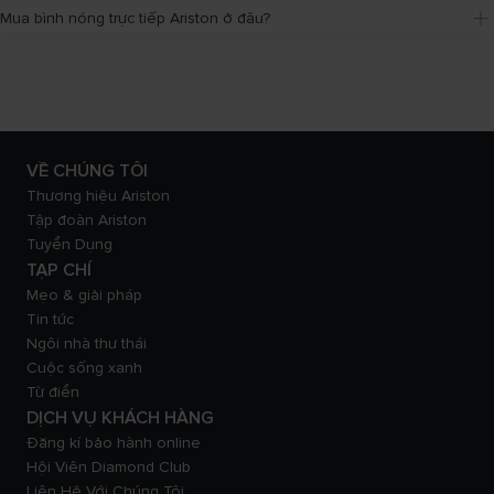
Mua bình nóng trực tiếp Ariston ở đâu?
VỀ CHÚNG TÔI
Thương hiệu Ariston
Tập đoàn Ariston
Tuyển Dụng
TẠP CHÍ
Mẹo & giải pháp
Tin tức
Ngôi nhà thư thái
Cuộc sống xanh
Từ điển
DỊCH VỤ KHÁCH HÀNG
Đăng kí bảo hành online
Hội Viên Diamond Club
Liên Hệ Với Chúng Tôi