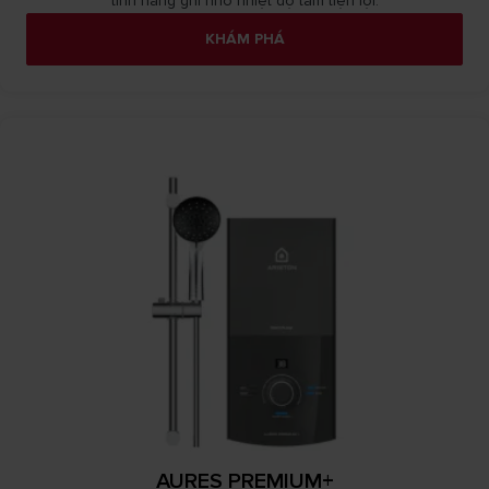
tính năng ghi nhớ nhiệt độ tắm tiện lợi.
KHÁM PHÁ
AURES PREMIUM+