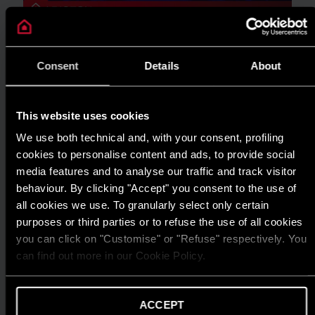
TIN TỨC
ARISTON THIẾT LẬP CHUẨN MỰC MỚI
Consent
Details
About
CHO GIẢI PHÁP NƯỚC NÓNG TẠI GIẢI
THƯỞNG HIỆU QUẢ NĂNG LƯỢNG 2025
This website uses cookies
ĐỌC THÊM
We use both technical and, with your consent, profiling
cookies to personalise content and ads, to provide social
media features and to analyse our traffic and track visitor
behaviour. By clicking "Accept" you consent to the use of
all cookies we use. To granularly select only certain
purposes or third parties or to refuse the use of all cookies
you can click on "Customise" or "Refuse" respectively. You
can find out more in our Cookie Policy.
ACCEPT