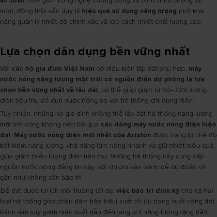
an toàn
, bao gồm công nghệ chống bỏng và bình chứa chống ăn
mòn, đồng thời vẫn duy trì
hiệu quả sử dụng năng lượng
nhờ khả
năng quản lý nhiệt độ chính xác và lớp cách nhiệt chất lượng cao.
Lựa chọn dân dụng bền vững nhất
Với
các hộ gia đình Việt Nam
có điều kiện lắp đặt phù hợp,
máy
nước nóng năng lượng mặt trời có nguồn điện dự phòng là lựa
chọn bền vững nhất về lâu dài
, có thể giúp giảm từ 50–70% lượng
điện tiêu thụ để đun nước nóng so với hệ thống chỉ dùng điện.
Tuy nhiên, những hộ gia đình không thể lắp đặt hệ thống năng lượng
mặt trời cũng không nên bỏ qua
các dòng máy nước nóng điện hiện
đại
.
Máy nước nóng điện mới nhất của Ariston
được trang bị chế độ
tiết kiệm năng lượng, khả năng làm nóng nhanh và giữ nhiệt hiệu quả,
giúp giảm thiểu lượng điện tiêu thụ. Những hệ thống này cung cấp
nguồn nước nóng đáng tin cậy, với chi phí vận hành dễ dự đoán và
gần như không cần bảo trì.
Để đạt được lợi ích môi trường tối đa,
việc bảo trì định kỳ
cho cả hai
loại hệ thống góp phần đảm bảo hiệu suất tối ưu trong suốt vòng đời,
tránh làm suy giảm hiệu suất dẫn đến lãng phí năng lượng tăng dần