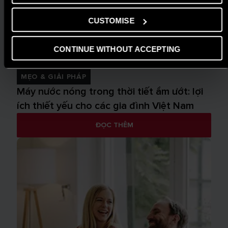
CUSTOMISE
CONTINUE WITHOUT ACCEPTING
MẸO & GIẢI PHÁP
Máy nước nóng trong thời tiết ẩm ướt: lợi
ích thiết yếu cho các gia đình Việt Nam
ĐỌC THÊM