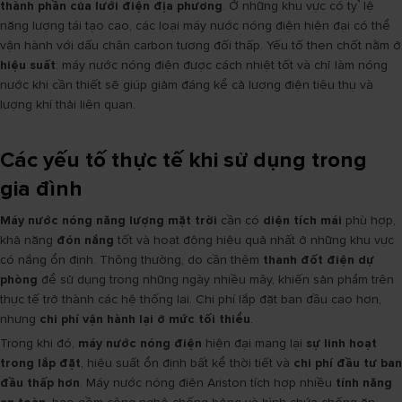
thành phần của lưới điện địa phương
. Ở những khu vực có tỷ lệ
năng lượng tái tạo cao, các loại máy nước nóng điện hiện đại có thể
vận hành với dấu chân carbon tương đối thấp. Yếu tố then chốt nằm ở
hiệu suất
: máy nước nóng điện được cách nhiệt tốt và chỉ làm nóng
nước khi cần thiết sẽ giúp giảm đáng kể cả lượng điện tiêu thụ và
lượng khí thải liên quan.
Các yếu tố thực tế khi sử dụng trong
gia đình
Máy nước nóng năng lượng mặt trời
cần có
diện tích mái
phù hợp,
khả năng
đón nắng
tốt và hoạt động hiệu quả nhất ở những khu vực
có nắng ổn định. Thông thường, do cần thêm
thanh đốt điện dự
phòng
để sử dụng trong những ngày nhiều mây, khiến sản phẩm trên
thực tế trở thành các hệ thống lai. Chi phí lắp đặt ban đầu cao hơn,
nhưng
chi phí vận hành lại ở mức tối thiểu
.
Trong khi đó,
máy nước nóng điện
hiện đại mang lại
sự linh hoạt
trong lắp đặt
, hiệu suất ổn định bất kể thời tiết và
chi phí đầu tư ban
đầu thấp hơn
. Máy nước nóng điện Ariston tích hợp nhiều
tính năng