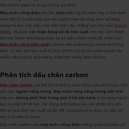
đặt và thói quen sử dụng của hộ gia đình.
Máy nước nóng điện
tiêu thụ
điện lưới
, nguồn điện này ở Việt Nam
hiện đến từ sự kết hợp của các nguồn than đá, thủy điện và năng
lượng tái tạo. Các mẫu máy điện hiện đại, chẳng hạn như mẫu
Ariston
Andris
, đã được
cải thiện đáng kể về hiệu suất
nhờ lớp cách nhiệt
tốt hơn, thanh đốt thông minh và bộ điều chỉnh nhiệt độ chính xác.
Máy nước nóng bơm nhiệt
, nhánh sản phẩm thuộc nhóm hệ thống
điện, có thể đạt hiệu suất từ 200–300%, tức là sản phẩm truyền tải
nhiều năng lượng dưới dạng nhiệt hơn lượng điện tiêu thụ.
Phân tích dấu chân carbon
Dấu chân carbon
của bất kỳ hệ thống nước nóng nào phụ thuộc chủ
yếu vào
nguồn năng lượng
.
Máy nước nóng năng lượng mặt trời
hầu như
không phát thải trong quá trình vận hành
vì sử dụng nguồn
bức xạ mặt trời tái tạo. Tác động môi trường của sản phẩm chủ yếu
đến từ quá trình sản xuất và lắp đặt, nhưng thường được bù đắp chỉ
sau 2–3 năm sử dụng.
Dấu chân carbon của
máy nước nóng điện
tương quan trực tiếp với