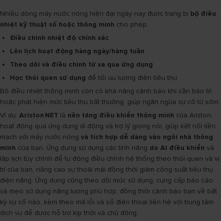
Nhiều dòng máy nước nóng hiện đại ngày nay được trang bị
bộ điều
nhiệt kỹ thuật số hoặc thông minh
cho phép:
Điều chỉnh nhiệt độ chính xác
Lên lịch hoạt động hàng ngày/hàng tuần
Theo dõi và điều chỉnh từ xa qua ứng dụng
Học thói quen sử dụng
để tối ưu lượng điện tiêu thụ
Bộ điều nhiệt thông minh còn có khả năng cảnh báo khi cần bảo trì
hoặc phát hiện mức tiêu thụ bất thường, giúp ngăn ngừa sự cố từ sớm.
Ví dụ:
Ariston NET
là
nền tảng điều khiển thông minh
của Ariston,
hoạt động qua ứng dụng di động và trợ lý giọng nói, giúp kết nối liền
mạch với máy nước nóng
và tích hợp dễ dàng vào ngôi nhà thông
minh
của bạn. Ứng dụng sử dụng các tính năng
do AI điều khiển
và
lập lịch tùy chỉnh để tự động điều chỉnh hệ thống theo thói quen và vị
trí của bạn, nâng cao sự thoải mái đồng thời giảm công suất tiêu thụ
điện năng. Ứng dụng cũng theo dõi mức sử dụng, cung cấp báo cáo
và mẹo sử dụng năng lượng phù hợp, đồng thời cảnh báo bạn về bất
kỳ sự cố nào, kèm theo mã lỗi và số điện thoại liên hệ với trung tâm
dịch vụ để được hỗ trợ kịp thời và chủ động.