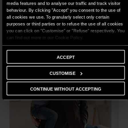
media features and to analyse our traffic and track visitor
TIN TỨC
behaviour. By clicking "Accept" you consent to the use of
ARISTON THIẾT LẬP CHUẨN MỰC MỚI
all cookies we use. To granularly select only certain
CHO GIẢI PHÁP NƯỚC NÓNG TẠI GIẢI
purposes or third parties or to refuse the use of all cookies
THƯỞNG HIỆU QUẢ NĂNG LƯỢNG 2025
you can click on "Customise" or "Refuse" respectively. You
can find out more in our Cookie Policy.
ĐỌC THÊM
ACCEPT
CUSTOMISE
CONTINUE WITHOUT ACCEPTING