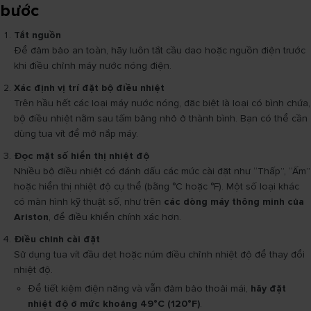
bước
Tắt nguồn
Để đảm bảo an toàn, hãy luôn tắt cầu dao hoặc nguồn điện trước
khi điều chỉnh máy nước nóng điện.
Xác định vị trí đặt bộ điều nhiệt
Trên hầu hết các loại máy nước nóng, đặc biệt là loại có bình chứa,
bộ điều nhiệt nằm sau tấm bảng nhỏ ở thành bình. Bạn có thể cần
dùng tua vít để mở nắp máy.
Đọc mặt số hiển thị nhiệt độ
Nhiều bộ điều nhiệt có đánh dấu các mức cài đặt như “Thấp”, “Ấm”
hoặc hiển thị nhiệt độ cụ thể (bằng °C hoặc °F). Một số loại khác
có màn hình kỹ thuật số, như trên
các dòng máy thông minh của
Ariston
, để điều khiển chính xác hơn.
Điều chỉnh cài đặt
Sử dụng tua vít đầu dẹt hoặc núm điều chỉnh nhiệt độ để thay đổi
nhiệt độ.
Để tiết kiệm điện năng và vẫn đảm bảo thoải mái,
hãy đặt
nhiệt độ ở mức khoảng 49°C (120°F)
.