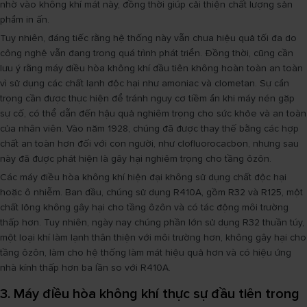
nhờ vào không khí mát này, đồng thời giúp cải thiện chất lượng sản
phẩm in ấn.
Tuy nhiên, đáng tiếc rằng hệ thống này vẫn chưa hiệu quả tối đa do
công nghệ vẫn đang trong quá trình phát triển. Đồng thời, cũng cần
lưu ý rằng máy điều hòa không khí đầu tiên không hoàn toàn an toàn
vì sử dụng các chất lạnh độc hại như amoniac và clometan. Sự cẩn
trọng cần được thực hiện để tránh nguy cơ tiềm ẩn khi máy nén gặp
sự cố, có thể dẫn đến hậu quả nghiêm trọng cho sức khỏe và an toàn
của nhân viên. Vào năm 1928, chúng đã được thay thế bằng các hợp
chất an toàn hơn đối với con người, như clofluorocacbon, nhưng sau
này đã được phát hiện là gây hại nghiêm trọng cho tầng ôzôn.
Các máy điều hòa không khí hiện đại không sử dụng chất độc hại
hoặc ô nhiễm. Ban đầu, chúng sử dụng R410A, gồm R32 và R125, một
chất lỏng không gây hại cho tầng ôzôn và có tác động môi trường
thấp hơn. Tuy nhiên, ngày nay chúng phần lớn sử dụng R32 thuần túy,
một loại khí làm lạnh thân thiện với môi trường hơn, không gây hại cho
tầng ôzôn, làm cho hệ thống làm mát hiệu quả hơn và có hiệu ứng
nhà kính thấp hơn ba lần so với R410A.
3. Máy điều hòa không khí thực sự đầu tiên trong