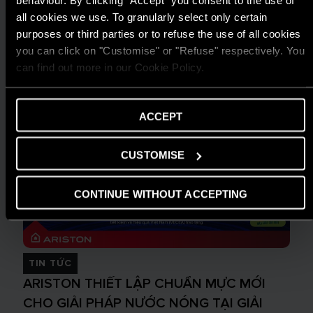
behaviour. By clicking "Accept" you consent to the use of
all cookies we use. To granularly select only certain
purposes or third parties or to refuse the use of all cookies
you can click on "Customise" or "Refuse" respectively. You
can find out more in our Cookie Policy.
ACCEPT
CUSTOMISE
CONTINUE WITHOUT ACCEPTING
TIN TỨC
ARISTON THIẾT LẬP CHUẨN MỰC MỚI
CHO GIẢI PHÁP NƯỚC NÓNG TẠI GIẢI