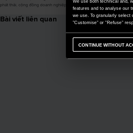
We use both technical and, wi
phát thải, cộng đồng doanh nghiệp mong muốn góp phần xây dựng tương 
features and to analyse our tr
we use. To granularly select o
Bài viết liên quan
"Customise" or "Refuse" resp
CONTINUE WITHOUT AC