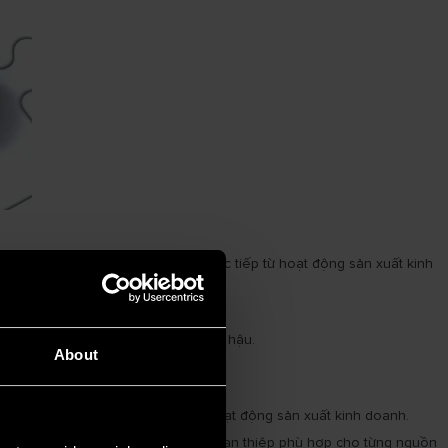
ác định rõ Phạm vi 1 - phát thải trực tiếp từ hoạt động sản xuất kinh
thiểu tác động môi trường.
i, góp phần kiểm soát biến đổi khí hậu.
About
ền vững của mọi doanh nghiệp.
 đưa các nguyên tắc bền vững vào hoạt động sản xuất kinh doanh.
 lý chặt chẽ và xác định giải pháp can thiệp phù hợp cho từng nguồn