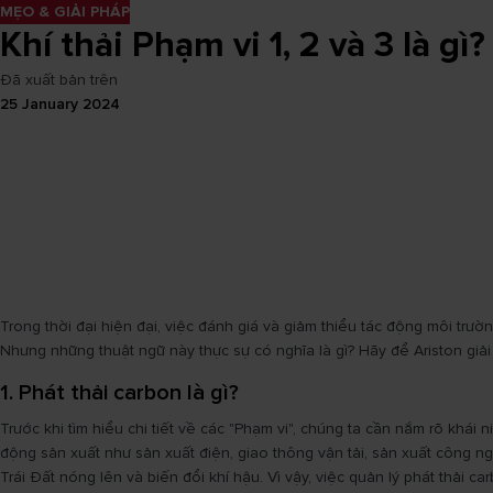
MẸO & GIẢI PHÁP
Khí thải Phạm vi 1, 2 và 3 là gì
Đã xuất bản trên
25 January 2024
Trong thời đại hiện đại, việc đánh giá và giảm thiểu tác động môi trườ
Nhưng những thuật ngữ này thực sự có nghĩa là gì? Hãy để Ariston giải 
1. Phát thải carbon là gì?
Trước khi tìm hiểu chi tiết về các "Phạm vi", chúng ta cần nắm rõ khái 
động sản xuất như sản xuất điện, giao thông vận tải, sản xuất công ng
Trái Đất nóng lên và biến đổi khí hậu. Vì vậy, việc quản lý phát thải c