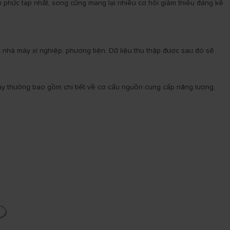
nh phức tạp nhất, song cũng mang lại nhiều cơ hội giảm thiểu đáng kể
ác nhà máy xí nghiệp, phương tiện. Dữ liệu thu thập được sau đó sẽ
này thường bao gồm chi tiết về cơ cấu nguồn cung cấp năng lượng,