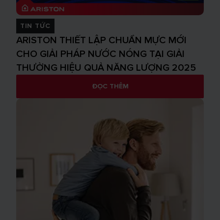
TIN TỨC
ARISTON THIẾT LẬP CHUẨN MỰC MỚI
CHO GIẢI PHÁP NƯỚC NÓNG TẠI GIẢI
THƯỞNG HIỆU QUẢ NĂNG LƯỢNG 2025
ĐỌC THÊM