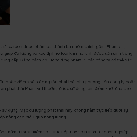
át thải carbon được phân loại thành ba nhóm chính gồm: Phạm vi 1,
 giúp đo lường và xác định rõ loại khí nhà kính được sản sinh trong
à cung cấp. Bằng cách đo lường từng phạm vi, các công ty có thể xác
ở hữu hoặc kiểm soát các nguồn phát thải như phương tiện công ty hoặc
, nên phát thải Phạm vi 1 thường được sử dụng làm điểm khởi đầu cho
ề sử dụng. Mặc dù lượng phát thải này không nằm trực tiếp dưới sự
háp nâng cao hiệu quả năng lượng.
không nằm dưới sự kiểm soát trực tiếp hay sở hữu của doanh nghiệp.