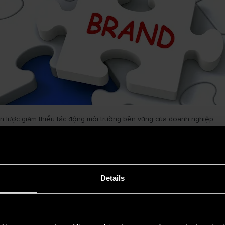
iến lược giảm thiểu tác động môi trường bền vững của doanh nghiệp.
n về nguồn gốc và mức độ kiểm soát các loại phát thải. Đặc biệt, việc x
giảm phát thải tại nguồn.
à hợp tác đối tác trong suốt vòng đời sản phẩm, mở rộng phạm vi giảm 
 cụ thể hóa thông qua các giải pháp can thiệp phù hợp tại từng Phạm v
Details
à bền vững hơn
chỉ về trách nhiệm xã hội mà còn là sự cần thiết đối với phát triển b
sức quan trọng để xây dựng chiến lược giảm thiểu tác động môi trường,
g trong bối cảnh biến đổi khí hậu ngày càng phức tạp. Thông qua quản