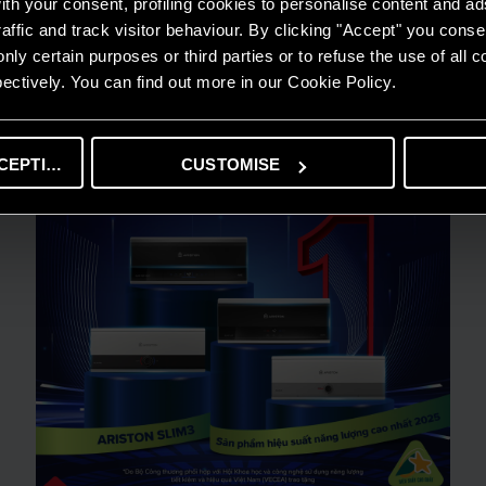
th your consent, profiling cookies to personalise content and ad
lai xanh hơn, mang lại lợi ích lâu dài cho môi trường và xã hội.
affic and track visitor behaviour. By clicking "Accept" you consen
nly certain purposes or third parties or to refuse the use of all 
ectively. You can find out more in our Cookie Policy.
CEPTING
CUSTOMISE