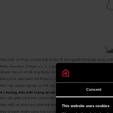
Hiểu biết về Phạm vi phát thải là yếu tố tiên quyết trong xây dựng ch
Phân chia theo 3 Phạm vi 1, 2, 3 giúp doanh nghiệp có cái nhìn toàn diệ
doanh, tạo cơ sở để ứng dụng các giải pháp công nghệ tiên tiến nhằm 
Đồng thời, việc theo dõi Phạm vi 2 và 3 giúp quản lý chuỗi cung ứng v
Nhờ vậy, doanh nghiệp có thể xây dựng chiến lược giảm phát thải được
Consent
4.1 Hướng đến một tương lai với lượng khí thải Carbon thấp hơn v
Nhu cầu giảm phát thải carbon đang trở thành yêu cầu bắt buộc không 
Việc hiểu rõ phân loại phát thải theo Phạm vi 1, 2 và 3 là cơ sở hết 
This website uses cookies
Đây là trách nhiệm cũng như cơ hội để mọi tổ chức phát triển bền vữn