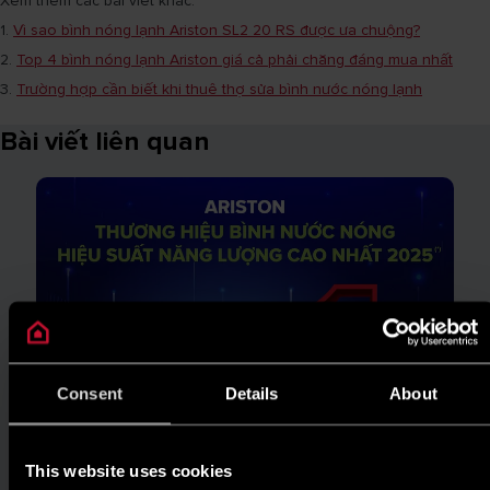
Xem thêm các bài viết khác:
1.
Vì sao bình nóng lạnh Ariston SL2 20 RS được ưa chuộng?
2.
Top 4 bình nóng lạnh Ariston giá cả phải chăng đáng mua nhất
3.
Trường hợp cần biết khi thuê thợ sửa bình nước nóng lạnh
Bài viết liên quan
Consent
Details
About
This website uses cookies