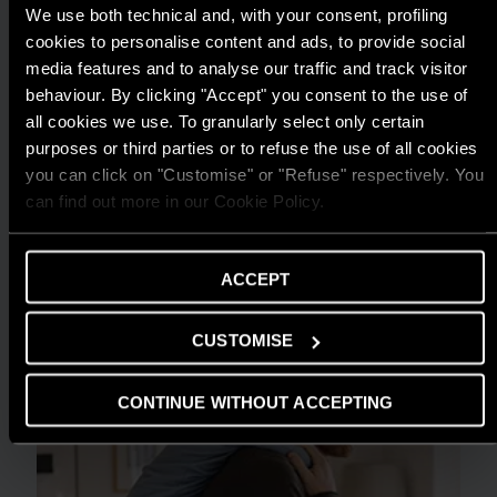
We use both technical and, with your consent, profiling
cookies to personalise content and ads, to provide social
media features and to analyse our traffic and track visitor
behaviour. By clicking "Accept" you consent to the use of
all cookies we use. To granularly select only certain
TIN TỨC
purposes or third parties or to refuse the use of all cookies
ARISTON THIẾT LẬP CHUẨN MỰC MỚI
you can click on "Customise" or "Refuse" respectively. You
CHO GIẢI PHÁP NƯỚC NÓNG TẠI GIẢI
can find out more in our Cookie Policy.
THƯỞNG HIỆU QUẢ NĂNG LƯỢNG 2025
ĐỌC THÊM
ACCEPT
CUSTOMISE
CONTINUE WITHOUT ACCEPTING