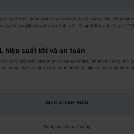
ó dung tích 15L được xem là lựa chọn tối ưu về cả nhu cầu, công năng 
vừa đủ dùng liên tục cho gia đình từ 1 – 3 người. Bài viết sẽ gợi ý TO
 hiệu suất tốt và an toàn
nước nóng gián tiếp Ariston thuộc series Andris3 (thiết kế vuông nhỏ
 bật cùng các tính năng, công nghệ tiêu biểu, giúp người dùng dễ dà
ĐỊNH VỊ SẢN PHẨM
Dòng màn hình cảm ứng