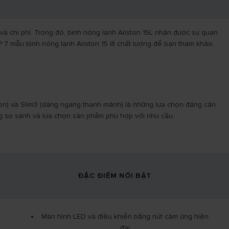
và chi phí. Trong đó, bình nóng lạnh Ariston 15L nhận được sự quan
P 7 mẫu bình nóng lạnh Ariston 15 lít chất lượng để bạn tham khảo,
 gọn) và Slim3 (dáng ngang thanh mảnh) là những lựa chọn đáng cân
ng so sánh và lựa chọn sản phẩm phù hợp với nhu cầu.
ĐẶC ĐIỂM NỔI BẬT
Màn hình LED và điều khiển bằng nút cảm ứng hiện
đại