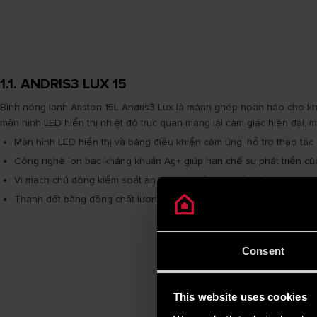
1.1. ANDRIS3 LUX 15
Bình nóng lạnh Ariston 15L Andris3 Lux là mảnh ghép hoàn hảo cho khôn
màn hình LED hiển thị nhiệt độ trực quan mang lại cảm giác hiện đại, 
Màn hình LED hiển thị và bảng điều khiển cảm ứng, hỗ trợ thao tác
Công nghệ Ion bạc kháng khuẩn Ag+ giúp hạn chế sự phát triển của
Vi mạch chủ động kiểm soát an toàn 3D liên tục giám sát hoạt động 
Thanh đốt bằng đồng chất lượng cao cho khả năng truyền nhiệt hiệ
Consent
This website uses cookies