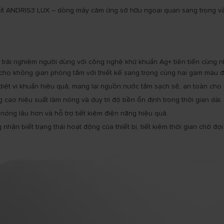
lít ANDRIS3 LUX – dòng máy cảm ứng sở hữu ngoại quan sang trọng và 
rải nghiệm người dùng với công nghệ khử khuẩn Ag+ tiên tiến cùng nhi
cho không gian phòng tắm với thiết kế sang trọng cùng hai gam màu đe
diệt vi khuẩn hiệu quả, mang lại nguồn nước tắm sạch sẽ, an toàn cho 
cao hiệu suất làm nóng và duy trì độ bền ổn định trong thời gian dài.
 nóng lâu hơn và hỗ trợ tiết kiệm điện năng hiệu quả.
n biết trạng thái hoạt động của thiết bị, tiết kiệm thời gian chờ đợi