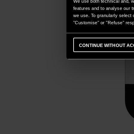
We use both technical and, wi
features and to analyse our tr
we use. To granularly select o
"Customise" or "Refuse" resp
CONTINUE WITHOUT AC