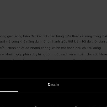
g gian sống hiện đại, kết hợp cân bằng giữa thiết kế sang trọng, hiệu 
mượt mà cùng khả năng đun nóng nhanh giúp tiết kiệm tối đa thời gian 
 điều chỉnh nhiệt độ nhanh chóng, chính xác theo nhu cầu sử dụng.
 vi khuẩn, góp phần duy trì nguồn nước sạch và an toàn cho sức khỏe 
của thiết bị, hỗ trợ bảo vệ người dùng trong suốt quá trình sử dụng.
u quả, giúp làm nóng nhanh và bền bỉ vượt trội.
Details