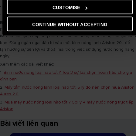
- Công nghệ dẫn nước thông minh Flexomix
CUSTOMISE
- Lớp cách nhiệt mật độ cao HDI
Bình nóng lạnh Ariston 20L
nổi bật là một lựa chọn đáng mua nhất
CONTINUE WITHOUT ACCEPTING
hiện nay. Với sự kết hợp giữa hiệu suất tiết kiệm năng lượng và thiết
kế hiện đại giúp đáp ứng các nhu cầu sử dụng nước nóng của gia đình
bạn. Đừng ngần ngại đầu tư vào một bình nóng lạnh Ariston 20L để
tận hưởng sự tiện lợi và thoải mái trong việc sử dụng nước nóng hàng
ngày.
Xem thêm các bài viết khác:
1.
Bình nước nóng loại nào tốt ? Top 3 sự lựa chọn hoàn hảo cho gia
đình bạn
2.
Máy tắm nước nóng lạnh loại nào tốt: 5 lý do nên chọn mua Ariston
Aures 2.0
3.
Mua máy nước nóng loại nào tốt ? Gợi ý 4 máy nước nóng trực tiếp
Ariston
Bài viết liên quan