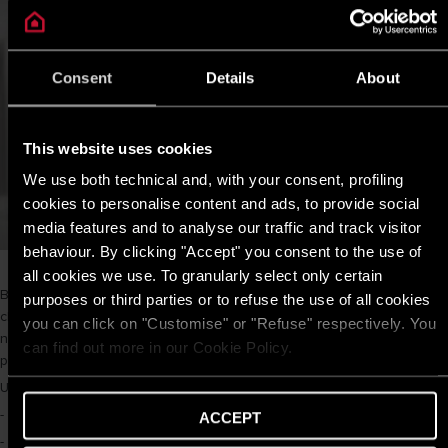
Consent
Details
About
This website uses cookies
We use both technical and, with your consent, profiling
cookies to personalise content and ads, to provide social
media features and to analyse our traffic and track visitor
behaviour. By clicking "Accept" you consent to the use of
all cookies we use. To granularly select only certain
Bình nóng lạnh Ariston Slim2 B 20L là sản phẩm với chứng nhận tiêu
purposes or third parties or to refuse the use of all cookies
chuẩn 5 sao về tiết kiệm năng lượng và sự kết hợp của các công
you can click on "Customise" or "Refuse" respectively. You
nghệ bảo đảm an toàn. Một sự lựa chọn đáng mua trong dòng sản
can find out more in our Cookie Policy.
phẩm bình nước nóng gián tiếp của Ariston.
Ưu điểm nổi bật:
- Thanh đốt đồng chất lượng cao
ACCEPT
- Hệ thống an toàn đồng bộ TSS