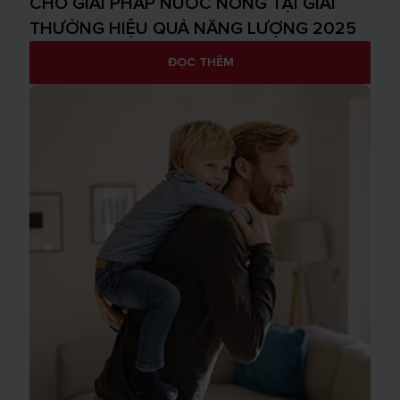
CHO GIẢI PHÁP NƯỚC NÓNG TẠI GIẢI
THƯỞNG HIỆU QUẢ NĂNG LƯỢNG 2025
ĐỌC THÊM