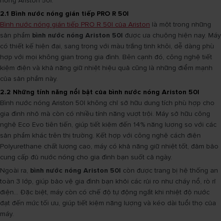
nóng Ariston 50l.
2.1 Bình nước nóng gián tiếp PRO R 50l
Bình nước nóng gián tiếp PRO R 50l của Ariston
là một trong những
sản phẩm
bình nước nóng Ariston 50l
được ưa chuộng hiện nay. Máy
có thiết kế hiện đại, sang trọng với màu trắng tinh khôi, dễ dàng phù
hợp với mọi không gian trong gia đình. Bên cạnh đó, công nghệ tiết
kiệm điện và khả năng giữ nhiệt hiệu quả cũng là những điểm mạnh
của sản phẩm này.
2.2 Những tính năng nổi bật của bình nước nóng Ariston 50l
Bình nước nóng Ariston 50l không chỉ sở hữu dung tích phù hợp cho
gia đình nhỏ mà còn có nhiều tính năng vượt trội. Máy sở hữu công
nghệ Eco Evo tiên tiến, giúp tiết kiệm đến 14% năng lượng so với các
sản phẩm khác trên thị trường. Kết hợp với công nghệ cách điện
Polyurethane chất lượng cao, máy có khả năng giữ nhiệt tốt, đảm bảo
cung cấp đủ nước nóng cho gia đình bạn suốt cả ngày.
Ngoài ra,
bình nước nóng Ariston 50l
còn được trang bị hệ thống an
toàn 3 lớp, giúp bảo vệ gia đình bạn khỏi các rủi ro như cháy nổ, rò rỉ
điện... Đặc biệt, máy còn có chế độ tự động ngắt khi nhiệt độ nước
đạt đến mức tối ưu, giúp tiết kiệm năng lượng và kéo dài tuổi thọ của
máy.