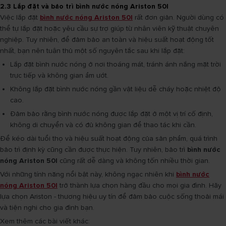
2.3 Lắp đặt và bảo trì bình nước nóng Ariston 50l
Việc lắp đặt
bình nước nóng Ariston 50l
rất đơn giản. Người dùng có
thể tự lắp đặt hoặc yêu cầu sự trợ giúp từ nhân viên kỹ thuật chuyên
nghiệp. Tuy nhiên, để đảm bảo an toàn và hiệu suất hoạt động tốt
nhất, bạn nên tuân thủ một số nguyên tắc sau khi lắp đặt:
Lắp đặt bình nước nóng ở nơi thoáng mát, tránh ánh nắng mặt trời
trực tiếp và không gian ẩm ướt.
Không lắp đặt bình nước nóng gần vật liệu dễ cháy hoặc nhiệt độ
cao.
Đảm bảo rằng bình nước nóng được lắp đặt ở một vị trí cố định,
không di chuyển và có đủ không gian để thao tác khi cần.
Để kéo dài tuổi thọ và hiệu suất hoạt động của sản phẩm, quá trình
bảo trì định kỳ cũng cần được thực hiện. Tuy nhiên, bảo trì
bình nước
nóng Ariston 50l
cũng rất dễ dàng và không tốn nhiều thời gian.
Với những tính năng nổi bật này, không ngạc nhiên khi
bình nước
nóng Ariston 50l
trở thành lựa chọn hàng đầu cho mọi gia đình. Hãy
lựa chọn Ariston - thương hiệu uy tín để đảm bảo cuộc sống thoải mái
và tiện nghi cho gia đình bạn.
Xem thêm các bài viết khác: