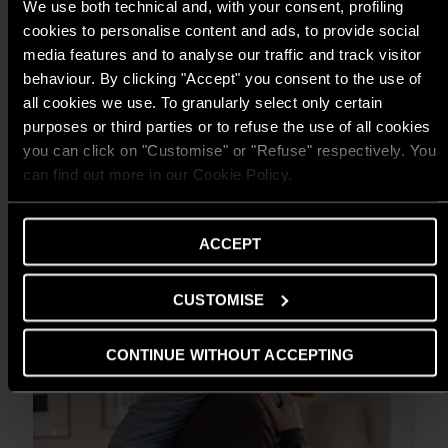
We use both technical and, with your consent, profiling
cookies to personalise content and ads, to provide social
media features and to analyse our traffic and track visitor
behaviour. By clicking "Accept" you consent to the use of
all cookies we use. To granularly select only certain
TIN TỨC
purposes or third parties or to refuse the use of all cookies
ARISTON THIẾT LẬP CHUẨN MỰC MỚI
you can click on "Customise" or "Refuse" respectively. You
CHO GIẢI PHÁP NƯỚC NÓNG TẠI GIẢI
can find out more in our Cookie Policy.
THƯỞNG HIỆU QUẢ NĂNG LƯỢNG 2025
ĐỌC THÊM
ACCEPT
CUSTOMISE
CONTINUE WITHOUT ACCEPTING