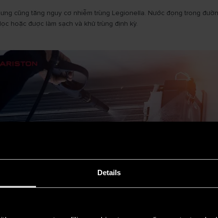
ưng cũng tăng nguy cơ nhiễm trùng Legionella. Nước đọng trong đường
lọc hoặc được làm sạch và khử trùng định kỳ.
Details
iều hòa không khí, mặc dù điều này phổ biến hơn trong các hệ thống 
 hệ thống điều hòa và bên trong các bộ phận như quạt và khoang bên t