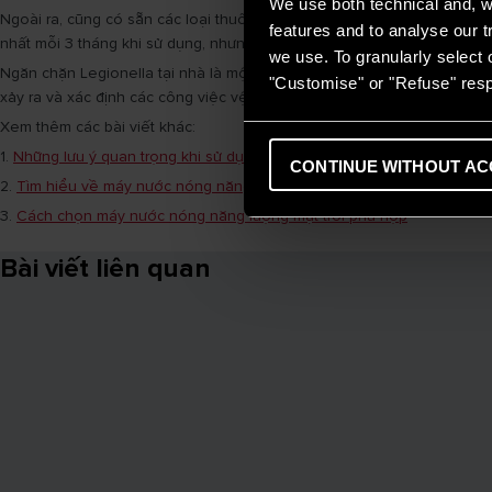
We use both technical and, wi
Ngoài ra, cũng có sẵn các loại thuốc xịt khử trùng có thể được sử dụ
features and to analyse our tr
nhất mỗi 3 tháng khi sử dụng, nhưng quan trọng nhất là phải thực hiện
we use. To granularly select o
Ngăn chặn Legionella tại nhà là một vấn đề nghiêm trọng và quan trọn
"Customise" or "Refuse" resp
xảy ra và xác định các công việc vệ sinh và khử trùng cần thiết để sử
Xem thêm các bài viết khác:
1.
Những lưu ý quan trọng khi sử dụng máy nước nóng năng lượng mặt t
CONTINUE WITHOUT AC
2.
Tìm hiểu về máy nước nóng năng lượng mặt trời Ariston 116L
3.
Cách chọn máy nước nóng năng lượng mặt trời phù hợp
Bài viết liên quan