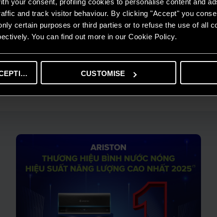
th your consent, profiling cookies to personalise content and ad
ng để phun vào đường ống và các vị trí khó tiếp cận nhằm loại bỏ vi k
affic and track visitor behaviour. By clicking "Accept" you consen
 vệ sinh trước khi khởi động lại hệ thống sau một thời gian không sử d
nly certain purposes or third parties or to refuse the use of all 
g không nên bỏ qua. Nếu có bất kỳ lo ngại nào, bạn có thể tham khảo 
ectively. You can find out more in our Cookie Policy.
 dụng hệ thống sinh hoạt một cách an toàn.
rời
CEPTING
CUSTOMISE