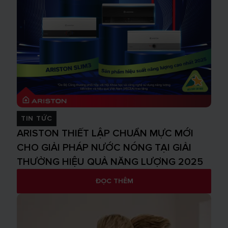
TIN TỨC
ARISTON THIẾT LẬP CHUẨN MỰC MỚI
CHO GIẢI PHÁP NƯỚC NÓNG TẠI GIẢI
THƯỞNG HIỆU QUẢ NĂNG LƯỢNG 2025
ĐỌC THÊM