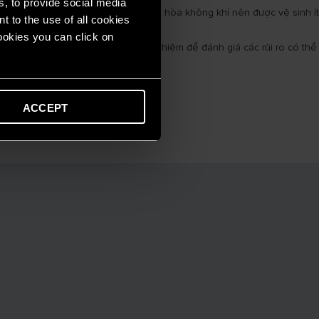
s, to provide social media
huẩn và các mầm bệnh khác. Máy điều hòa không khí nên được vệ sinh ít
t to the use of all cookies
ụng.
cookies you can click on
ý kiến của chuyên gia giàu kinh nghiệm để đánh giá các rủi ro có thể
ACCEPT