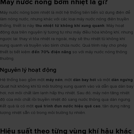
Máy nước nóng bơm nhiệt là gì?
Máy nước nóng bơm nhiệt là một hệ thống tiên tiến sử dụng điện để
làm nóng nước, nhưng khác với các loại máy nước nóng điện truyền
thống, thiết bị này
thu nhiệt từ không khí xung quanh
. Máy hoạt
động dựa trên nguyên lý tương tự như máy điều hòa không khí, nhưng
ngược lại: thay vì tỏa nhiệt ra ngoài, máy sẽ thu nhiệt từ không khí
xung quanh và truyền vào bình chứa nước. Quá trình này cho phép
thiết bị tiết kiệm
đến 70% điện năng
so với máy nước nóng thông
thường.
Nguyên lý hoạt động
Hệ thống bao gồm một
máy nén
, một
dàn bay hơi
và một
dàn ngưng
.
Quạt hút không khí từ môi trường xung quanh vào và dẫn qua dàn bay
hơi, nơi môi chất làm lạnh hấp thụ nhiệt. Sau đó, máy nén tăng nhiệt
độ của môi chất rồi truyền nhiệt đó sang nước thông qua dàn ngưng.
Kết quả là có một
quá trình đun nước hiệu quả cao
, tận dụng năng
lượng nhiệt sẵn có trong môi trường tự nhiên.
Hiệu suất theo từng vùng khí hậu khác