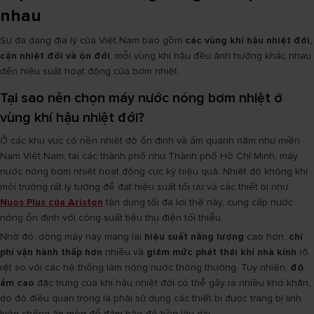
nhau
Sự đa dạng địa lý của Việt Nam bao gồm
các vùng khí hậu nhiệt đới,
cận nhiệt đới và ôn đới
, mỗi vùng khí hậu đều ảnh hưởng khác nhau
đến hiệu suất hoạt động của bơm nhiệt.
Tại sao nên chọn máy nước nóng bơm nhiệt ở
vùng khí hậu nhiệt đới?
Ở các khu vực có nền nhiệt độ ổn định và ấm quanh năm như miền
Nam Việt Nam, tại các thành phố như Thành phố Hồ Chí Minh, máy
nước nóng bơm nhiệt hoạt động cực kỳ hiệu quả. Nhiệt độ không khí
môi trường rất lý tưởng để đạt hiệu suất tối ưu và các thiết bị như
Nuos Plus của Ariston
tận dụng tối đa lợi thế này, cung cấp nước
nóng ổn định với công suất tiêu thụ điện tối thiểu.
Nhờ đó, dòng máy này mang lại
hiệu suất năng lượng
cao hơn,
chi
phí vận hành thấp hơn
nhiều và
giảm mức phát thải khí nhà kính
rõ
rệt so với các hệ thống làm nóng nước thông thường. Tuy nhiên,
độ
ẩm cao
đặc trưng của khí hậu nhiệt đới có thể gây ra nhiều khó khăn,
do đó điều quan trọng là phải sử dụng các thiết bị được trang bị linh
kiện chống ăn mòn để đảm bảo độ bền lâu dài.