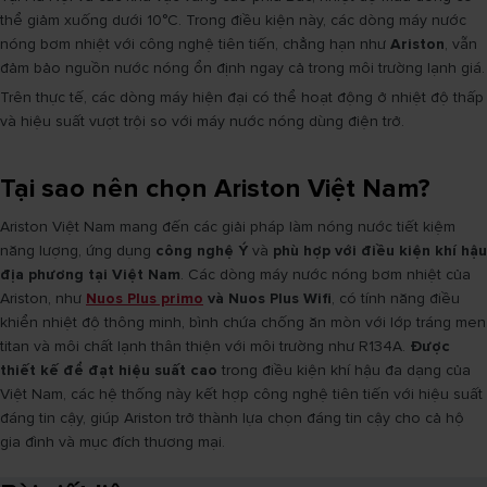
thể giảm xuống dưới 10°C. Trong điều kiện này, các dòng máy nước
nóng bơm nhiệt với công nghệ tiên tiến, chẳng hạn như
Ariston
, vẫn
đảm bảo nguồn nước nóng ổn định ngay cả trong môi trường lạnh giá.
Trên thực tế, các dòng máy hiện đại có thể hoạt động ở nhiệt độ thấp
và hiệu suất vượt trội so với máy nước nóng dùng điện trở.
Tại sao nên chọn Ariston Việt Nam?
Ariston Việt Nam mang đến các giải pháp làm nóng nước tiết kiệm
năng lượng, ứng dụng
công nghệ Ý
và
phù hợp với điều kiện khí hậu
địa phương tại Việt Nam
. Các dòng máy nước nóng bơm nhiệt của
Ariston, như
Nuos Plus primo
và Nuos Plus Wifi
, có tính năng điều
khiển nhiệt độ thông minh, bình chứa chống ăn mòn với lớp tráng men
titan và môi chất lạnh thân thiện với môi trường như R134A.
Được
thiết kế để đạt hiệu suất cao
trong điều kiện khí hậu đa dạng của
Việt Nam, các hệ thống này kết hợp công nghệ tiên tiến với hiệu suất
đáng tin cậy, giúp Ariston trở thành lựa chọn đáng tin cậy cho cả hộ
gia đình và mục đích thương mại.