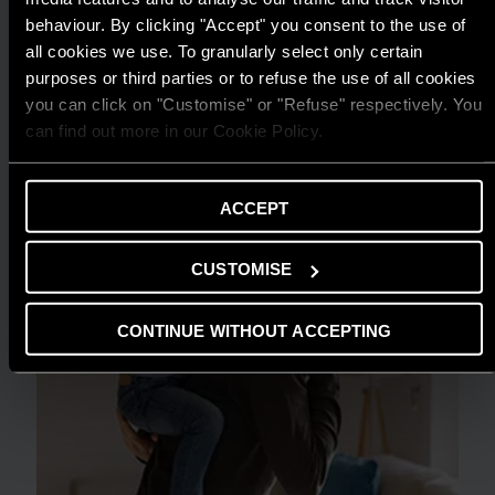
ARISTON THIẾT LẬP CHUẨN MỰC MỚI
behaviour. By clicking "Accept" you consent to the use of
all cookies we use. To granularly select only certain
CHO GIẢI PHÁP NƯỚC NÓNG TẠI GIẢI
purposes or third parties or to refuse the use of all cookies
THƯỞNG HIỆU QUẢ NĂNG LƯỢNG 2025
you can click on "Customise" or "Refuse" respectively. You
ĐỌC THÊM
can find out more in our Cookie Policy.
ACCEPT
CUSTOMISE
CONTINUE WITHOUT ACCEPTING