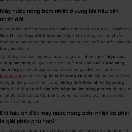
Máy nước nóng bơm nhiệt ở vùng khí hậu cận
nhiệt đới
Ở các thành phố thuộc khu vực miền Trung Việt Nam, như Đà Nẵng và
Huế, khí hậu
thay đổi theo mùa
. Mặc dù hệ thống bơm nhiệt vẫn
hoạt động hiệu quả hầu hết cả năm, nhưng hiệu suất có thể giảm nhẹ
trong mùa lạnh.
Tại những khu vực này, máy nước nóng bơm nhiệt duy trì
hiệu suất
cao quanh năm
, chỉ giảm nhẹ hiệu suất trong mùa lạnh.
Khả năng
thích ứng
giúp thiết bị phù hợp cho cả hộ gia đình và
mục đích
thương mại
, cung cấp
nguồn nước nóng ổn định
đáp ứng nhu cầu sử
dụng đa dạng. Tuy nhiên, trong
những thời điểm nhiệt độ xuống
thấp
, hệ thống
có thể cần đến bộ phận làm nóng phụ trợ
để duy trì
nhiệt độ nước tối ưu, đặc biệt là trong môi trường quy mô lớn hoặc
nhu cầu sử dụng cao.
Khí hậu ôn đới: máy nước nóng bơm nhiệt có phải
là giải pháp phù hợp?
Tại Hà Nội và các khu vực vùng cao phía Bắc, nhiệt độ mùa đông có