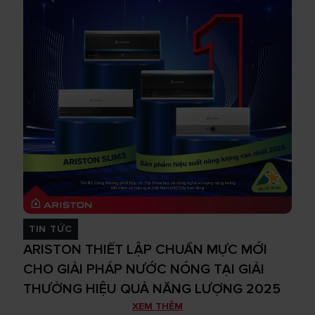
TIN TỨC
ARISTON THIẾT LẬP CHUẨN MỰC MỚI
CHO GIẢI PHÁP NƯỚC NÓNG TẠI GIẢI
THƯỞNG HIỆU QUẢ NĂNG LƯỢNG 2025
XEM THÊM