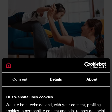
MẸO & GIẢI PHÁP
Consent
Details
About
Dung tích máy nước nóng gián tiếp và
cách lựa chọn
XEM THÊM
This website uses cookies
We use both technical and, with your consent, profiling
cookies to personalise content and ads, to provide social