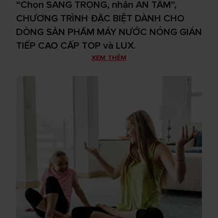
“Chọn SANG TRỌNG, nhận AN TÂM”,
CHƯƠNG TRÌNH ĐẶC BIỆT DÀNH CHO
DÒNG SẢN PHẨM MÁY NƯỚC NÓNG GIÁN
TIẾP CAO CẤP TOP và LUX.
XEM THÊM