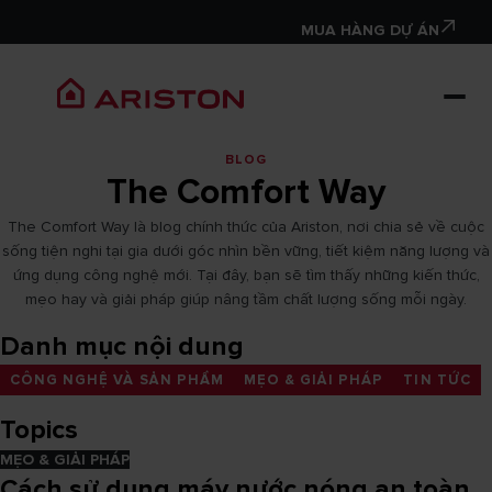
MUA HÀNG DỰ ÁN
BLOG
The Comfort Way
The Comfort Way là blog chính thức của Ariston, nơi chia sẻ về cuộc
sống tiện nghi tại gia dưới góc nhìn bền vững, tiết kiệm năng lượng và
ứng dụng công nghệ mới. Tại đây, bạn sẽ tìm thấy những kiến thức,
mẹo hay và giải pháp giúp nâng tầm chất lượng sống mỗi ngày.
Danh mục nội dung
CÔNG NGHỆ VÀ SẢN PHẨM
MẸO & GIẢI PHÁP
TIN TỨC
Topics
MẸO & GIẢI PHÁP
Cách sử dụng máy nước nóng an toàn,