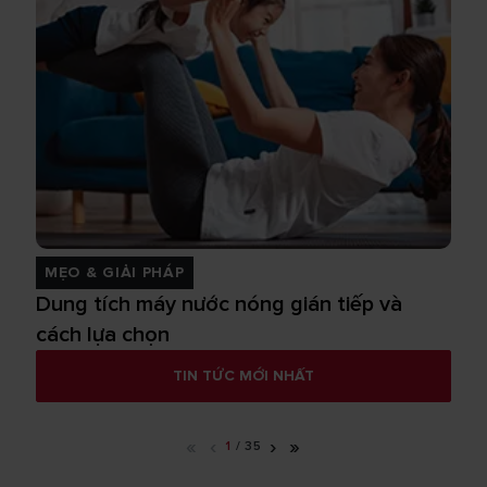
MẸO & GIẢI PHÁP
Dung tích máy nước nóng gián tiếp và
cách lựa chọn
TIN TỨC MỚI NHẤT
«
‹
›
»
1
/
35