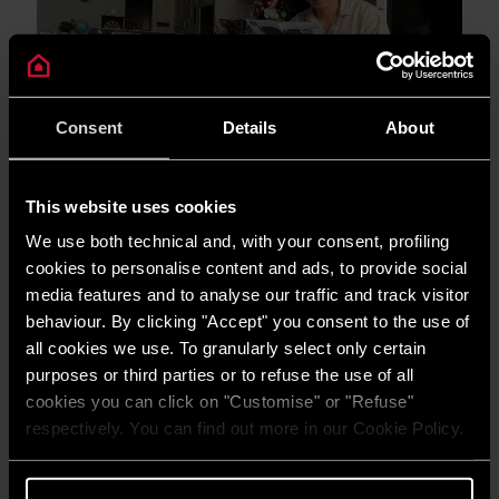
Consent
Details
About
This website uses cookies
We use both technical and, with your consent, profiling
CÔNG NGHỆ & SẢN PHẨM
cookies to personalise content and ads, to provide social
3 lí do khiến bình nước nóng Wi-Fi trở
media features and to analyse our traffic and track visitor
thành món quà ý nghĩa
behaviour. By clicking "Accept" you consent to the use of
all cookies we use. To granularly select only certain
TIN TỨC MỚI NHẤT
purposes or third parties or to refuse the use of all
cookies you can click on "Customise" or "Refuse"
respectively. You can find out more in our Cookie Policy.