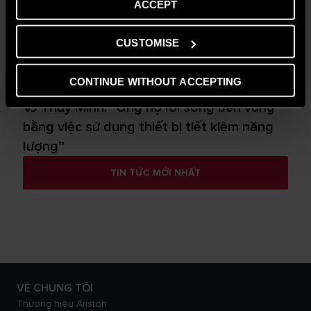
ACCEPT
CUSTOMISE
CONTINUE WITHOUT ACCEPTING
CÔNG NGHỆ & SẢN PHẨM
VJ Thùy Minh: “Ủng hộ lối sống bền vững
bằng việc sử dụng thiết bị tiết kiệm năng
lượng”
TIN TỨC MỚI NHẤT
VỀ CHÚNG TÔI
Thương hiệu Ariston