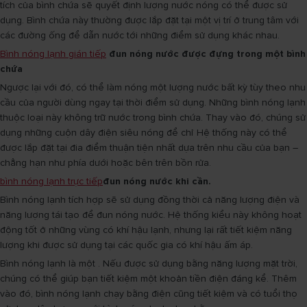
tích của bình chứa sẽ quyết định lượng nước nóng có thể được sử
dụng. Bình chứa này thường được lắp đặt tại một vị trí ở trung tâm với
các đường ống để dẫn nước tới những điểm sử dụng khác nhau.
Bình nóng lạnh gián tiếp
đun nóng nước được đựng trong một bình
chứa
Ngược lại với đó, có thể làm nóng một lượng nước bất kỳ tùy theo nhu
cầu của người dùng ngay tại thời điểm sử dụng. Những bình nóng lạnh
thuộc loại này không trữ nước trong bình chứa. Thay vào đó, chúng sử
dụng những cuộn dây điện siêu nóng để chỉ Hệ thống này có thể
được lắp đặt tại đia điểm thuận tiện nhất dựa trên nhu cầu của bạn –
chẳng hạn như phía dưới hoặc bên trên bồn rửa.
bình nóng lạnh trực tiếp
đun nóng nước khi cần.
Bình nóng lạnh tích hợp sẽ sử dụng đồng thời cả năng lượng điện và
năng lượng tái tạo để đun nóng nước. Hệ thống kiểu này không hoạt
động tốt ở những vùng có khí hậu lạnh, nhưng lại rất tiết kiệm năng
lượng khi được sử dụng tại các quốc gia có khí hậu ấm áp.
Bình nóng lạnh là một . Nếu được sử dụng bằng năng lượng mặt trời,
chúng có thể giúp bạn tiết kiệm một khoản tiền điện đáng kể. Thêm
vào đó, bình nóng lạnh chạy bằng điện cũng tiết kiệm và có tuổi thọ