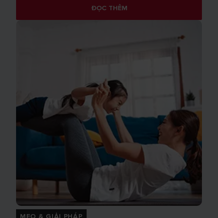
ĐỌC THÊM
MẸO & GIẢI PHÁP