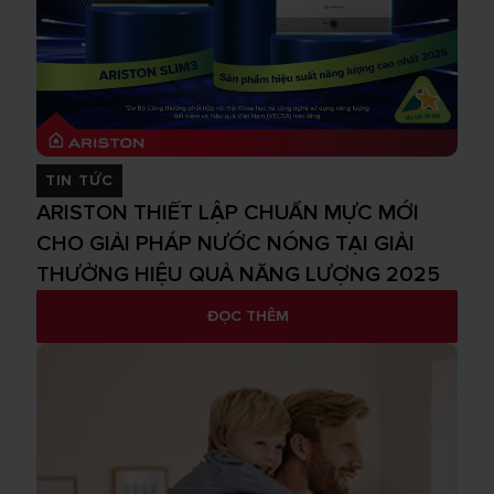
TIN TỨC
ARISTON THIẾT LẬP CHUẨN MỰC MỚI
CHO GIẢI PHÁP NƯỚC NÓNG TẠI GIẢI
THƯỞNG HIỆU QUẢ NĂNG LƯỢNG 2025
ĐỌC THÊM