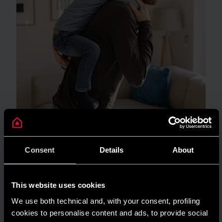
MẸO & GIẢI PHÁP
Máy nước nóng trong thời tiết ẩm ướt: lợi
Consent
Details
About
ích thiết yếu cho các gia đình Việt Nam
ĐỌC THÊM
This website uses cookies
We use both technical and, with your consent, profiling
cookies to personalise content and ads, to provide social