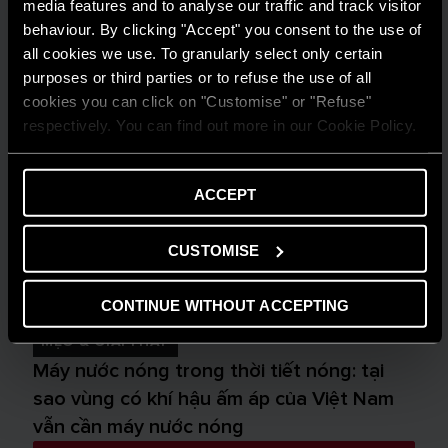
media features and to analyse our traffic and track visitor
behaviour. By clicking "Accept" you consent to the use of
all cookies we use. To granularly select only certain
purposes or third parties or to refuse the use of all
cookies you can click on "Customise" or "Refuse"
respectively. You can find out more in our Cookie Policy.
ACCEPT
CUSTOMISE
CONTINUE WITHOUT ACCEPTING
MẸO & GIẢI PHÁP
Máy nước nóng trong thời tiết nóng: tại
sao vùng có khí hậu ấm áp của Việt Nam
vẫn cần máy nước nóng