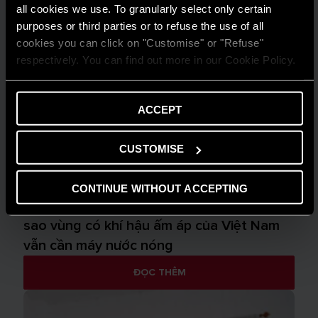
all cookies we use. To granularly select only certain
purposes or third parties or to refuse the use of all
cookies you can click on "Customise" or "Refuse"
respectively. You can find out more in our Cookie Policy.
ACCEPT
CUSTOMISE
MẸO & GIẢI PHÁP
CONTINUE WITHOUT ACCEPTING
Máy nước nóng trong thời tiết nóng: tại
sao vùng có khí hậu ấm áp của Việt Nam
vẫn cần máy nước nóng
ĐỌC THÊM