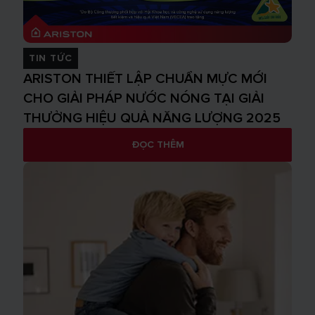
TIN TỨC
ARISTON THIẾT LẬP CHUẨN MỰC MỚI
CHO GIẢI PHÁP NƯỚC NÓNG TẠI GIẢI
THƯỞNG HIỆU QUẢ NĂNG LƯỢNG 2025
ĐỌC THÊM