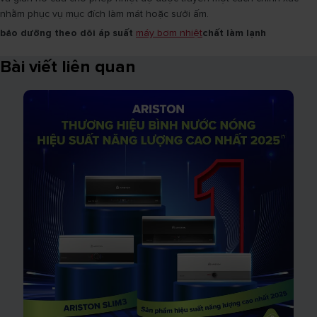
nhằm phục vụ mục đích làm mát hoặc sưởi ấm.
bảo dưỡng
theo dõi áp suất
máy bơm nhiệt
chất làm lạnh
Bài viết liên quan