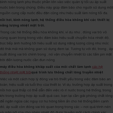
bình nóng lạnh phụ thuộc phần lớn vào việc quản lý tối ưu áp suất
nước bên trong chúng. Điều này giúp đảm bảo cho người sử dụng một
nguồn cung cấp nước đều đặn cũng như hiệu suất làm nóng tối đa.
nồi hơi, bình nóng lạnh, hệ thống điều hòa không khí
các thiết bị
năng lượng nhiệt mặt trời.
Trong các hệ thống điều hòa không khí, ví dụ như , đóng vai trò vô
cùng quan trọng trong việc đảm bảo hiệu suất chuyển hóa nhiệt độ,
trực tiếp ảnh hưởng tới hiệu suất sử dụng năng lượng cũng như mức
độ thải mái mà không gian sử dụng đem lại. Tương tự với đó, trong , áp
suất đóng vai trò chính trong , nó vận chuyển nhiệt từ các tấm pin mặt
trời đến lượng nước cần đun nóng.
máy điều hòa không khíáp suất của môi chất làm lạnh
các hệ
thống nhiệt mặt trời
quá trình lưu thông chất lỏng truyền nhiệt
Việc và một cách hợp lý đóng vai trò thiết yếu trong việc đảm bảo an
toàn, hiệu suất và tuổi thọ của thiết bị. Ví dụ, trường hợp áp suất trong
nồi hơi quá thấp có thể dẫn đến việc rò rỉ nước trong hệ thống, trong
khi trong trường hợp áp suất quá cao, bạn lại cần giải phóng chất lỏng
để ngăn ngừa các nguy cơ hư hỏng tiềm ẩn cho hệ thống.Bên cạnh
đó, áp suất còn đóng vai trò quan trọng trong các – nơi quá trình nén
và giãn nở của cho phép nhiệt độ được truyền một cách chính xác