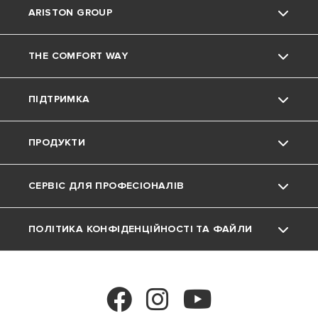
ARISTON GROUP
THE COMFORT WAY
Про нас
ПІДТРИМКА
Група
Навколишнє середовище
ПРОДУКТИ
Кар'єра
Підтримка
Фінансова звітність
СЕРВІС ДЛЯ ПРОФЕСІОНАЛІВ
Матеріали для завантаження
Газові котли
ПОЛІТИКА КОНФІДЕНЦІЙНОСТІ ТА ФАЙЛИ
FAQ
Водонагрівачі
Програма MyAriston
COOKIE
Теплові Насоси
Політика конфіденційності
Аксесуари