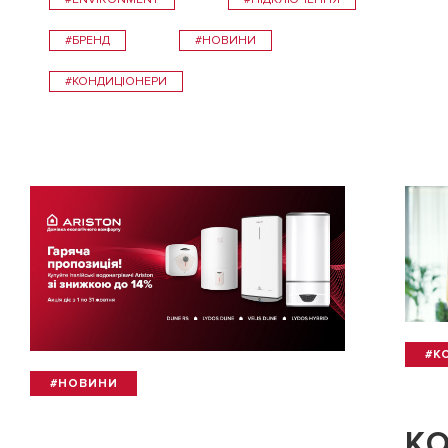
#БРЕНД
#НОВИНИ
#КОНДИЦІОНЕРИ
#К
#НОВИНИ
КО