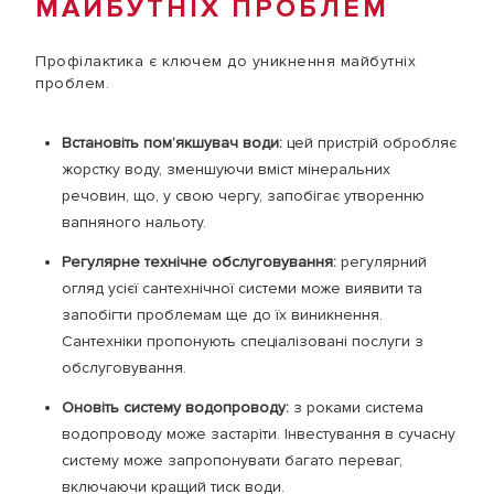
МАЙБУТНІХ ПРОБЛЕМ
Профілактика є ключем до уникнення майбутніх
проблем.
Встановіть пом’якшувач води:
цей пристрій обробляє
жорстку воду, зменшуючи вміст мінеральних
речовин, що, у свою чергу, запобігає утворенню
вапняного нальоту.
Регулярне технічне обслуговування:
регулярний
огляд усієї сантехнічної системи може виявити та
запобігти проблемам ще до їх виникнення.
Сантехніки пропонують спеціалізовані послуги з
обслуговування.
Оновіть систему водопроводу:
з роками система
водопроводу може застаріти. Інвестування в сучасну
систему може запропонувати багато переваг,
включаючи кращий тиск води.