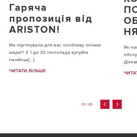
Гаряча
П
пропозиція від
О
ARISTON!
Н
Ми підготували для вас особливу осінню
Як ча
акцію*! З 1 до 30 листопада купуйте
обслу
італійськ[...]
Дізнай
ЧИТАТИ БІЛЬШЕ
ЧИТА
01 / 05