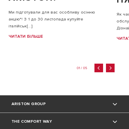
Ми підготували для вас особливу осінню
Як ча
акцію*! З 1 до 30 листопада купуйте
обслу
італійськ[...]
Дізнай
ЧИТАТИ БІЛЬШЕ
ЧИТА
01 / 05
ARISTON GROUP
THE COMFORT WAY
Про нас