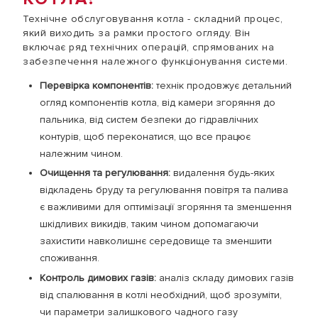
Технічне обслуговування котла - складний процес,
який виходить за рамки простого огляду. Він
включає ряд технічних операцій, спрямованих на
забезпечення належного функціонування системи.
Перевірка компонентів:
технік продовжує детальний
огляд компонентів котла, від камери згоряння до
пальника, від систем безпеки до гідравлічних
контурів, щоб переконатися, що все працює
належним чином.
Очищення та регулювання:
видалення будь-яких
відкладень бруду та регулювання повітря та палива
є важливими для оптимізації згоряння та зменшення
шкідливих викидів, таким чином допомагаючи
захистити навколишнє середовище та зменшити
споживання.
Контроль димових газів:
аналіз складу димових газів
від спалювання в котлі необхідний, щоб зрозуміти,
чи параметри залишкового чадного газу