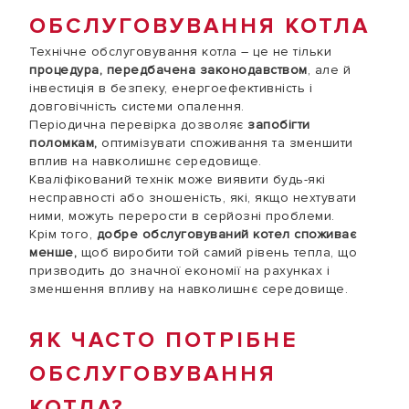
ОБСЛУГОВУВАННЯ КОТЛА
Технічне обслуговування котла – це не тільки
процедура, передбачена законодавством
, але й
інвестиція в безпеку, енергоефективність і
довговічність системи опалення.
Періодична перевірка дозволяє
запобігти
поломкам,
оптимізувати споживання та зменшити
вплив на навколишнє середовище.
Кваліфікований технік може виявити будь-які
несправності або зношеність, які, якщо нехтувати
ними, можуть перерости в серйозні проблеми.
Крім того,
добре обслуговуваний котел споживає
менше,
щоб виробити той самий рівень тепла, що
призводить до значної економії на рахунках і
зменшення впливу на навколишнє середовище.
ЯК ЧАСТО ПОТРІБНЕ
ОБСЛУГОВУВАННЯ
КОТЛА?