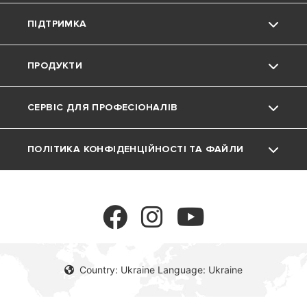
ПІДТРИМКА
Група
Навколишнє середовище
ПРОДУКТИ
Кар'єра
Підтримка
Фінансова звітність
СЕРВІС ДЛЯ ПРОФЕСІОНАЛІВ
Матеріали для завантаження
Газові котли
ПОЛІТИКА КОНФІДЕНЦІЙНОСТІ ТА ФАЙЛИ
FAQ
Водонагрівачі
Програма MyAriston
COOKIE
Теплові Насоси
Політика конфіденційності
Аксесуари
Політика по відношенню до файлів cookie
Country: Ukraine Language: Ukraine