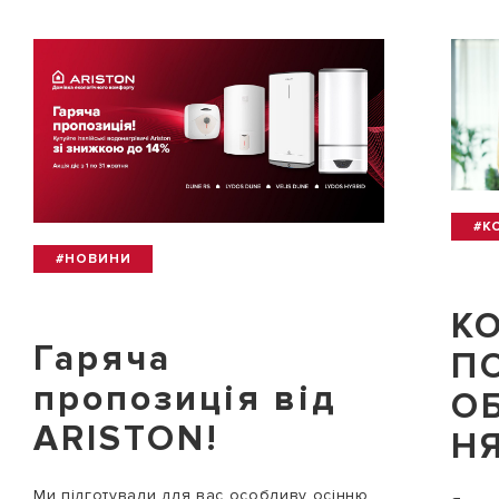
#К
#НОВИНИ
КО
Гаряча
П
пропозиція від
О
ARISTON!
Н
Ми підготували для вас особливу осінню