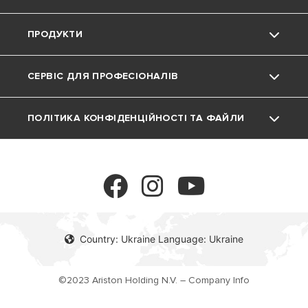
ПРОДУКТИ
Кар'єра
Підтримка
Фінансова звітність
СЕРВІС ДЛЯ ПРОФЕСІОНАЛІВ
Матеріали для завантаження
Газові котли
ПОЛІТИКА КОНФІДЕНЦІЙНОСТІ ТА ФАЙЛИ
FAQ
Водонагрівачі
Програма MyAriston
COOKIE
Теплові Насоси
Політика конфіденційності
Аксесуари
Політика по відношенню до файлів cookie
Country: Ukraine Language: Ukraine
©2023 Ariston Holding N.V. – Company Info