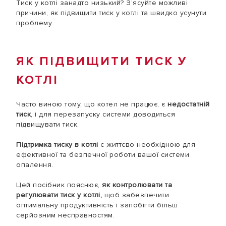
Тиск у котлі занадто низький? З’ясуйте можливі
причини, як підвищити тиск у котлі та швидко усунути
проблему.
ЯК ПІДВИЩИТИ ТИСК У
КОТЛІ
Часто виною тому, що котел не працює, є
недостатній
тиск
, і для перезапуску системи доводиться
підвищувати тиск.
Підтримка тиску в котлі
є життєво необхідною для
ефективної та безпечної роботи вашої системи
опалення.
Цей посібник пояснює,
як контролювати та
регулювати тиск у котлі,
щоб забезпечити
оптимальну продуктивність і запобігти більш
серйозним несправностям.