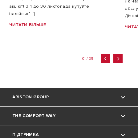
Як ча
акцію*! З 1 до 30 листопада купуйте
обслу
італійськ[...]
Дізнай
ЧИТАТИ БІЛЬШЕ
ЧИТА
01 / 05
ARISTON GROUP
THE COMFORT WAY
Про нас
ПІДТРИМКА
Група
Навколишнє середовище