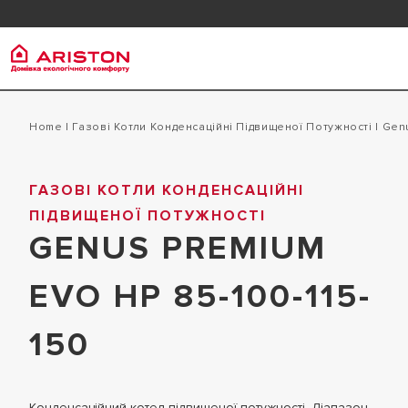
Надішліть нам листа
Надіслати Запит
У вас є питання? Ми зателефонуємо
Залиште Ваші Дані
Ariston Group
Газові
Продукти | Категорії
Home
|
Газові Котли Конденсаційні Підвищеної Потужності
|
ge
ПРО НАС
ГАЗОВІ КО
ГАЗОВІ КОТЛИ КОНДЕНСАЦІЙНІ
ГАЗОВІ КОТЛИ
ГРУПА
ПІДВИЩЕНОЇ ПОТУЖНОСТІ
ГАЗОВІ КО
ВОДОНАГРІВАЧІ
КАР'ЄРА
GENUS PREMIUM
ГАЗОВІ КО
ТЕПЛОВІ НАСОСИ
ПІДВИЩЕН
EVO HP 85-100-115-
КОНДИЦІОНУВАННЯ ПОВІТРЯ
АКСЕСУАРИ
150
Конденсаційний котел підвищеної потужності. Діапазон