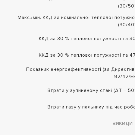
(30/50
Макс./мін. ККД за номінальної теплової потужно
(30/40
ККД за 30 % теплової потужності та 3
ККД за 30 % теплової потужності та 4
Показник енергоефективності (за Директи
92/42/E
Втрати у зупиненому стані (ΔТ = 50
Втрати газу у пальнику під час роб
ВИКИДИ