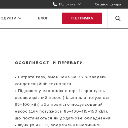
Підтримка
Сервісні центри
РОДУКТИ
БЛОГ
ПІДТРИМКА
ОСОБЛИВОСТІ Й ПЕРЕВАГИ
• Витрата газу, зменшена на 35 % завдяки
конденсаційній технології.
• Підвищену економію енергії гарантують
двошвидкісний насос (тільки для потужності
85–100 кВт) або повністю модульований
насос (для потужності 85–100–115–150 кВт),
що постачаються як додаткове обладнання
• Функція AUTO, збереження незмінної