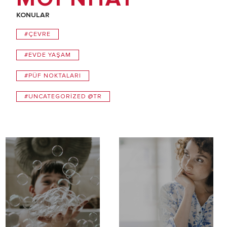
KONULAR
#ÇEVRE
#EVDE YAŞAM
#PÜF NOKTALARI
#UNCATEGORIZED @TR