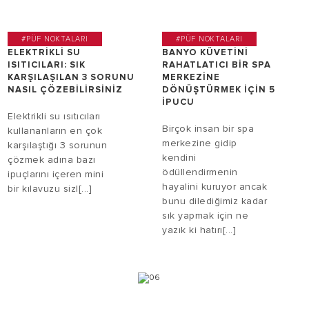
#PÜF NOKTALARI
#PÜF NOKTALARI
ELEKTRIKLI SU
BANYO KÜVETINI
ISITICILARI: SIK
RAHATLATICI BIR SPA
KARŞILAŞILAN 3 SORUNU
MERKEZINE
NASIL ÇÖZEBILIRSINIZ
DÖNÜŞTÜRMEK IÇIN 5
IPUCU
Elektrikli su ısıtıcıları
Birçok insan bir spa
kullananların en çok
merkezine gidip
karşılaştığı 3 sorunun
kendini
çözmek adına bazı
ödüllendirmenin
ipuçlarını içeren mini
hayalini kuruyor ancak
bir kılavuzu sizl[...]
bunu dilediğimiz kadar
sık yapmak için ne
yazık ki hatırı[...]