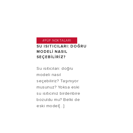
#PÜF NOKTALARI
SU ISITICILARI: DOĞRU
MODELI NASIL
SEÇEBILIRIZ?
Su ısıtıcıları: doğru
modeli nasıl
seçebiliriz? Taşınıyor
musunuz? Yoksa eski
su ısıtıcınız birdenbire
bozuldu mu? Belki de
eski model[...]