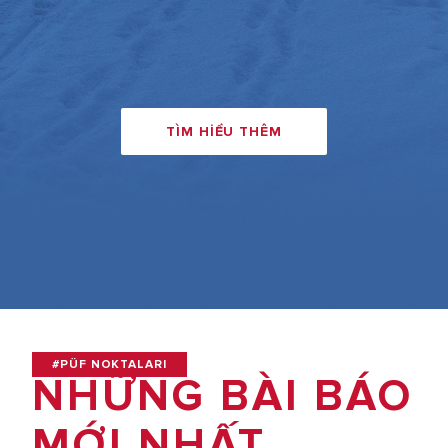
TÌM HIỂU THÊM
#PÜF NOKTALARI
NHỮNG BÀI BÁO
MỚI NHẤT