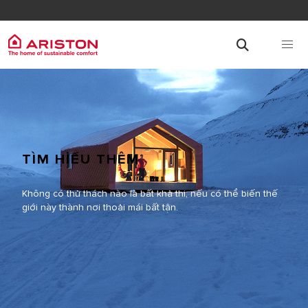
TÌM HIỂU THÊM
Không có thử thách nào là bất khả thi, nếu có thể biến thế
giới này thành nơi thoải mái bất tận.