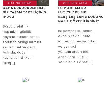
#PÜF NOKTALARI
#PÜF NOKTALARI
DAHA SÜRDÜRÜLEBILIR
ISI POMPALI SU
BIR YAŞAM TARZI IÇIN 5
ISITICILARI: SIK
IPUCU
KARŞILAŞILAN 3 SORUNU
NASIL ÇÖZEBILIRSINIZ
Sürdürülebilirlik,
Isı pompalı su ısıtıcısı,
hepimizin günlük
evde sıcak su elde
hayatta dikkate almak
etmek için en yenilikçi
zorunda olduğumuz bir
ve çevreci
kavram haline geldi.
yöntemlerden biri.
Aslında, doğal
Ancak bazı küçük
kaynakları dikkatli
sorunlar, bu cihaz[...]
tüke[...]