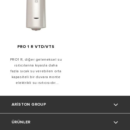
PRO 1 R VTD/VTS
PRO1 R, diğer geleneksel su
ısıtıcılarına kıyasla daha
fazla sıcak su verebilen orta
kapasiteli bir duvara monte
elektrikli su ısıtıcısıdır.
Herhangi bir alana kolay
entegrasyon için PRO1 R su
ısıtıcıları dikey ve yatay
ARISTON GROUP
kurulumlar için 50, 80 ve 100
litre kapasitelerde
mevcuttur.
ÜRÜNLER
Ariston markası