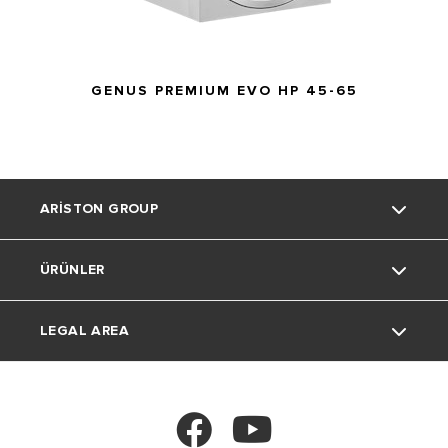
GENUS PREMIUM EVO HP 45-65
ARISTON GROUP
ÜRÜNLER
Ariston markası
LEGAL AREA
Grup
Kombiler
Bize katılın
Su Isıtıcılar
Kisisel verilerin korunmasi ve islenmesi
politikamiz