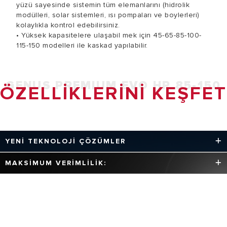
yüzü sayesinde sistemin tüm elemanlarını (hidrolik
modülleri, solar sistemleri, ısı pompaları ve boylerleri)
kolaylıkla kontrol edebilirsiniz.
• Yüksek kapasitelere ulaşabil mek için 45-65-85-100-
115-150 modelleri ile kaskad yapılabilir.
GENUS PREMIUM EVO HP 85-150
ÖZELLIKLERINI KEŞFET
YENİ TEKNOLOJİ ÇÖZÜMLER
Yeni 4'lü performans sistemi +
MAKSİMUM VERİMLİLİK:
Yüksek performans ile enerjiyi ve yenilenebilir kaynakları
daha iyi kullanır.