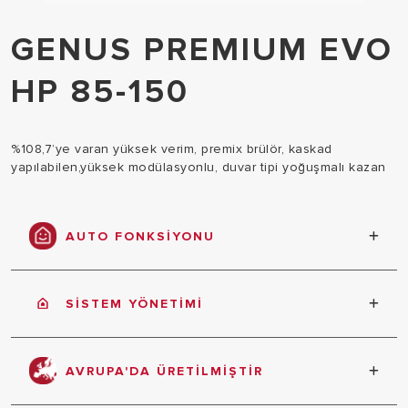
GENUS PREMIUM EVO
HP 85-150
%108,7’ye varan yüksek verim, premix brülör, kaskad
yapılabilen,yüksek modülasyonlu, duvar tipi yoğuşmalı kazan
AUTO FONKSİYONU
Hava koşullarına göre ısıtma ihtiyacını otomatik
olarak belirleyerek maksimum konfor, enerji
SİSTEM YÖNETİMİ
tasarrufu ve kullanım kolaylığı sağlar.
Güvenilir iletişim protokolü, tüm Ariston cihaz ve
aksesuarlarının tek bir sisteme bağlanmasına izin
AVRUPA'DA ÜRETİLMİŞTİR
verir.
Avrupa'da en modern kalite standartlarına göre