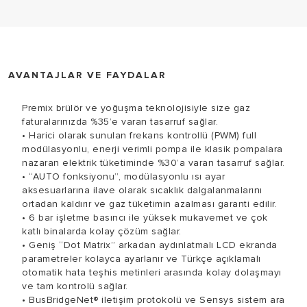
üretilmiştir.
AVANTAJLAR VE FAYDALAR
Premix brülör ve yoğuşma teknolojisiyle size gaz
faturalarınızda %35’e varan tasarruf sağlar.
• Harici olarak sunulan frekans kontrollü (PWM) full
modülasyonlu, enerji verimli pompa ile klasik pompalara
nazaran elektrik tüketiminde %30’a varan tasarruf sağlar.
• “AUTO fonksiyonu”, modülasyonlu ısı ayar
aksesuarlarına ilave olarak sıcaklık dalgalanmalarını
ortadan kaldırır ve gaz tüketimin azalması garanti edilir.
• 6 bar işletme basıncı ile yüksek mukavemet ve çok
katlı binalarda kolay çözüm sağlar.
• Geniş “Dot Matrix” arkadan aydınlatmalı LCD ekranda
parametreler kolayca ayarlanır ve Türkçe açıklamalı
otomatik hata teşhis metinleri arasında kolay dolaşmayı
ve tam kontrolü sağlar.
• BusBridgeNet® iletişim protokolü ve Sensys sistem ara