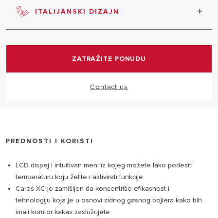
režimu Comfort Plus topla voda je spremna za
ITALIJANSKI DIZAJN
samo 5 minuta, a u režimu rada Comfort nakon 30
minuta od poslednjeg tuširanja.
Proizvod odlikuje vrhunski italijanski dizajn.
ZATRAŽITE PONUDU
Contact us
PREDNOSTI I KORISTI
LCD dispej i intuitivan meni iz kojeg možete lako podesiti
temperaturu koju želite i aktivirati funkcije
Cares XC je zamišljen da koncentriše efikasnost i
tehnologiju koja je u osnovi zidnog gasnog bojlera kako bih
imali komfor kakav zaslužujete