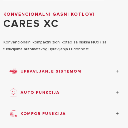
KONVENCIONALNI GASNI KOTLOVI
CARES XC
Konvencionalni kompaktni zidni kotao sa niskim NOx i sa
funkcijama automatskog upravljanja i udobnosti.
UPRAVLJANJE SISTEMOM
Novi komunikacijski protokol obezbeđuje potpuno
upravljanje sistemom.
AUTO FUNKCIJA
Maksimalna udobnost, efikasnost i ušteda energije
obezbeđuju se na osnovu automatske analize
KOMFOR FUNKCIJA
uslova okoline, povezanih spoljnih uređaja i
potrebnih performansi.
Brza priprema tople vode u dva režima rada. U