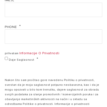
IMEJL
opterećenje (Hs)
kW
Efikasnost pri
86,7
nazivnom
/
PHONE
toplotnom
90,2 / 81,2 %
9
78,1
opterećenju
%
(60/80 °C)
Informacije O Privatnosti
prihvatam
82
Maks./min.
/
Daje Saglasnost
temperatura
82 / 35 °C
35
zagrevanja
°C
Nakon što sam pročitao gore navedenu Politiku o privatnosti,
Protok PTV
13,5
svestan da je moja saglasnost potpuno neobavezna, kao i da je
13,5 l/min
(∆T=25°C)
l/min
mogu opozvati u bilo kom trenutku, dajem saglasnost za obradu
svojih podataka za slanje promotivnih / komercijalnih poruka i za
obavljanje marketinških aktivnosti na način i u skladu sa
odredbama Politike o privatnosti. Informacije o privatnosti
Protok PTV
9,6