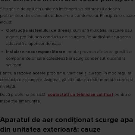
Scurgerile de apă din unitatea interioara se datorează adesea
problemelor din sistemul de drenare a condensului. Principalele cauze
includ:
Obstrucția sistemului de drenaj
: cum ar fi murdăria, resturile sau
algele, pot înfunda conducta de scurgere, împiedicând scurgerea
adecvată a apei condensate.
Instalare necorespunzătoare
: poate provoca alinierea greșită a
componentelor care colectează și scurg condensul, ducând la
scurgeri.
Pentru a rezolva aceste probleme, verificați și curățați în mod regulat
conducta de scurgere. Asigurați-vă că unitatea este montată corect și
nivelată.
Dacă problema persistă,
contactați un tehnician calificat
pentru o
inspecție amănunțită.
Aparatul de aer condiționat scurge apa
din unitatea exterioară: cauze