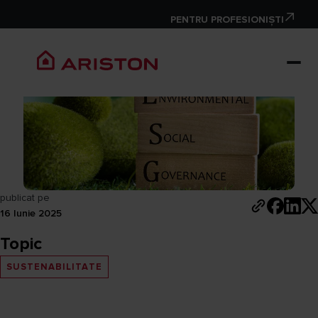
MEDIU
PENTRU PROFESIONIȘTI
ESG: ce este și de ce
contează?
publicat pe
16 Iunie 2025
Topic
SUSTENABILITATE