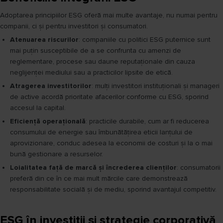
Adoptarea principiilor ESG oferă mai multe avantaje, nu numai pentru
companii, ci și pentru investitori și consumatori.
Atenuarea riscurilor
: companiile cu politici ESG puternice sunt
mai puțin susceptibile de a se confrunta cu amenzi de
reglementare, procese sau daune reputaționale din cauza
neglijenței mediului sau a practicilor lipsite de etică.
Atragerea investitorilor
: mulți investitori instituționali și manageri
de active acordă prioritate afacerilor conforme cu ESG, sporind
accesul la capital.
Eficiență operațională
: practicile durabile, cum ar fi reducerea
consumului de energie sau îmbunătățirea eticii lanțului de
aprovizionare, conduc adesea la economii de costuri și la o mai
bună gestionare a resurselor.
Loialitatea față de marcă și încrederea clienților
: consumatorii
preferă din ce în ce mai mult mărcile care demonstrează
responsabilitate socială și de mediu, sporind avantajul competitiv.
ESG în investiții și strategie corporativă