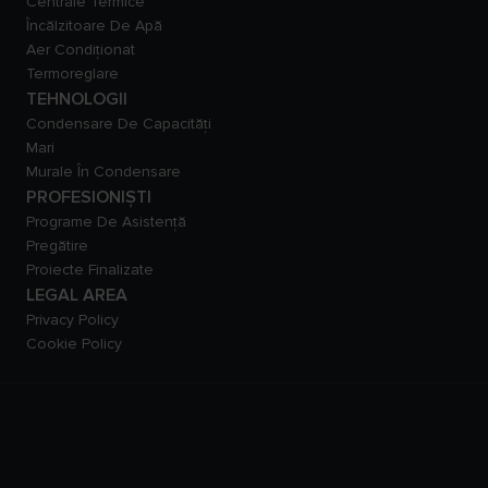
Centrale Termice
Încălzitoare De Apă
Aer Condiționat
Termoreglare
TEHNOLOGII
Condensare De Capacităţi
Mari
Murale În Condensare
PROFESIONIȘTI
Programe De Asistență
Pregătire
Proiecte Finalizate
LEGAL AREA
Privacy Policy
Cookie Policy