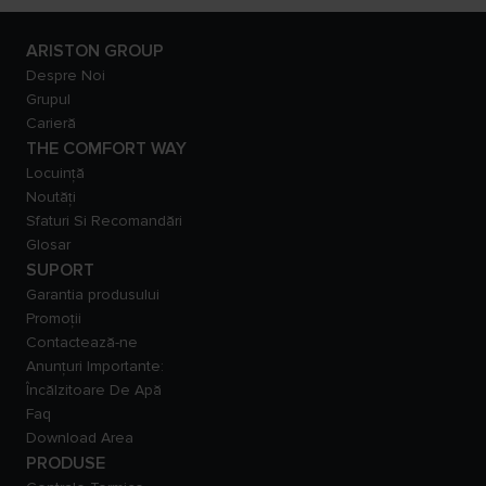
ARISTON GROUP
Despre Noi
Grupul
Carieră
THE COMFORT WAY
Locuință
Noutăți
Sfaturi Si Recomandări
Glosar
SUPORT
Garantia produsului
Promoții
Contactează-ne
Anunțuri Importante:
Încălzitoare De Apă
Faq
Download Area
PRODUSE