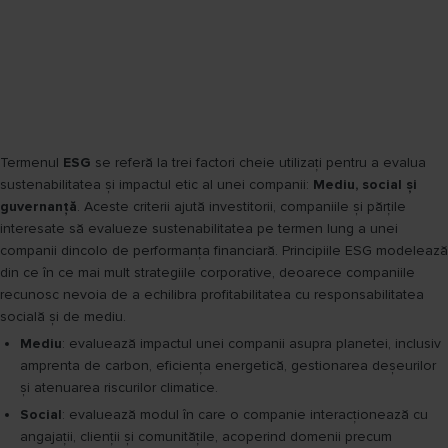
Termenul
ESG
se referă la trei factori cheie utilizați pentru a evalua
sustenabilitatea și impactul etic al unei companii:
Mediu, social și
guvernanță
. Aceste criterii ajută investitorii, companiile și părțile
interesate să evalueze sustenabilitatea pe termen lung a unei
companii dincolo de performanța financiară. Principiile ESG modelează
din ce în ce mai mult strategiile corporative, deoarece companiile
recunosc nevoia de a echilibra profitabilitatea cu responsabilitatea
socială și de mediu.
Mediu
: evaluează impactul unei companii asupra planetei, inclusiv
amprenta de carbon, eficiența energetică, gestionarea deșeurilor
și atenuarea riscurilor climatice.
Social
: evaluează modul în care o companie interacționează cu
angajații, clienții și comunitățile, acoperind domenii precum