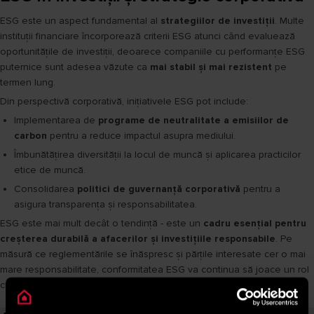
ESG este un aspect fundamental al
strategiilor de investiții
. Multe
instituții financiare încorporează criterii ESG atunci când evaluează
oportunitățile de investiții, deoarece companiile cu performanțe ESG
puternice sunt adesea văzute ca
mai stabil și mai rezistent
pe
termen lung.
Din perspectivă corporativă, inițiativele ESG pot include:
Implementarea de
programe de neutralitate a emisiilor de
carbon
pentru a reduce impactul asupra mediului.
Îmbunătățirea diversității la locul de muncă și aplicarea practicilor
etice de muncă.
Consolidarea
politici de guvernanță corporativă
pentru a
asigura transparența și responsabilitatea.
ESG este mai mult decât o tendință - este un
cadru esențial pentru
creșterea durabilă a afacerilor și investițiile responsabile
. Pe
măsură ce reglementările se înăspresc și părțile interesate cer o mai
mare responsabilitate, conformitatea ESG va continua să joace un rol
crucial în modelarea viitorului afacerilor și finanțelor.