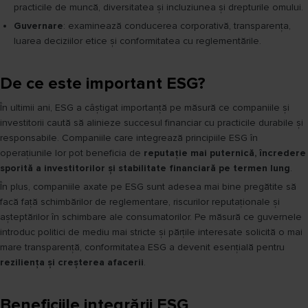
practicile de muncă, diversitatea și incluziunea și drepturile omului.
Guvernare
: examinează conducerea corporativă, transparența,
luarea deciziilor etice și conformitatea cu reglementările.
De ce este important ESG?
În ultimii ani, ESG a câștigat importanță pe măsură ce companiile și
investitorii caută să alinieze succesul financiar cu practicile durabile și
responsabile. Companiile care integrează principiile ESG în
operațiunile lor pot beneficia de
reputație mai puternică, încredere
sporită a investitorilor și stabilitate financiară pe termen lung
.
În plus, companiile axate pe ESG sunt adesea mai bine pregătite să
facă față schimbărilor de reglementare, riscurilor reputaționale și
așteptărilor în schimbare ale consumatorilor. Pe măsură ce guvernele
introduc politici de mediu mai stricte și părțile interesate solicită o mai
mare transparență, conformitatea ESG a devenit esențială pentru
reziliența și creșterea afacerii
.
Beneficiile integrării ESG