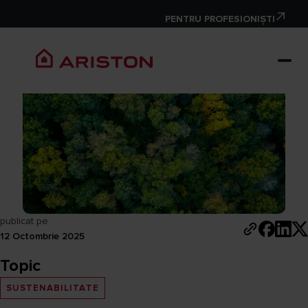
MEDIU
PENTRU PROFESIONIȘTI
Declarația de Mediu a
Produsului
publicat pe
12 Octombrie 2025
Topic
SUSTENABILITATE