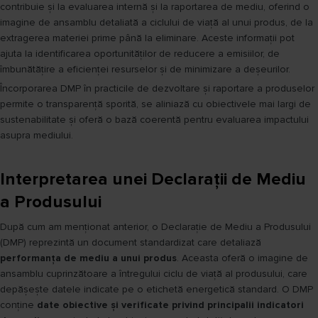
contribuie și la evaluarea internă și la raportarea de mediu, oferind o
imagine de ansamblu detaliată a ciclului de viață al unui produs, de la
extragerea materiei prime până la eliminare. Aceste informații pot
ajuta la identificarea oportunităților de reducere a emisiilor, de
îmbunătățire a eficienței resurselor și de minimizare a deșeurilor.
Încorporarea DMP în practicile de dezvoltare și raportare a produselor
permite o transparență sporită, se aliniază cu obiectivele mai largi de
sustenabilitate și oferă o bază coerentă pentru evaluarea impactului
asupra mediului.
Interpretarea unei Declarații de Mediu
a Produsului
După cum am menționat anterior, o Declarație de Mediu a Produsului
(DMP) reprezintă un document standardizat care detaliază
performanța de mediu a unui produs
. Aceasta oferă o imagine de
ansamblu cuprinzătoare a întregului ciclu de viață al produsului, care
depășește datele indicate pe o etichetă energetică standard. O DMP
conține
date obiective și verificate privind principalii indicatori