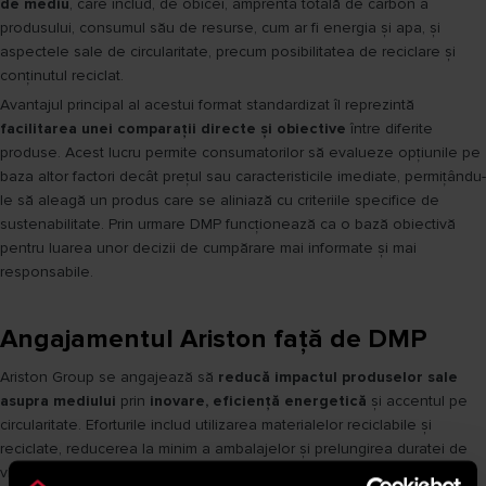
de mediu
, care includ, de obicei, amprenta totală de carbon a
produsului, consumul său de resurse, cum ar fi energia și apa, și
aspectele sale de circularitate, precum posibilitatea de reciclare și
conținutul reciclat.
Avantajul principal al acestui format standardizat îl reprezintă
facilitarea unei comparații directe și obiective
între diferite
produse. Acest lucru permite consumatorilor să evalueze opțiunile pe
baza altor factori decât prețul sau caracteristicile imediate, permițându-
le să aleagă un produs care se aliniază cu criteriile specifice de
sustenabilitate. Prin urmare DMP funcționează ca o bază obiectivă
pentru luarea unor decizii de cumpărare mai informate și mai
responsabile.
Angajamentul Ariston față de DMP
Ariston Group se angajează să
reducă impactul produselor sale
asupra mediului
prin
inovare, eficiență energetică
și accentul pe
circularitate. Eforturile includ utilizarea materialelor reciclabile și
reciclate, reducerea la minim a ambalajelor și prelungirea duratei de
viață a produselor printr-un design atent.