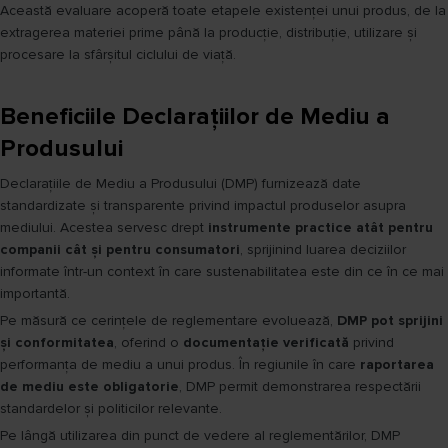
Această evaluare acoperă toate etapele existenței unui produs, de la
extragerea materiei prime până la producție, distribuție, utilizare și
procesare la sfârșitul ciclului de viață.
Beneficiile Declarațiilor de Mediu a
Produsului
Declarațiile de Mediu a Produsului (DMP) furnizează date
standardizate și transparente privind impactul produselor asupra
mediului. Acestea servesc drept
instrumente practice atât pentru
companii cât și pentru consumatori
, sprijinind luarea deciziilor
informate într-un context în care sustenabilitatea este din ce în ce mai
importantă.
Pe măsură ce cerințele de reglementare evoluează,
DMP pot sprijini
și conformitatea
, oferind o
documentație verificată
privind
performanța de mediu a unui produs. În regiunile în care
raportarea
de mediu este obligatorie
, DMP permit demonstrarea respectării
standardelor și politicilor relevante.
Pe lângă utilizarea din punct de vedere al reglementărilor, DMP