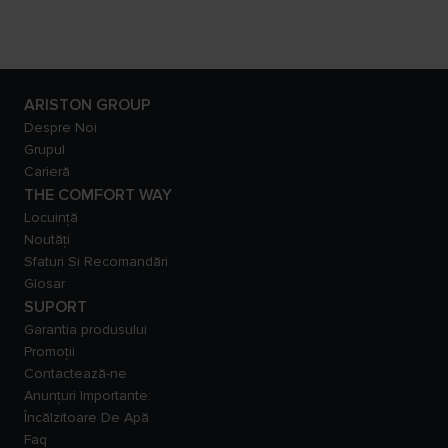
ARISTON GROUP
Despre Noi
Grupul
Carieră
THE COMFORT WAY
Locuință
Noutăți
Sfaturi Si Recomandări
Glosar
SUPORT
Garantia produsului
Promoții
Contactează-ne
Anunțuri Importante:
Încălzitoare De Apă
Faq