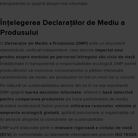
transparenței și sprijină alegeri mai informate.
Înțelegerea Declarațiilor de Mediu a
Produsului
O
Declarație de Mediu a Produsului (DMP)
este un document
standardizat, verificat independent, care descrie
impactul unui
produs asupra mediului pe parcursul întregului său ciclu de viață
.
Înrădăcinate în transparență și responsabilitate ecologică, DMP permit
producătorilor să comunice consumatorilor și părților interesate
caracteristicile de mediu ale produselor lor într-un mod clar și concret.
Pe măsură ce sustenabilitatea devine din ce în ce mai importantă,
DMP sprijină
luarea deciziilor informate
, oferind o
bază obiectivă
pentru compararea produselor
pe baza performanței de mediu.
Acestea evidențiază factori precum
utilizarea resurselor, emisiile și
amprenta ecologică globală
, ajutând persoanele și organizațiile să
își alinieze alegerile la obiectivele de sustenabilitate.
DMP sunt elaborate printr-o
evaluare riguroasă a ciclului de viață
(ECV)
, în conformitate cu standarde internaționale precum
ISO 14025
.