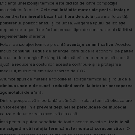
Eficiența unei izolații termice este dictată de către compoziția
materialelor folosite.
Cele mai întâlnite materiale pentru izolație
cuprind
vata minerală bazaltică
,
fibra de sticlă
(cea mai folosită),
polistirenul, poliizocianatul și celuloza. Alegerea tipului de izolație
depinde de o gamă de factori precum tipul de construcție al clădirii și
reglementările aferente.
Folosirea izolației termice prezintă
avantaje semnificative
. Acestea
includ
consumul redus de energie
, care duce la economii pe partea
facturilor de energie. Pe lângă faptul că eficiența energetică sporită
ajută la reducerea costurilor, aceasta contribuie și la protejarea
mediului, mulțumită emisiilor scăzute de CO2.
Anumite tipuri de materiale folosite la izolația termică au și rolul de a
diminua undele de sunet
,
reducând astfel la interior perceperea
zgomotului de afară.
Dintr-o perspectivă importantă a sănătății, izolația termică eficace are
un rol esențial în a
preveni depunerile periculoase de mucegai
cauzate de umezeala excesivă din casă.
Însă pentru a putea beneficia de toate aceste avantaje,
trebuie să
ne asigurăm că izolația termică este montată corespunzător
. O