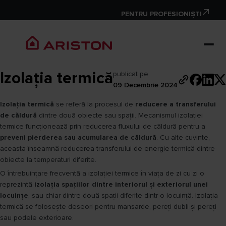
PENTRU PROFESIONIȘTI
Izolația termică
publicat pe
09 Decembrie 2024
Izolația termică
se referă la procesul de
reducere a transferului
de căldură
dintre două obiecte sau spații. Mecanismul izolației
termice funcționează prin reducerea fluxului de căldură pentru a
preveni pierderea sau acumularea de căldură
. Cu alte cuvinte,
aceasta înseamnă reducerea transferului de energie termică dintre
obiecte la temperaturi diferite.
O întrebuințare frecventă a izolației termice în viața de zi cu zi o
reprezintă
izolația spațiilor dintre interiorul și exteriorul unei
locuințe
, sau chiar dintre două spații diferite dintr-o locuință. Izolația
termică se folosește deseori pentru mansarde, pereți dubli și pereți
sau podele exterioare.