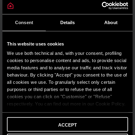
INSTALARE ȘI ÎNTREȚINERE
Prima aprindere a centralei termice în
Consent
Details
About
condensare: cum funcționează? | Ariston
AFLĂ MAI MULTE
This website uses cookies
We use both technical and, with your consent, profiling
cookies to personalise content and ads, to provide social
media features and to analyse our traffic and track visitor
behaviour. By clicking "Accept" you consent to the use of
all cookies we use. To granularly select only certain
purposes or third parties or to refuse the use of all
cookies you can click on "Customise" or "Refuse"
respectively. You can find out more in our Cookie Policy.
ACCEPT
SFATURI ȘI RECOMANDĂRI