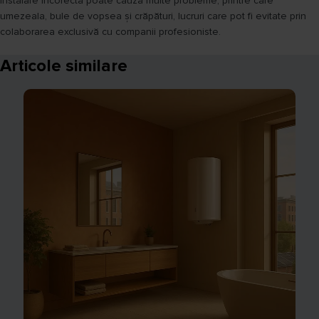
instalare incorectă poate cauza multe probleme, printre care
umezeala, bule de vopsea și crăpături, lucruri care pot fi evitate prin
colaborarea exclusivă cu companii profesioniste.
Articole similare