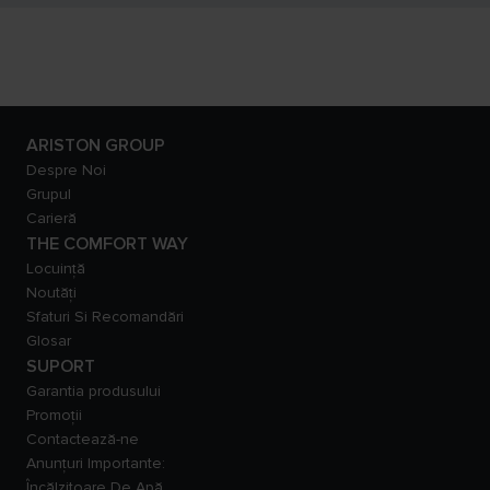
ARISTON GROUP
Despre Noi
Grupul
Carieră
THE COMFORT WAY
Locuință
Noutăți
Sfaturi Si Recomandări
Glosar
SUPORT
Garantia produsului
Promoții
Contactează-ne
Anunțuri Importante:
Încălzitoare De Apă