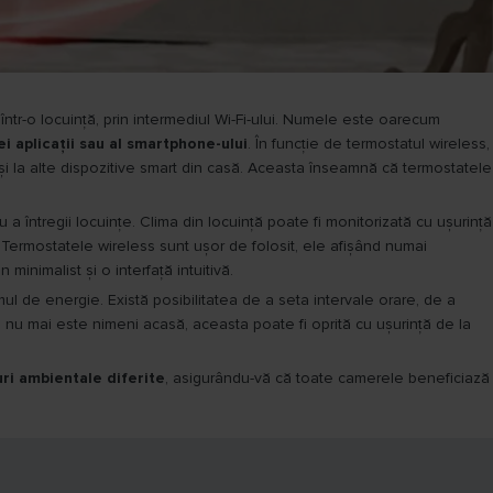
e într-o locuință, prin intermediul Wi-Fi-ului. Numele este oarecum
ei aplicații sau al smartphone-ului
. În funcție de termostatul wireless,
și la alte dispozitive smart din casă. Aceasta înseamnă că termostatele
a întregii locuințe. Clima din locuință poate fi monitorizată cu ușurință
. Termostatele wireless sunt ușor de folosit, ele afișând numai
minimalist și o interfață intuitivă.
umul de energie. Există posibilitatea de a seta intervale orare, de a
 nu mai este nimeni acasă, aceasta poate fi oprită cu ușurință de la
ri ambientale diferite
, asigurându-vă că toate camerele beneficiază