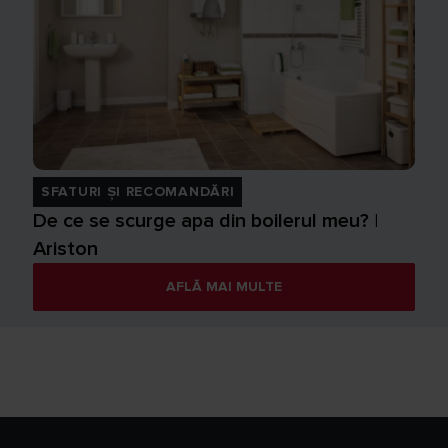
SFATURI ȘI RECOMANDĂRI
De ce se scurge apa din boilerul meu? |
Ariston
AFLĂ MAI MULTE