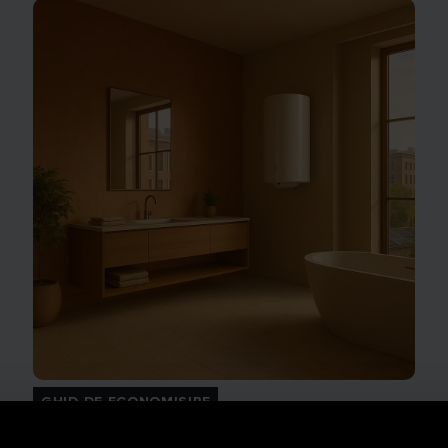
GHID DE ECONOMISIRE
Întreținerea predictivă: semnificație și