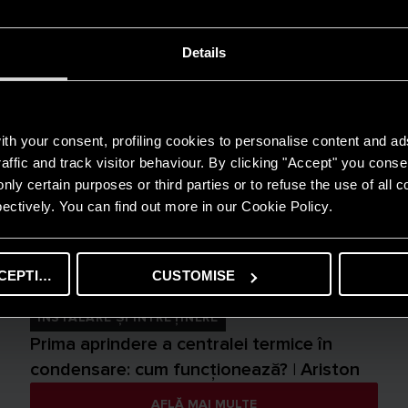
informații | Ariston
AFLĂ MAI MULTE
Details
th your consent, profiling cookies to personalise content and ad
affic and track visitor behaviour. By clicking "Accept" you consen
nly certain purposes or third parties or to refuse the use of all 
ectively. You can find out more in our Cookie Policy.
CEPTING
CUSTOMISE
INSTALARE ȘI ÎNTREȚINERE
Prima aprindere a centralei termice în
condensare: cum funcționează? | Ariston
AFLĂ MAI MULTE