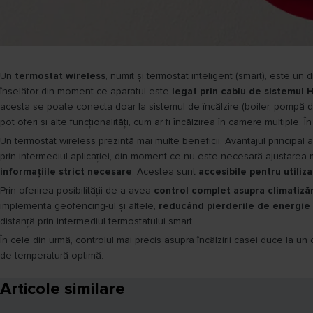
Un
termostat wireless
, numit și termostat inteligent (smart), este un 
înșelător din moment ce aparatul este
legat prin cablu de sistemul
acesta se poate conecta doar la sistemul de încălzire (boiler, pompă d
pot oferi și alte funcționalități, cum ar fi încălzirea în camere multiple. 
Un termostat wireless prezintă mai multe beneficii. Avantajul principal ar
prin intermediul aplicației, din moment ce nu este necesară ajustarea 
informațiile strict necesare
. Acestea sunt
accesibile pentru utiliz
Prin oferirea posibilității de a avea
control complet asupra climatizăr
implementa geofencing-ul și altele,
reducând pierderile de energie 
distanță prin intermediul termostatului smart.
În cele din urmă, controlul mai precis asupra încălzirii casei duce la un 
de temperatură optimă.
Articole similare