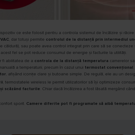
dispozitiv ce este folosit pentru a controla sistemul de încălzire și răcir
 HVAC
, dar totuși permite
controlul de la distanță prin intermediul un
e căldură), sau poate avea control integrat prin care să se conecteze 
În acest fel se pot reduce consumul de energie și facturile la utilități.
 fi abilitatea de a
controla de la distanță temperatura
camerelor sau 
manuală a temperaturii, precum în cazul unui
termostat convențional
ator
, afișând iconițe clare și butoane simple. De regulă, ele au un design 
ii
, termostatele wireless le permit utilizatorilor să își optimizeze cons
și scăzând facturile
. Chiar dacă încălzirea a fost lăsată mergând când
confort sporit.
Camere diferite pot fi programate să aibă temperatu