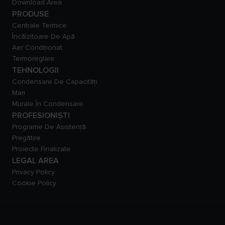
Download Area
PRODUSE
Centrale Termice
Încălzitoare De Apă
Aer Condiționat
Termoreglare
TEHNOLOGII
Condensare De Capacităţi
Mari
Murale În Condensare
PROFESIONIȘTI
Programe De Asistență
Pregătire
Proiecte Finalizate
LEGAL AREA
Privacy Policy
Cookie Policy