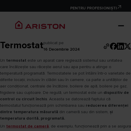
PENTRU PROFESIONIȘTI
Termostat
publicat pe
16 Decembrie 2024
Un
termostat
este un aparat care reglează sistemul sau unitatea
care încălzește sau răcește aerul sau apa pentru a atinge o
temperatură programată. Termostatele se pot întâlni într-o varietate de
diferite locații, inclusiv în clădiri sau în camere, ca parte a unităților de
aer condiționat, centrale de încălzire, boilere de apă, boilere pe gaz,
frigidere sau cuptoare. De regulă, un termostat este un
dispozitiv de
control cu circuit închis
. Aceasta se datorează faptului că
termostatul funcționează prin schimbarea sau
reducerea diferenței
dintre temperatura măsurată
din cameră sau din sistem,
și
temperatura dorită, programată.
Un
termostat de cameră
, de exemplu, funcționează prin a se asigura