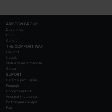
ARISTON GROUP
Despre Noi
Grupul
Carieră
THE COMFORT WAY
Locuință
Noutăți
Sfaturi Si Recomandări
Glosar
SUPORT
Garantia produsului
Promoții
Contactează-ne
Anunțuri Importante:
Încălzitoare De Apă
Faq