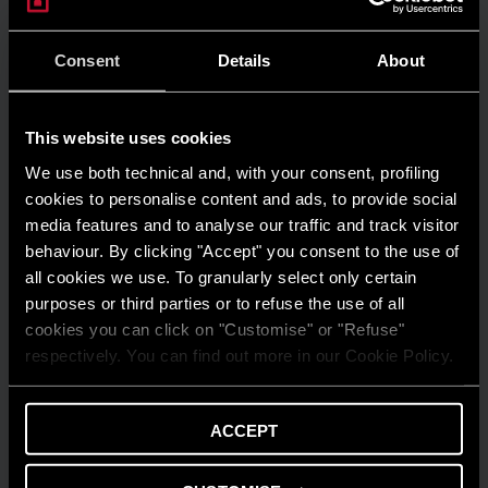
Prima aprindere a centralei termice în
condensare: cum funcționează? | Ariston
Consent
Details
About
AFLĂ MAI MULTE
This website uses cookies
We use both technical and, with your consent, profiling
cookies to personalise content and ads, to provide social
media features and to analyse our traffic and track visitor
behaviour. By clicking "Accept" you consent to the use of
all cookies we use. To granularly select only certain
purposes or third parties or to refuse the use of all
cookies you can click on "Customise" or "Refuse"
respectively. You can find out more in our Cookie Policy.
SFATURI ȘI RECOMANDĂRI
ACCEPT
Placă de circuite imprimate (PCB) pentru
cazan: Cum funcționează? | Ariston