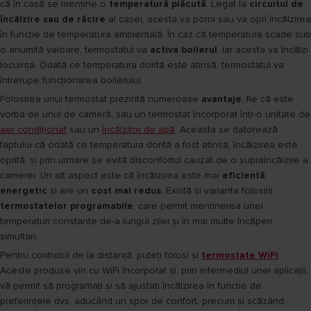
că în casă se menține o
temperatură plăcută
. Legat la
circuitul de
încălzire sau de răcire
al casei, acesta va porni sau va opri încălzirea
în funcție de temperatura ambientală. În caz că temperatura scade sub
o anumită valoare, termostatul va
activa boilerul
, iar acesta va încălzi
locuința. Odată ce temperatura dorită este atinsă, termostatul va
întrerupe funcționarea boilerului.
Folosirea unui termostat prezintă numeroase
avantaje
, fie că este
vorba de unul de cameră, sau un termostat încorporat într-o unitate de
aer condiționat
sau un
încălzitor de apă
. Aceasta se datorează
faptului că odată ce temperatura dorită a fost atinsă, încălzirea este
oprită, și prin urmare se evită disconfortul cauzat de o supraîncălzire a
camerei. Un alt aspect este că încălzirea este mai
eficientă
energetic
și are un
cost mai redus
. Există și varianta folosirii
termostatelor programabile
, care permit menținerea unei
temperaturi constante de-a lungul zilei și în mai multe încăperi
simultan.
Pentru controlul de la distanță, puteți folosi și
termostate WiFi
.
Aceste produse vin cu WiFi încorporat și, prin intermediul unei aplicații,
vă permit să programați și să ajustați încălzirea în funcție de
preferințele dvs, aducând un spor de confort, precum și scăzând