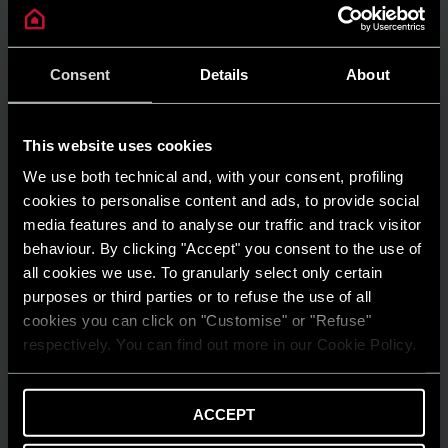
INSTALARE ȘI ÎNTREȚINERE
Prima aprindere a centralei termice în
Consent
Details
About
condensare: cum funcționează? | Ariston
AFLĂ MAI MULTE
This website uses cookies
We use both technical and, with your consent, profiling
cookies to personalise content and ads, to provide social
media features and to analyse our traffic and track visitor
behaviour. By clicking "Accept" you consent to the use of
all cookies we use. To granularly select only certain
purposes or third parties or to refuse the use of all
cookies you can click on "Customise" or "Refuse"
respectively. You can find out more in our Cookie Policy.
ACCEPT
SFATURI ȘI RECOMANDĂRI