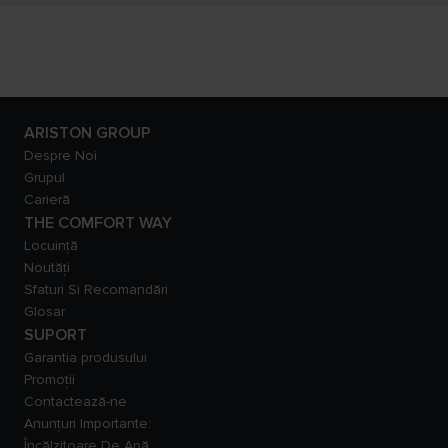
ARISTON GROUP
Despre Noi
Grupul
Carieră
THE COMFORT WAY
Locuință
Noutăți
Sfaturi Si Recomandări
Glosar
SUPORT
Garantia produsului
Promoții
Contactează-ne
Anunțuri Importante:
Încălzitoare De Apă