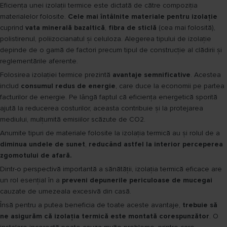
Eficiența unei izolații termice este dictată de către compoziția
materialelor folosite.
Cele mai întâlnite materiale pentru izolație
cuprind
vata minerală bazaltică
,
fibra de sticlă
(cea mai folosită),
polistirenul, poliizocianatul și celuloza. Alegerea tipului de izolație
depinde de o gamă de factori precum tipul de construcție al clădirii și
reglementările aferente.
Folosirea izolației termice prezintă
avantaje semnificative
. Acestea
includ
consumul redus de energie
, care duce la economii pe partea
facturilor de energie. Pe lângă faptul că eficiența energetică sporită
ajută la reducerea costurilor, aceasta contribuie și la protejarea
mediului, mulțumită emisiilor scăzute de CO2.
Anumite tipuri de materiale folosite la izolația termică au și rolul de a
diminua undele de sunet
,
reducând astfel la interior perceperea
zgomotului de afară.
Dintr-o perspectivă importantă a sănătății, izolația termică eficace are
un rol esențial în a
preveni depunerile periculoase de mucegai
cauzate de umezeala excesivă din casă.
Însă pentru a putea beneficia de toate aceste avantaje,
trebuie să
ne asigurăm că izolația termică este montată corespunzător
. O