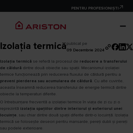
PENTRU PROFESIONIȘTI
Izolația termică
publicat pe
09 Decembrie 2024
Izolația termică
se referă la procesul de
reducere a transferului
de căldură
dintre două obiecte sau spații. Mecanismul izolației
termice funcționează prin reducerea fluxului de căldură pentru a
preveni pierderea sau acumularea de căldură
. Cu alte cuvinte,
aceasta înseamnă reducerea transferului de energie termică dintre
obiecte la temperaturi diferite.
O întrebuințare frecventă a izolației termice în viața de zi cu zi o
reprezintă
izolația spațiilor dintre interiorul și exteriorul unei
locuințe
, sau chiar dintre două spații diferite dintr-o locuință. Izolația
termică se folosește deseori pentru mansarde, pereți dubli și pereți
sau podele exterioare.