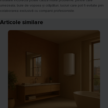
instalare incorectă poate cauza multe probleme, printre care
umezeala, bule de vopsea și crăpături, lucruri care pot fi evitate prin
colaborarea exclusivă cu companii profesioniste.
Articole similare