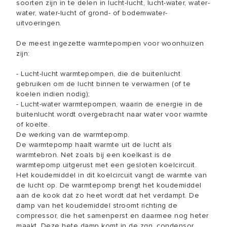
soorten zijn in te delen in lucht-lucht, lucht-water, water-
water, water-lucht of grond- of bodemwater-
uitvoeringen.
De meest ingezette warmtepompen voor woonhuizen
zijn:
- Lucht-lucht warmtepompen, die de buitenlucht
gebruiken om de lucht binnen te verwarmen (of te
koelen indien nodig);
- Lucht-water warmtepompen, waarin de energie in de
buitenlucht wordt overgebracht naar water voor warmte
of koelte.
De werking van de warmtepomp.
De warmtepomp haalt warmte uit de lucht als
warmtebron. Net zoals bij een koelkast is de
warmtepomp uitgerust met een gesloten koelcircuit.
Het koudemiddel in dit koelcircuit vangt de warmte van
de lucht op. De warmtepomp brengt het koudemiddel
aan de kook dat zo heet wordt dat het verdampt. De
damp van het koudemiddel stroomt richting de
compressor, die het samenperst en daarmee nog heter
maakt. Deze hete damp komt in de zgn. condensor