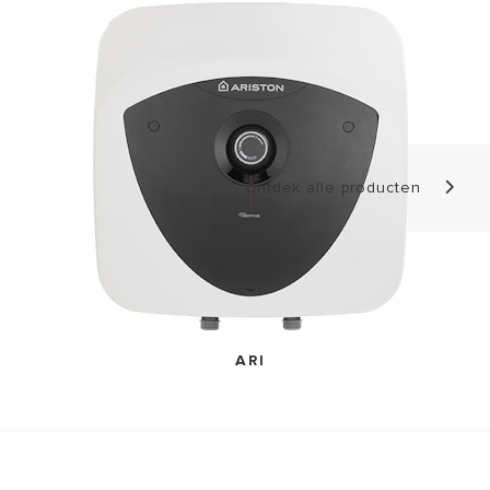
VISIT
ontdek alle producten
ARI