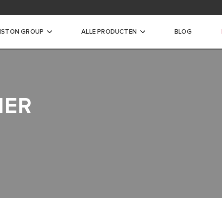
ad de documentatie van onze producten
ISTON GROUP
ALLE PRODUCTEN
BLOG
erwarmer
MER
CHE WATERVERWARMER
OILER