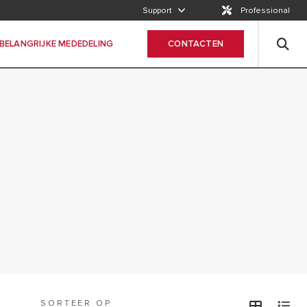
BELANGRIJKE MEDEDELING
Support
Professional
WICHTIGER HINWEIS
BELANGRIJKE MEDEDELING
CONTACTEN
SORTEER OP
view
v