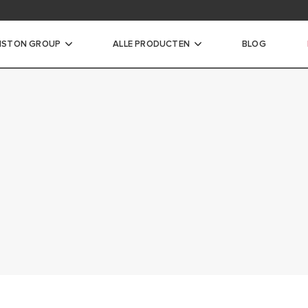
ad de documentatie van onze producten
ISTON GROUP
ALLE PRODUCTEN
BLOG
erwarmer
CHE WATERVERWARMER
OILER