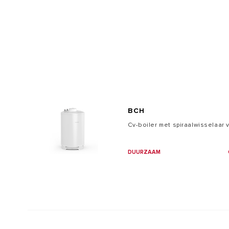
ALLE MOD
BCH
Cv-boiler met spiraalwisselaar 
DUURZAAM