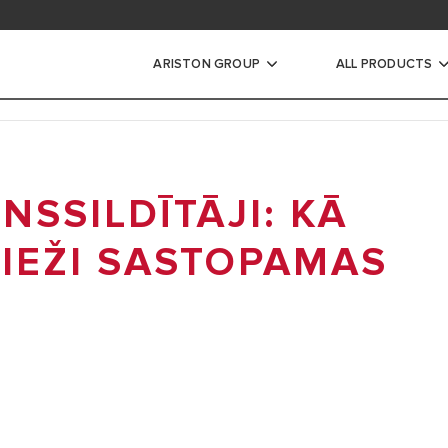
elādes apgabals
ARISTON GROUP
ALL PRODUCTS
ildītāji
NSSILDĪTĀJI: KĀ
AIS KRĀTUVES ŪDENS
BIEŽI SASTOPAMAS
ENS SILDĪTĀJS
ILINDRS
IJAS APKURES KATLS
I PIE SIENAS