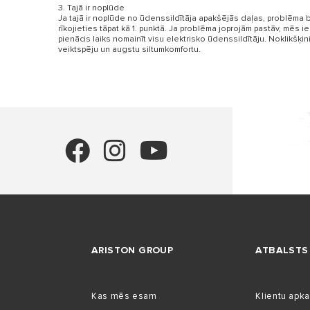
3. Tajā ir noplūde
Ja tajā ir noplūde no ūdenssildītāja apakšējās daļas, problēma bi
rīkojieties tāpat kā 1. punktā. Ja problēma joprojām pastāv, mēs ie
pienācis laiks nomainīt visu elektrisko ūdenssildītāju. Noklikšķi
veiktspēju un augstu siltumkomfortu.
ARISTON GROUP
ATBALSTS
Kas mēs esam
Klientu apk