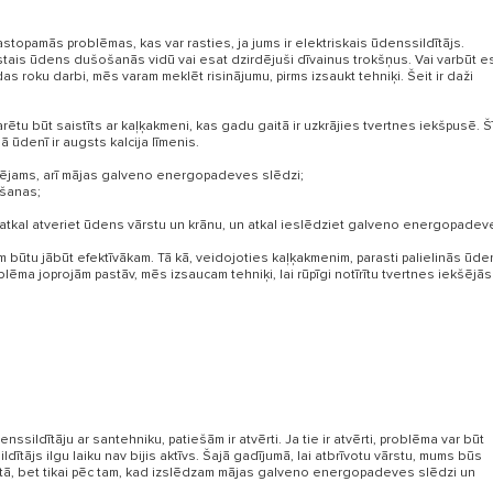
sastopamās problēmas, kas var rasties, ja jums ir elektriskais ūdenssildītājs.
stais ūdens dušošanās vidū vai esat dzirdējuši dīvainus trokšņus. Vai varbūt e
 roku darbi, mēs varam meklēt risinājumu, pirms izsaukt tehniķi. Šeit ir daži
rētu būt saistīts ar kaļķakmeni, kas gadu gaitā ir uzkrājies tvertnes iekšpusē. Šī
 ūdenī ir augsts kalcija līmenis.
 iespējams, arī mājas galveno energopadeves slēdzi;
āšanas;
 atkal atveriet ūdens vārstu un krānu, un atkal ieslēdziet galveno energopadev
I NO ŪDENS SILDĪTĀJI
m būtu jābūt efektīvākam. Tā kā, veidojoties kaļķakmenim, parasti palielinās ūde
oblēma joprojām pastāv, mēs izsaucam tehniķi, lai rūpīgi notīrītu tvertnes iekšējās
nssildītāju ar santehniku, patiešām ir atvērti. Ja tie ir atvērti, problēma var būt
dītājs ilgu laiku nav bijis aktīvs. Šajā gadījumā, lai atbrīvotu vārstu, mums būs
letā, bet tikai pēc tam, kad izslēdzam mājas galveno energopadeves slēdzi un