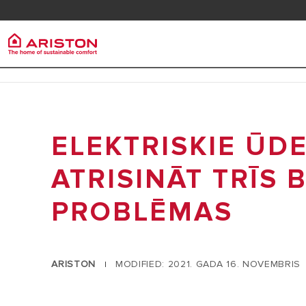
Klientu apkalpošana
Lejupi
FAQ
Ariston Group
Ūdens s
PRODUCTS | CATEGORIES
KAS MĒS ESAM
ELEKTRISKIE ŪDE
ELEKTRISK
ŪDENS SILDĪTĀJI
MŪSU GRUPA
SILDĪTĀJS
SILTUMA REGULĒŠANA
ATRISINĀT TRĪS 
KARJERAS
MALKAS ŪD
PROBLĒMAS
ĀRĒJAIS C
KONDENSĀC
PIEKĀRŠANA
ARISTON
MODIFIED: 2021. GADA 16. NOVEMBRIS
|