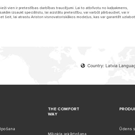
eži vien ir pretestības darbības traucējumi. Lai to atbrīvotu no kaļķakmens,
sakām izsaukt speciālistu, lai aizstātu pretestību, vai varbūt pārbaudiet, vai ir
niet šeit, lai atrastu Ariston visnovatoriskākos modeļus, kas var garantēt uzlabo
Country: Latvia Languag
THE COMFORT
PRODU
WAY
alpošana
Ūdens si
Mājokļa iekārtošana