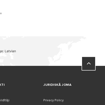
tu
e: Latvian
KTI
JURIDISKĀ JOMA
ldītāji
Privacy Policy