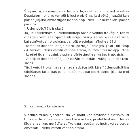
Šis parocīgais īsais ceļvedis parāda, kā atrisināt trīs visbiežāk 
Daudziem no jums var būt bijusi problēma, kad pēkšņi pazūd kar
pamanījis(-usi) aizdomīgas ūdens noplūdes... Ja mums labi padodas
padomi.
1. Ūdenssildītājs ir skaļš
Ja jūsu elektriskais ūdenssildītājs rada dīvainus trokšņus, tas va
diezgan bieži sastopama situācija, īpaši pilsētās, kurās dzeramajā
Lai atbrīvotos no trokšņa, var būt pietiekami rīkoties šādi:
- Iestatiet ūdenssildītāja slēdzi pozīcijā “Izslēgts” (“Off”) un,
- Aizveriet ūdens vārstu vannasistabā, lai izvairītos no appludin
- Izlejiet ūdeni spainī, vispirms pārliecinoties, ka tas ir atdzisis;
- Atstājiet ūdenssildītāju uz dažām stundām izslēgtu un pēc tam
VISI MODEĻ
slēdzi.
Tādā veidā troksnim vairs nevajadzētu būt, kā arī ūdenssildītāja
sildīšanas laiks, kas palielina rēķinus par elektroenerģiju. Ja pr
sienas.
2. Tas neražo karstu ūdeni
Vispirms mums ir jāpārbauda, ​​vai krāni, kas savieno elektrisko ūde
bloķēts drošības vārsts, kas bieži notiek, ja elektriskais ūdenssil
jādara tas, kas norādīts aprīkojuma lietošanas instrukcijas buk
aizveram ūdens vārstu vannasistabā.