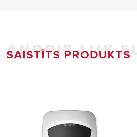
ANDRIS LUX E
SAISTĪTS PRODUKTS