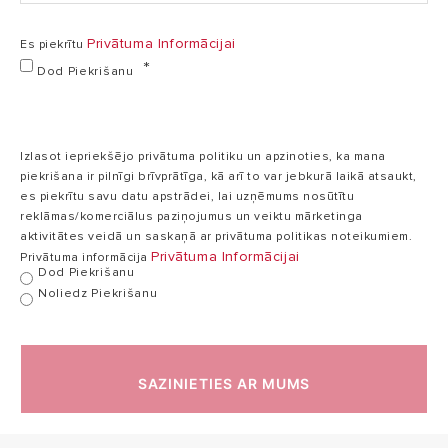
Privātuma Informācijai
Es piekrītu
Dod Piekrišanu
Izlasot iepriekšējo privātuma politiku un apzinoties, ka mana
piekrišana ir pilnīgi brīvprātīga, kā arī to var jebkurā laikā atsaukt,
es piekrītu savu datu apstrādei, lai uzņēmums nosūtītu
reklāmas/komerciālus paziņojumus un veiktu mārketinga
aktivitātes veidā un saskaņā ar privātuma politikas noteikumiem.
Privātuma Informācijai
Privātuma informācija
Dod Piekrišanu
Noliedz Piekrišanu
SAZINIETIES AR MUMS