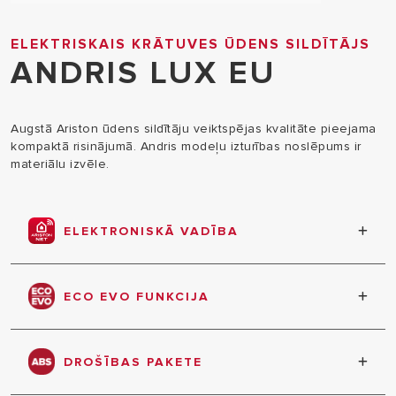
ELEKTRISKAIS KRĀTUVES ŪDENS SILDĪTĀJS
ANDRIS LUX EU
Augstā Ariston ūdens sildītāju veiktspējas kvalitāte pieejama
kompaktā risinājumā. Andris modeļu izturības noslēpums ir
materiālu izvēle.
ELEKTRONISKĀ VADĪBA
Elektroniskās vadības panelis ātrai un vieglai
lietošanai
ECO EVO FUNKCIJA
nodrošina līdz 14% ietaupījuma komunālo
pakalpojumu rēķinos
DROŠĪBAS PAKETE