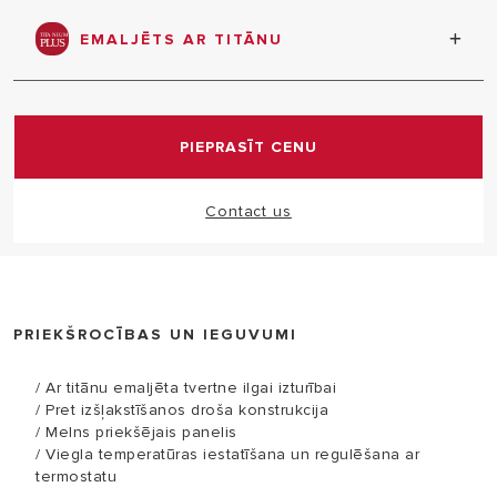
elektroniskā pilnīgā drošības pakete piedāvā
vairākas sistēmas, lai maksimāli palielinātu gan
EMALJĒTS AR TITĀNU
lietotāja, gan izstrādājuma drošību, tādejādi
nodrošinot drošu ūdens sildītāja lietošanu un
ekskluzīva tehnoloģija emaljēšanai ar titānu
samazinot nepareizas darbības iespēju
(apstrāde pie 850 °C)
PIEPRASĪT CENU
Contact us
PRIEKŠROCĪBAS UN IEGUVUMI
/ Ar titānu emaljēta tvertne ilgai izturībai
/ Pret izšļakstīšanos droša konstrukcija
/ Melns priekšējais panelis
/ Viegla temperatūras iestatīšana un regulēšana ar
termostatu