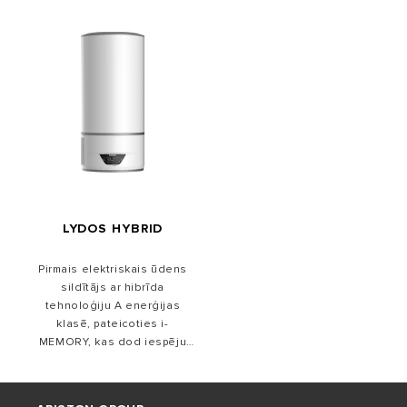
LYDOS HYBRID
Pirmais elektriskais ūdens
sildītājs ar hibrīda
tehnoloģiju A enerģijas
klasē, pateicoties i-
MEMORY, kas dod iespēju
ietaupīt līdz 50% enerģijas,
salīdzinot ar standarta B
klases ūdens sildītāju.