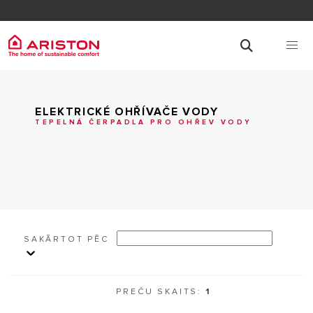
ELEKTRICKÉ OHŘÍVAČE VODY
TEPELNÁ ČERPADLA PRO OHŘEV VODY
SAKĀRTOT PĒC
PREČU SKAITS:
1