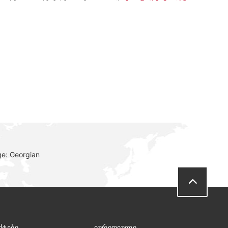
ge: Georgian
ᲥᲢᲔᲑᲘ
ᲘᲣᲠᲘᲓᲘᲣᲚᲘ