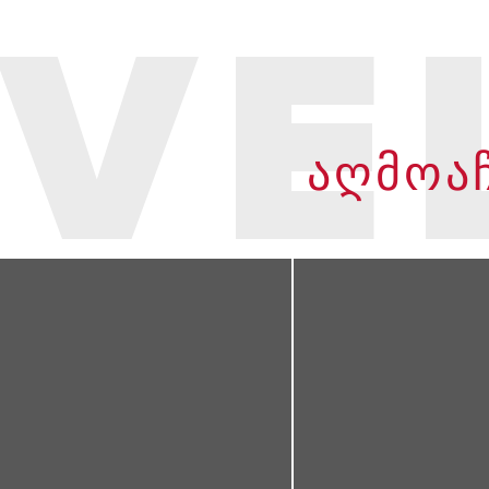
VE
ᲐᲦᲛᲝᲐᲩ