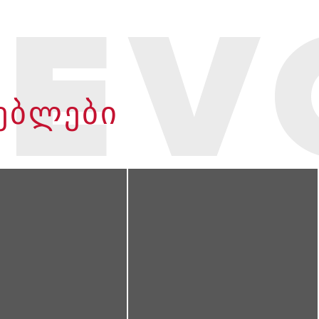
 EV
ᲗᲔᲑᲚᲔᲑᲘ