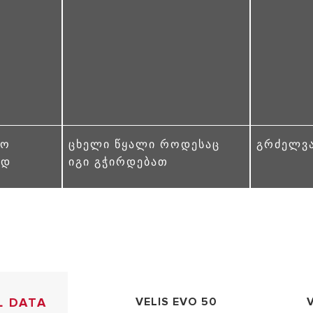
ᲠᲝ
ᲪᲮᲔᲚᲘ ᲬᲧᲐᲚᲘ ᲠᲝᲓᲔᲡᲐᲪ
ᲒᲠᲫᲔᲚᲕᲐ
ᲐᲓ
ᲘᲒᲘ ᲒᲭᲘᲠᲓᲔᲑᲐᲗ
L DATA
VELIS EVO 50