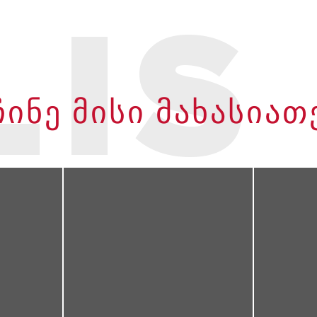
LIS
ᲘᲜᲔ ᲛᲘᲡᲘ ᲛᲐᲮᲐᲡᲘᲐ