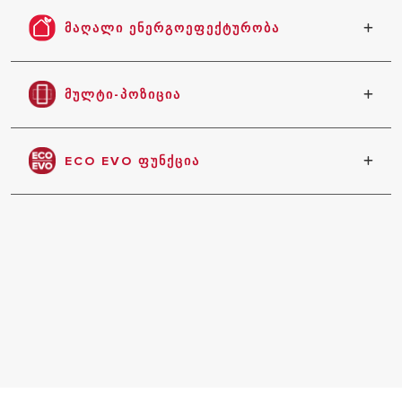
წყალი შხაპისთვის
ᲛᲐᲦᲐᲚᲘ ᲔᲜᲔᲠᲒᲝᲔᲤᲔᲥᲢᲣᲠᲝᲑᲐ
მაღალი ენერგოეფექტურობა, ენერგიის
მოხმარებისა და გარემოს დაბინძურების
ᲛᲣᲚᲢᲘ-ᲞᲝᲖᲘᲪᲘᲐ
დაბალი დონე.
წყლის გამაცხელებლის დაყენება შეიძლება
იყოს ვერტიკალური ან ჰორიზონტალური
ECO EVO ᲤᲣᲜᲥᲪᲘᲐ
ᲧᲕᲔᲚᲐ ᲛᲝᲓ
ენერგიის დაზოგვა 14%-მდე