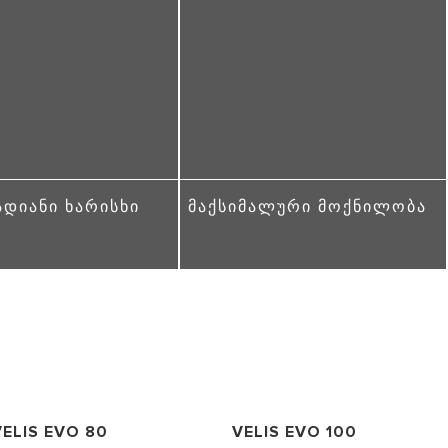
ᲓᲘᲐᲜᲘ ᲮᲐᲠᲘᲡᲮᲘ
ᲛᲐᲥᲡᲘᲛᲐᲚᲣᲠᲘ ᲛᲝᲥᲜᲘᲚᲝᲑᲐ
VELIS EVO 80
VELIS EVO 100