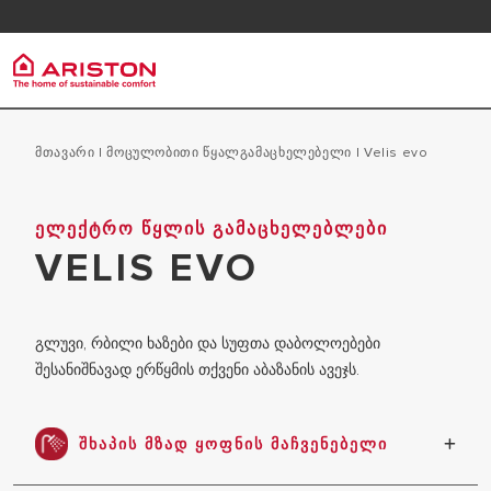
კლიენტის მომსახურება
FAQ
გადმოწერა
არისტონ ჯგუფი
გათბობ
პროდუქტები | კატეგორიები
Მთავარი
|
Მოცულობითი Წყალგამაცხელებელი
|
velis evo
ᲕᲘᲜ ᲕᲐᲠᲗ ᲩᲕᲔᲜ
ᲢᲠᲐᲓᲘᲪᲘᲣᲚ
ᲔᲚᲔᲥᲢᲠᲝ ᲬᲧᲚᲘᲡ ᲒᲐᲛᲐᲪᲮᲔᲚᲔᲑᲚᲔᲑᲘ
ᲒᲐᲗᲑᲝᲑᲘᲡ ᲥᲕᲐᲑᲔᲑᲘ
ᲯᲒᲣᲤᲘ
VELIS EVO
ᲙᲝᲜᲓᲔᲜᲡᲐᲪ
ᲬᲧᲚᲘᲡ ᲒᲐᲛᲐᲪᲮᲔᲚᲔᲑᲚᲔᲑᲘ
ᲙᲐᲠᲘᲔᲠᲐ
გლუვი, რბილი ხაზები და სუფთა დაბოლოებები
შესანიშნავად ერწყმის თქვენი აბაზანის ავეჯს.
ᲨᲮᲐᲞᲘᲡ ᲛᲖᲐᲓ ᲧᲝᲤᲜᲘᲡ ᲛᲐᲩᲕᲔᲜᲔᲑᲔᲚᲘ
მიუთითებს როდის არის საკმარისი ცხელი