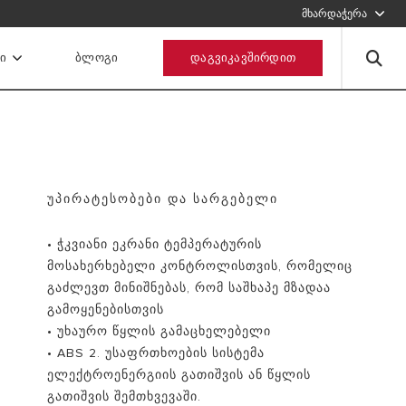
1234567
მხარდაჭერა
შეავსეთ ფორმა, ჩვენ დაგიკავშირდებით
Ი
ᲑᲚᲝᲒᲘ
ᲓᲐᲒᲕᲘᲙᲐᲕᲨᲘᲠᲓᲘᲗ
გაგზავნეთ მოთხოვნა
ᲣᲞᲘᲠᲐᲢᲔᲡᲝᲑᲔᲑᲘ ᲓᲐ ᲡᲐᲠᲒᲔᲑᲔᲚᲘ
• ჭკვიანი ეკრანი ტემპერატურის
მოსახერხებელი კონტროლისთვის, რომელიც
გაძლევთ მინიშნებას, რომ საშხაპე მზადაა
გამოყენებისთვის
• უხაურო წყლის გამაცხელებელი
• ABS 2. უსაფრთხოების სისტემა
ელექტროენერგიის გათიშვის ან წყლის
გათიშვის შემთხვევაში.