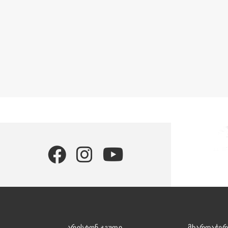
ᲐᲠᲘᲡᲢᲝᲜ ᲯᲒᲣᲤᲘ
ᲛᲮᲐᲠᲓᲐᲭᲔᲠ