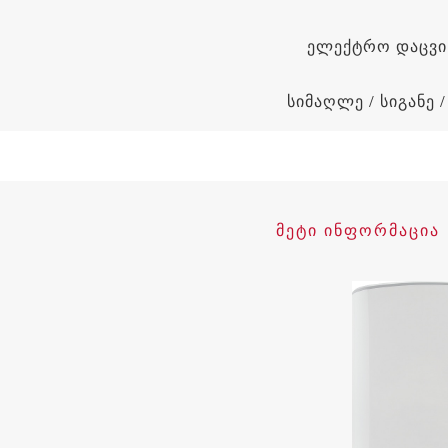
ელექტრო დაცვი
სიმაღლე / სიგანე 
ᲛᲔᲢᲘ ᲘᲜᲤᲝᲠᲛᲐᲪᲘᲐ