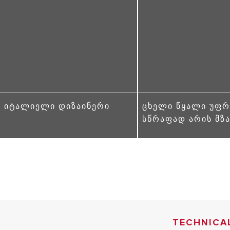
ᲘᲢᲐᲚᲘᲔᲚᲘ ᲓᲘᲖᲐᲘᲜᲔᲠᲘ
ᲪᲮᲔᲚᲘ ᲬᲧᲐᲚᲘ ᲣᲤ
ᲡᲬᲠᲐᲤᲐᲓ ᲐᲠᲘᲡ ᲛᲖ
TECHNICA