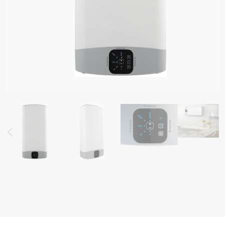
ᲔᲚᲘ ᲒᲐᲗᲑᲝᲑᲘᲡ ᲥᲕᲐᲑᲔᲑᲘ