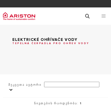
ELEKTRICKÉ OHŘÍVAČE VODY
TEPELNÁ ČERPADLA PRO OHŘEV VODY
ᲨᲔᲙᲕᲔᲗᲐ ᲐᲕᲢᲝᲠᲘ
ᲜᲘᲕᲗᲔᲑᲘᲡ ᲠᲐᲝᲓᲔᲜᲝᲑᲐ:
1